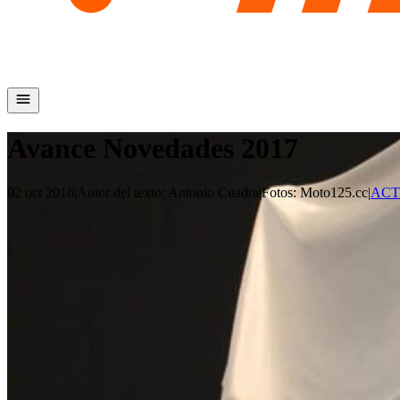
Avance Novedades 2017
02 oct 2016
|
Autor del texto
:
Antonio Cuadra
|
Fotos
:
Moto125.cc
|
ACT