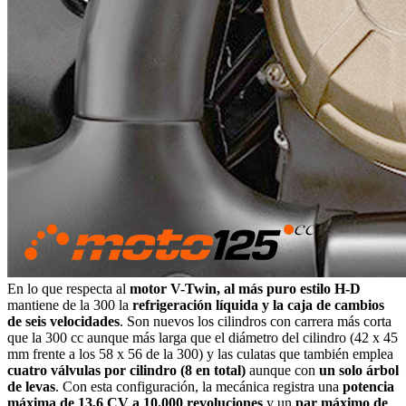
En lo que respecta al
motor V-Twin, al más puro estilo H-D
mantiene de la 300 la
refrigeración líquida y la caja de cambios
de seis velocidades
. Son nuevos los cilindros con carrera más corta
que la 300 cc aunque más larga que el diámetro del cilindro (42 x 45
mm frente a los 58 x 56 de la 300) y las culatas que también emplea
cuatro válvulas por cilindro (8 en total)
aunque con
un solo árbol
de levas
. Con esta configuración, la mecánica registra una
potencia
máxima de 13,6 CV a 10.000 revoluciones
y un
par máximo de