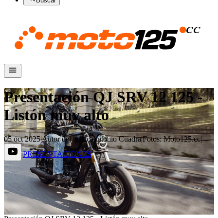
Buscar
Presentación QJ SRV 12 125 -
Listón muy alto
05 oct 2025
|
Autor del texto
:
Antonio Cuadra
|
Fotos
:
Moto125.cc
|
|
PRESENTACIONES