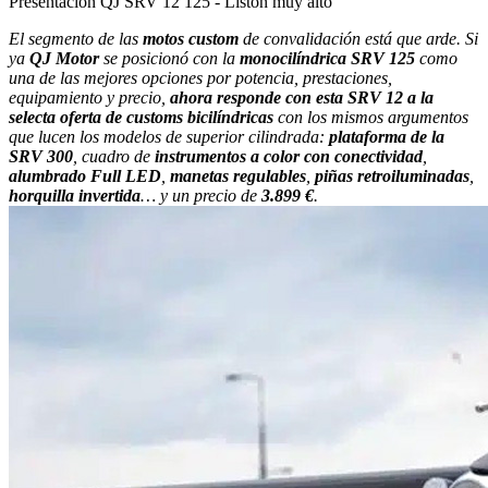
Presentación QJ SRV 12 125 - Listón muy alto
El segmento de las
motos custom
de convalidación está que arde. Si
ya
QJ Motor
se posicionó con la
monocilíndrica SRV 125
como
una de las mejores opciones por potencia, prestaciones,
equipamiento y precio,
ahora responde con esta SRV 12 a la
selecta oferta de customs bicilíndricas
con los mismos argumentos
que lucen los modelos de superior cilindrada:
plataforma de la
SRV 300
, cuadro de
instrumentos a color con conectividad
,
alumbrado Full LED
,
manetas regulables
,
piñas retroiluminadas
,
horquilla invertida
… y un precio de
3.899 €
.