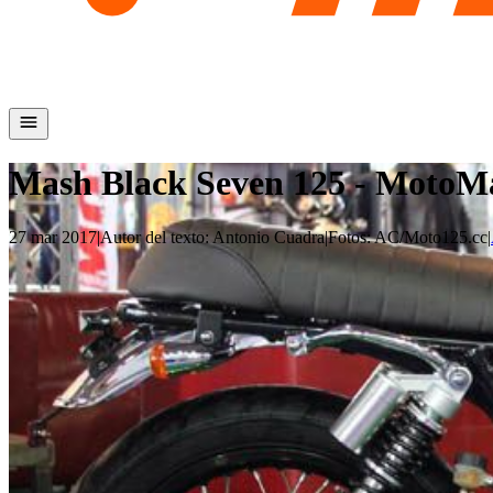
Mash Black Seven 125 - MotoMa
27 mar 2017
|
Autor del texto
:
Antonio Cuadra
|
Fotos
:
AC/Moto125.cc
|