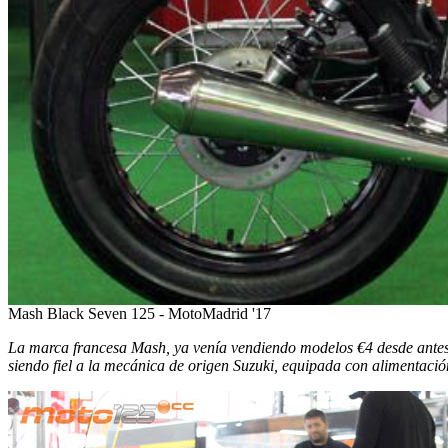
Mash Black Seven 125 - MotoMadrid '17
La marca francesa Mash, ya venía vendiendo modelos €4 desde antes 
siendo fiel a la mecánica de origen Suzuki, equipada con alimentació