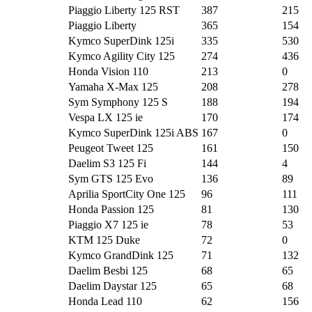
Piaggio Liberty 125 RST
387
215
Piaggio Liberty
365
154
Kymco SuperDink 125i
335
530
Kymco Agility City 125
274
436
Honda Vision 110
213
0
Yamaha X-Max 125
208
278
Sym Symphony 125 S
188
194
Vespa LX 125 ie
170
174
Kymco SuperDink 125i ABS
167
0
Peugeot Tweet 125
161
150
Daelim S3 125 Fi
144
4
Sym GTS 125 Evo
136
89
Aprilia SportCity One 125
96
111
Honda Passion 125
81
130
Piaggio X7 125 ie
78
53
KTM 125 Duke
72
0
Kymco GrandDink 125
71
132
Daelim Besbi 125
68
65
Daelim Daystar 125
65
68
Honda Lead 110
62
156