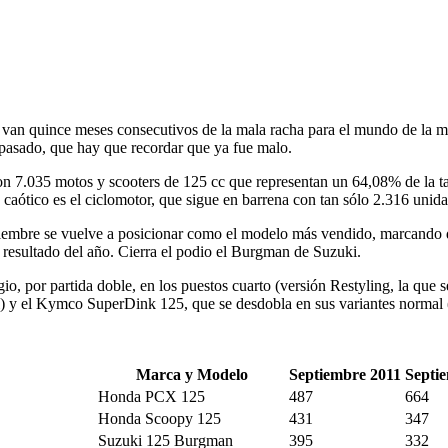
 van quince meses consecutivos de la mala racha para el mundo de la m
pasado, que hay que recordar que ya fue malo.
n 7.035 motos y scooters de 125 cc que representan un 64,08% de la tar
a caótico es el ciclomotor, que sigue en barrena con tan sólo 2.316 unid
embre se vuelve a posicionar como el modelo más vendido, marcando dis
resultado del año. Cierra el podio el Burgman de Suzuki.
o, por partida doble, en los puestos cuarto (versión Restyling, la que s
él) y el Kymco SuperDink 125, que se desdobla en sus variantes normal 
Marca y Modelo
Septiembre 2011
Septi
Honda PCX 125
487
664
Honda Scoopy 125
431
347
Suzuki 125 Burgman
395
332