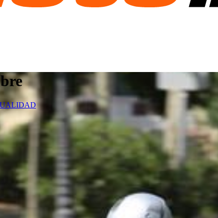
mbre
UALIDAD