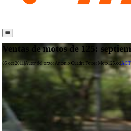
Ventas de motos de 125: septie
05 oct 2011
|
Autor del texto
:
Antonio Cuadra
|
Fotos
:
Moto125.cc
|
ACT