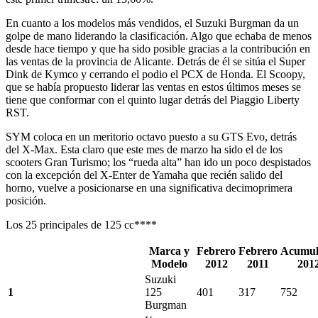
En cuanto a los modelos más vendidos, el Suzuki Burgman da un
golpe de mano liderando la clasificación. Algo que echaba de menos
desde hace tiempo y que ha sido posible gracias a la contribución en
las ventas de la provincia de Alicante. Detrás de él se sitúa el Super
Dink de Kymco y cerrando el podio el PCX de Honda. El Scoopy,
que se había propuesto liderar las ventas en estos últimos meses se
tiene que conformar con el quinto lugar detrás del Piaggio Liberty
RST.
SYM coloca en un meritorio octavo puesto a su GTS Evo, detrás
del X-Max. Esta claro que este mes de marzo ha sido el de los
scooters Gran Turismo; los “rueda alta” han ido un poco despistados
con la excepción del X-Enter de Yamaha que recién salido del
horno, vuelve a posicionarse en una significativa decimoprimera
posición.
Los 25 principales de 125 cc****
Marca y
Febrero
Febrero
Acumul
Modelo
2012
2011
201
Suzuki
1
125
401
317
752
Burgman