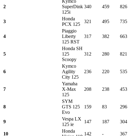
Kymco
2
SuperDink
340
459
826
125i
Honda
3
321
495
735
PCX 125
Piaggio
4
Liberty
317
382
663
125 RST
Honda SH
5
125
312
280
821
Scoopy
Kymco
6
Agility
236
220
535
City 125
Yamaha
7
X-Max
208
238
453
125
SYM
8
GTS 125
159
83
296
Evo
Vespa LX
9
147
187
304
125 ie
Honda
10
142
-
367