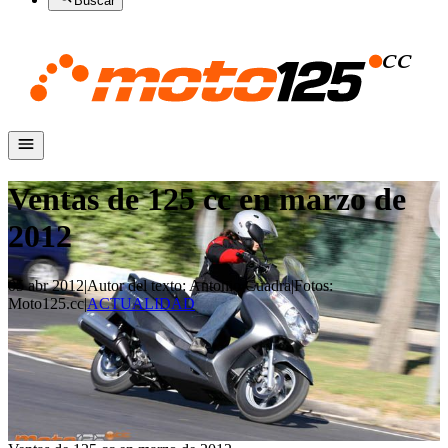
Buscar
Ventas de 125 cc en marzo de
2012
05 abr 2012
|
Autor del texto
:
Antonio Cuadra
|
Fotos
:
Moto125.cc
|
ACTUALIDAD