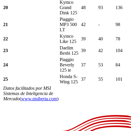
Kymco
20
Grand
48
93
136
Dink 125
Piaggio
21
MP3 500
42
-
98
LT
Kymco
22
39
40
78
Like 125
Daelim
23
39
42
104
Besbi 125
Piaggio
24
Beverly
37
53
84
125 ie
Honda S-
25
37
55
101
Wing 125
Datos facilitados por MSI
Sistemas de Inteligencia de
Mercado
(
www.msiberia.com
)