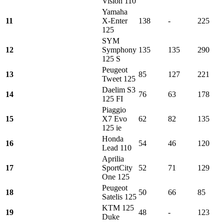
Vision 110
Yamaha
11
X-Enter
138
-
225
125
SYM
12
Symphony
135
135
290
125 S
Peugeot
13
85
127
221
Tweet 125
Daelim S3
14
76
63
178
125 FI
Piaggio
15
X7 Evo
62
82
135
125 ie
Honda
16
54
46
120
Lead 110
Aprilia
17
SportCity
52
71
129
One 125
Peugeot
18
50
66
85
Satelis 125
KTM 125
19
48
-
123
Duke