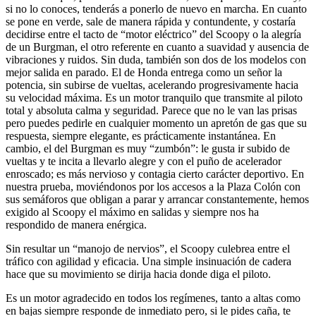
si no lo conoces, tenderás a ponerlo de nuevo en marcha. En cuanto
se pone en verde, sale de manera rápida y contundente, y costaría
decidirse entre el tacto de “motor eléctrico” del Scoopy o la alegría
de un Burgman, el otro referente en cuanto a suavidad y ausencia de
vibraciones y ruidos. Sin duda, también son dos de los modelos con
mejor salida en parado. El de Honda entrega como un señor la
potencia, sin subirse de vueltas, acelerando progresivamente hacia
su velocidad máxima. Es un motor tranquilo que transmite al piloto
total y absoluta calma y seguridad. Parece que no le van las prisas
pero puedes pedirle en cualquier momento un apretón de gas que su
respuesta, siempre elegante, es prácticamente instantánea. En
cambio, el del Burgman es muy “zumbón”: le gusta ir subido de
vueltas y te incita a llevarlo alegre y con el puño de acelerador
enroscado; es más nervioso y contagia cierto carácter deportivo. En
nuestra prueba, moviéndonos por los accesos a la Plaza Colón con
sus semáforos que obligan a parar y arrancar constantemente, hemos
exigido al Scoopy el máximo en salidas y siempre nos ha
respondido de manera enérgica.
Sin resultar un “manojo de nervios”, el Scoopy culebrea entre el
tráfico con agilidad y eficacia. Una simple insinuación de cadera
hace que su movimiento se dirija hacia donde diga el piloto.
Es un motor agradecido en todos los regímenes, tanto a altas como
en bajas siempre responde de inmediato pero, si le pides caña, te