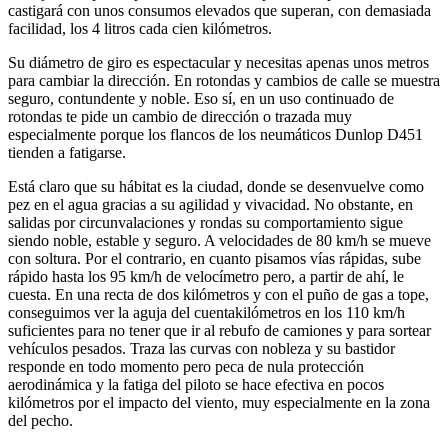
castigará con unos consumos elevados que superan, con demasiada
facilidad, los 4 litros cada cien kilómetros.
Su diámetro de giro es espectacular y necesitas apenas unos metros
para cambiar la dirección. En rotondas y cambios de calle se muestra
seguro, contundente y noble. Eso sí, en un uso continuado de
rotondas te pide un cambio de dirección o trazada muy
especialmente porque los flancos de los neumáticos Dunlop D451
tienden a fatigarse.
Está claro que su hábitat es la ciudad, donde se desenvuelve como
pez en el agua gracias a su agilidad y vivacidad. No obstante, en
salidas por circunvalaciones y rondas su comportamiento sigue
siendo noble, estable y seguro. A velocidades de 80 km/h se mueve
con soltura. Por el contrario, en cuanto pisamos vías rápidas, sube
rápido hasta los 95 km/h de velocímetro pero, a partir de ahí, le
cuesta. En una recta de dos kilómetros y con el puño de gas a tope,
conseguimos ver la aguja del cuentakilómetros en los 110 km/h
suficientes para no tener que ir al rebufo de camiones y para sortear
vehículos pesados. Traza las curvas con nobleza y su bastidor
responde en todo momento pero peca de nula protección
aerodinámica y la fatiga del piloto se hace efectiva en pocos
kilómetros por el impacto del viento, muy especialmente en la zona
del pecho.