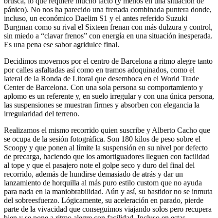
brusca, lo que requiere mucho tacto (y menos en una situación de
pánico). No nos ha parecido una frenada combinada puntera donde,
incluso, un económico Daelim S1 y el antes referido Suzuki
Burgman como su rival el Sixteen frenan con más dulzura y control,
sin miedo a “clavar frenos” con energía en una situación inesperada.
Es una pena ese sabor agridulce final.
Decidimos movernos por el centro de Barcelona a ritmo alegre tanto
por calles asfaltadas así como en tramos adoquinados, como el
lateral de la Ronda de Litoral que desemboca en el World Trade
Center de Barcelona. Con una sola persona su comportamiento y
aplomo es un referente y, en suelo irregular y con una única persona,
las suspensiones se muestran firmes y absorben con elegancia la
irregularidad del terreno.
Realizamos el mismo recorrido quien suscribe y Alberto Cacho que
se ocupa de la sesión fotográfica. Son 180 kilos de peso sobre el
Scoopy y que ponen al límite la suspensión en su nivel por defecto
de precarga, haciendo que los amortiguadores lleguen con facilidad
al tope y que el pasajero note el golpe seco y duro del final del
recorrido, además de hundirse demasiado de atrás y dar un
lanzamiento de horquilla al más puro estilo custom que no ayuda
para nada en la maniobrabilidad. Aún y así, su bastidor no se inmuta
del sobreesfuerzo. Lógicamente, su aceleración en parado, pierde
parte de la vivacidad que conseguimos viajando solos pero recupera
bien y se pone a ritmo alegre con facilidad. Incluso en estas