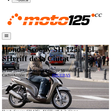
Buscar
Honda Scoopy SH 125i - El
SHeriff de la Ciutat
29 ene 2012
|
Autor del texto
:
Enrique Montes
|
Fotos
:
Alberto
Cacho
|
Acción
:
Enrique Montes
|
PRUEBAS