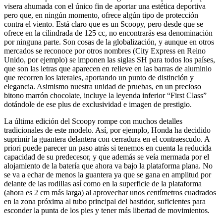
visera ahumada con el único fin de aportar una estética deportiva
pero que, en ningún momento, ofrece algún tipo de protección
contra el viento. Está claro que es un Scoopy, pero desde que se
ofrece en la cilindrada de 125 cc, no encontrarás esa denominación
por ninguna parte. Son cosas de la globalización, y aunque en otros
mercados se reconoce por otros nombres (City Express en Reino
Unido, por ejemplo) se imponen las siglas SH para todos los países,
que son las letras que aparecen en relieve en las barras de aluminio
que recorren los laterales, aportando un punto de distinción y
elegancia. Asimismo nuestra unidad de pruebas, en un precioso
bitono marrón chocolate, incluye la leyenda inferior “First Class”
dotándole de ese plus de exclusividad e imagen de prestigio.
La última edición del Scoopy rompe con muchos detalles
tradicionales de este modelo. Así, por ejemplo, Honda ha decidido
suprimir la guantera delantera con cerradura en el contraescudo. A
priori puede parecer un paso atrás si tenemos en cuenta la reducida
capacidad de su predecesor, y que además se veía mermada por el
alojamiento de la batería que ahora va bajo la plataforma plana. No
se va a echar de menos la guantera ya que se gana en amplitud por
delante de las rodillas así como en la superficie de la plataforma
(ahora es 2 cm más larga) al aprovechar unos centímetros cuadrados
en la zona próxima al tubo principal del bastidor, suficientes para
esconder la punta de los pies y tener más libertad de movimientos.