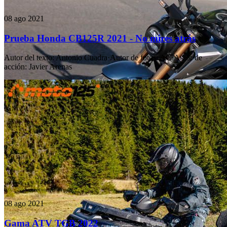
08 ago 2021
Prueba Honda CB125R 2021 - No mires atrás
Autor del texto
:
Antonio Cuadra
·
Autor de fotos
:
AC
·
Autor de
acción
:
Javier Arenas
08 ago 2021
Gama ATV TGB 2022