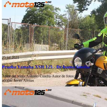
25 jul 2021
Prueba Yamaha XSR 125 - De buena familia
Autor del texto
:
Antonio Cuadra
·
Autor de fotos
:
AC
·
Autor de
acción
:
Javier Arenas