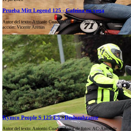
Prueba Mitt Legend 125 - Cafeína en vena
Autor del texto
:
Antonio Cuadra
·
Autor de fotos
:
AC
·
Autor de
acción
:
Vicente Arenas
04 jul 2021
Kymco People S 125 E5 - Deslumbrante
Autor del texto
:
Antonio Cuadra
·
Autor de fotos
:
AC
·
Autor de