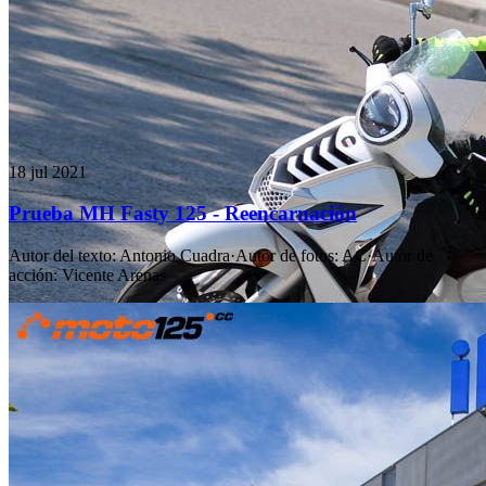
18 jul 2021
Prueba MH Fasty 125 - Reencarnación
Autor del texto
:
Antonio Cuadra
·
Autor de fotos
:
AC
·
Autor de
acción
:
Vicente Arenas