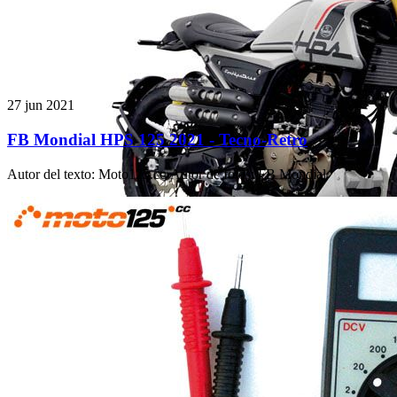
27 jun 2021
FB Mondial HPS 125 2021 - Tecno-Retro
Autor del texto
:
Moto125.cc
·
Autor de fotos
:
FB Mondial