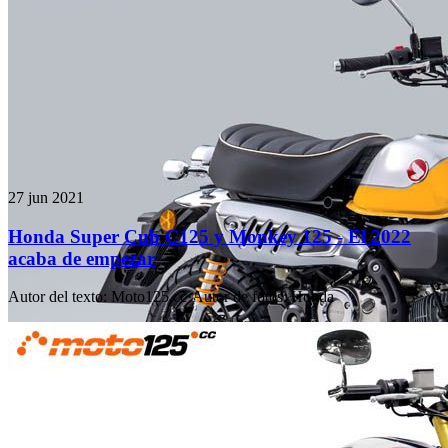
27 jun 2021
Honda Super Cub C125 y Monkey 125 - El 2022
acaba de empezar
Autor del texto
:
Moto125.cc
·
Autor de fotos
:
Honda