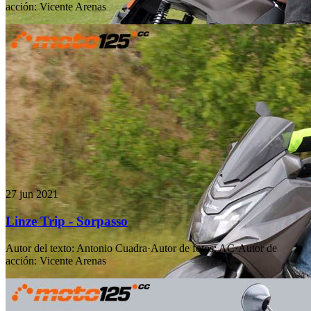
acción
:
Vicente Arenas
27 jun 2021
Linze Trip - Sorpasso
Autor del texto
:
Antonio Cuadra
·
Autor de fotos
:
AC
·
Autor de
acción
:
Vicente Arenas