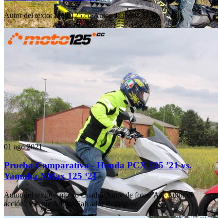
Autor del texto
:
Moto125.cc
·
Autor de fotos
:
TGB
01 ago 2021
Prueba Comparativa - Honda PCX 125 ’21 vs.
Yamaha NMax 125 ‘21
Autor del texto
:
Antonio Cuadra
·
Autor de fotos
:
AC
·
Autor de
acción
:
Vicente Arenas/Salvador Rodríguez