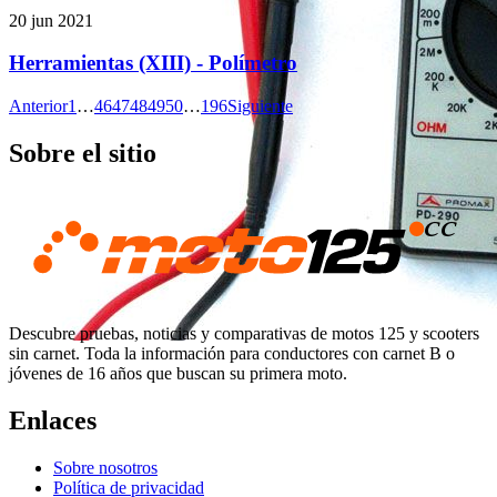
20 jun 2021
Herramientas (XIII) - Polímetro
Anterior
1
…
46
47
48
49
50
…
196
Siguiente
Sobre el sitio
Descubre pruebas, noticias y comparativas de motos 125 y scooters
sin carnet. Toda la información para conductores con carnet B o
jóvenes de 16 años que buscan su primera moto.
Enlaces
Sobre nosotros
Política de privacidad