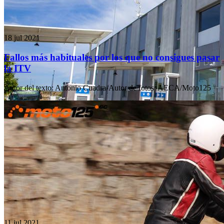
18 jul 2021
Fallos más habituales por los que no consigues pasar
la ITV
Autor del texto
:
Antonio Cuadra
·
Autor de fotos
:
AECA/Moto125
11 jul 2021