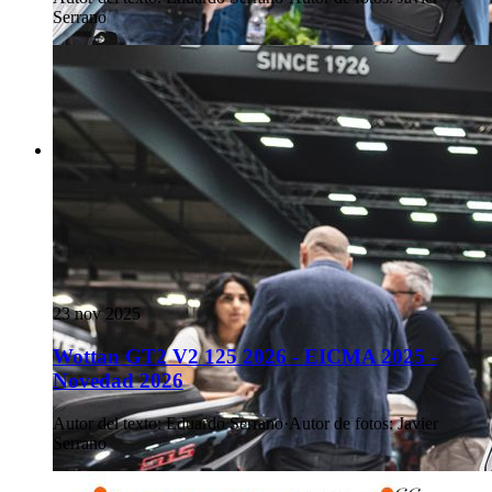
Serrano
23 nov 2025
Wottan GT2 V2 125 2026 - EICMA 2025 -
Novedad 2026
Autor del texto
:
Eduardo Serrano
·
Autor de fotos
:
Javier
Serrano