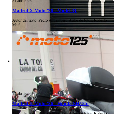
21 abr 2026
Madrid X Moto '26 - Model 31
Autor del texto
:
Pedro A. Triguero
·
Autor de fotos
:
Roberto
Maté
14 abr 2026
Madrid X Moto '26 - Honda SH125i
Autor del texto
:
Pedro A. Triguero
·
Autor de fotos
:
Roberto