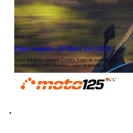
02 dic 2025
Primer contacto - QJ Motor Fort 125 N
Autor del texto
:
Antonio Cuadra
·
Autor de fotos
:
Roger
Rovira/Isaac Farrés (Bordoy)
·
Autor de acción
:
A.C.