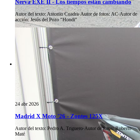
Nerva EXE II - Los tiempos están cambiando
Autor del texto
:
Antonio Cuadra
·
Autor de fotos
:
AC
·
Autor de
acción
:
Jesús del Pozo "Hondi"
24 abr 2026
Madrid X Moto '26 - Zontes 125X
Autor del texto
:
Pedro A. Triguero
·
Autor de fotos
:
Roberto
Maté