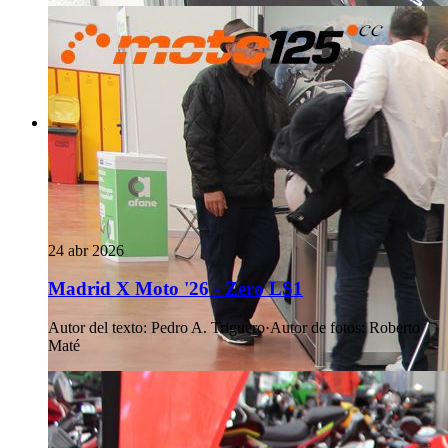
24 abr 2026
Madrid X Moto '26 - Zero LS1
Autor del texto
:
Pedro A. Triguero
·
Autor de fotos
:
Roberto
Maté