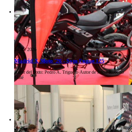
24 abr 2026
Madrid X Moto '26 - Sym Fugue 125
Autor del texto
:
Pedro A. Triguero
·
Autor de fotos
:
Roberto
Maté