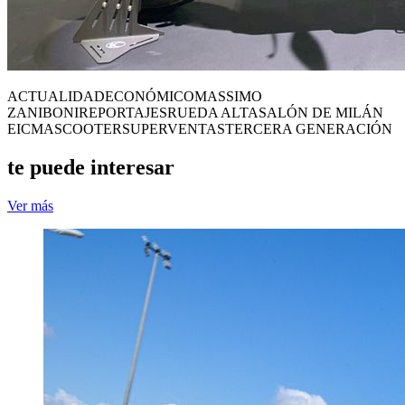
ACTUALIDAD
ECONÓMICO
MASSIMO
ZANIBONI
REPORTAJES
RUEDA ALTA
SALÓN DE MILÁN
EICMA
SCOOTER
SUPERVENTAS
TERCERA GENERACIÓN
te puede interesar
Ver más