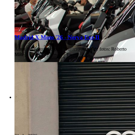
21 abr 2026
Madrid X Moto '26 - Nerva Exe II
Autor del texto
:
Pedro A. Triguero
·
Autor de fotos
:
Roberto
Maté