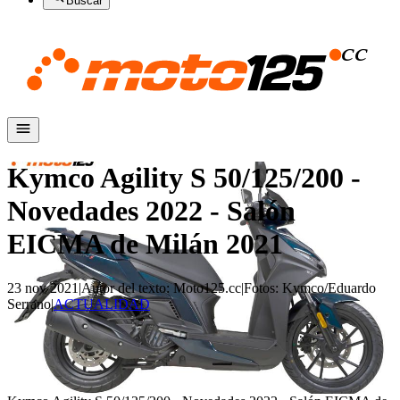
Buscar
Kymco Agility S 50/125/200 -
Novedades 2022 - Salón
EICMA de Milán 2021
23 nov 2021
|
Autor del texto
:
Moto125.cc
|
Fotos
:
Kymco/Eduardo
Serrano
|
ACTUALIDAD