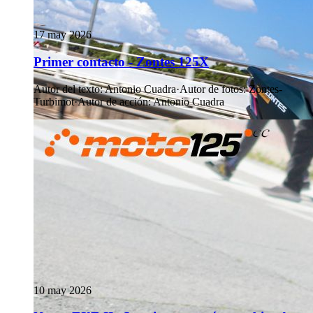
17 may 2026
Primer contacto - Zontes 125X
Autor del texto
:
Antonio Cuadra
·
Autor de fotos
:
Zontes-
Turbimot
·
Autor de acción
:
Antonio Cuadra
10 may 2026