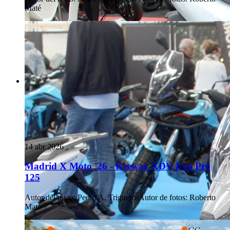
Maté
14 abr 2026
Madrid X Moto '26 - Keeway XDV Evo Pro
125
Autor del texto
:
Pedro A. Triguero
·
Autor de fotos
:
Roberto
Maté