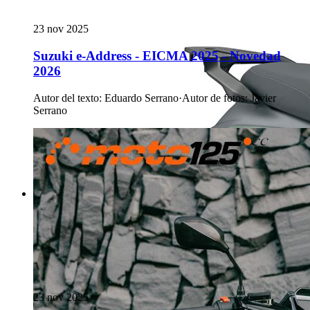
23 nov 2025
Suzuki e-Address - EICMA 2025 - Novedad
2026
Autor del texto
:
Eduardo Serrano
·
Autor de fotos
:
Javier
Serrano
23 nov 2025