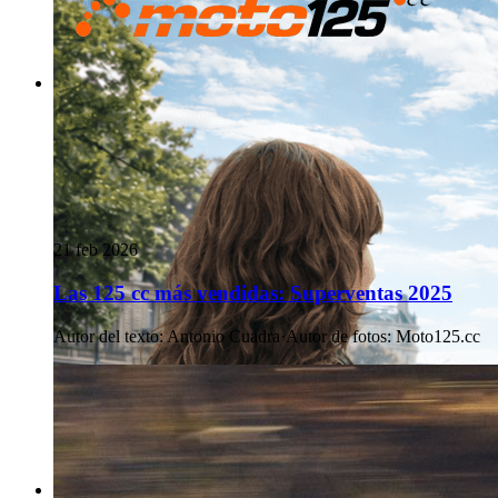
21 feb 2026
Las 125 cc más vendidas: Superventas 2025
Autor del texto
:
Antonio Cuadra
·
Autor de fotos
:
Moto125.cc