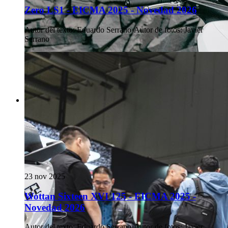
Zero LS1 - EICMA 2025 - Novedad 2026
Autor del texto
:
Eduardo Serrano
·
Autor de fotos
:
Javier
Serrano
23 nov 2025
Wottan Sixteen XVI 125 - EICMA 2025 -
Novedad 2026
Autor del texto
:
Eduardo Serrano
·
Autor de fotos
:
Javier