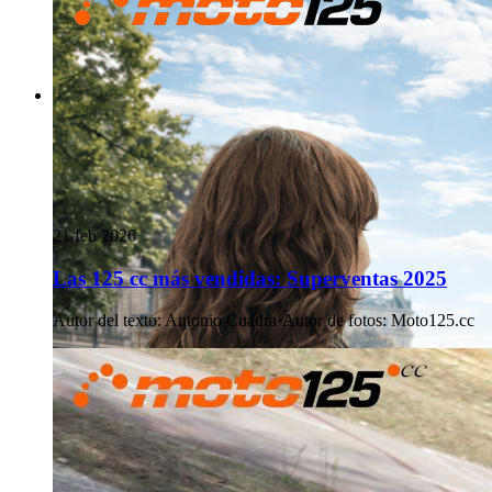
21 feb 2026
Las 125 cc más vendidas: Superventas 2025
Autor del texto
:
Antonio Cuadra
·
Autor de fotos
:
Moto125.cc