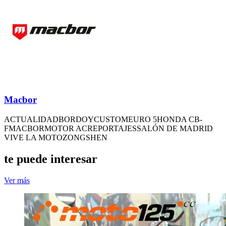
Macbor
ACTUALIDAD
BORDOY
CUSTOM
EURO 5
HONDA CB-
F
MACBOR
MOTOR AC
REPORTAJES
SALÓN DE MADRID
VIVE LA MOTO
ZONGSHEN
te puede interesar
Ver más