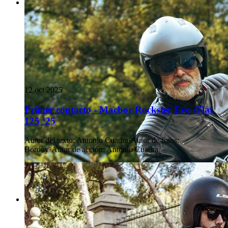
12 oct 2025
Primer contacto - Macbor Rockster Evo /Flat
125 ‘25
Autor del texto
:
Antonio Cuadra
·
Autor de fotos
:
Bordoy
·
Autor de acción
:
Antonio Cuadra