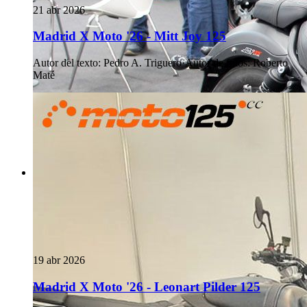
21 abr 2026
Madrid X Moto '26 - Mitt Joy 125
Autor del texto
:
Pedro A. Triguero
·
Autor de fotos
:
Roberto
Maté
19 abr 2026
Madrid X Moto '26 - Leonart Pilder 125