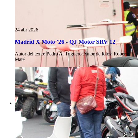
24 abr 2026
Madrid X Moto '26 - QJ Motor SRV 12
Autor del texto
:
Pedro A. Triguero
·
Autor de fotos
:
Roberto
Maté