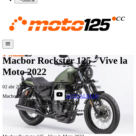
Buscar
Macbor Rockster 125 - Vive la
Moto 2022
02 abr 2022
|
Autor del texto
:
Antonio Cuadra
|
Fotos
:
Macbor/Roberto Maté/AC
|
|
ACTUALIDAD