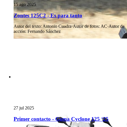
15 ago 2025
Zontes 125C2 - Es para tanto
Autor del texto
:
Antonio Cuadra
·
Autor de fotos
:
AC
·
Autor de
acción
:
Fernando Sánchez
27 jul 2025
Primer contacto - Gama Cyclone 125 ‘25