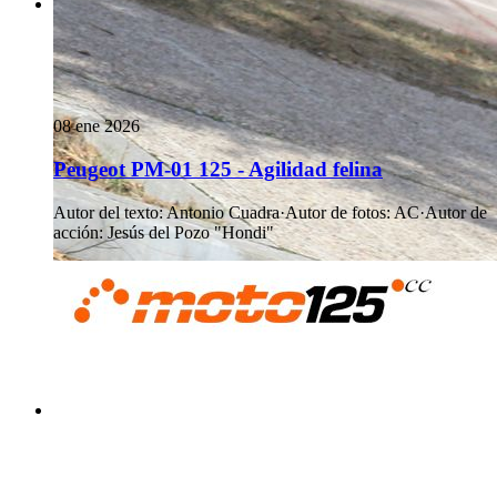
08 ene 2026
Peugeot PM-01 125 - Agilidad felina
Autor del texto
:
Antonio Cuadra
·
Autor de fotos
:
AC
·
Autor de
acción
:
Jesús del Pozo "Hondi"