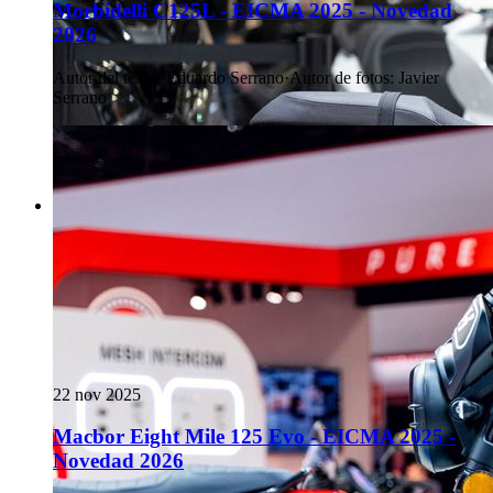
Morbidelli C125L - EICMA 2025 - Novedad
2026
Autor del texto
:
Eduardo Serrano
·
Autor de fotos
:
Javier
Serrano
22 nov 2025
Macbor Eight Mile 125 Evo - EICMA 2025 -
Novedad 2026