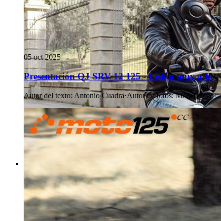
05 oct 2025
Presentación QJ SRV 12 125 - Listón muy alto
Autor del texto
:
Antonio Cuadra
·
Autor de fotos
:
Moto125.cc