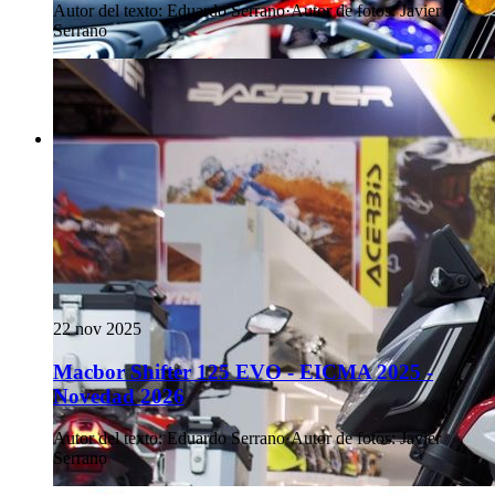
Autor del texto
:
Eduardo Serrano
·
Autor de fotos
:
Javier
Serrano
22 nov 2025
Macbor Shifter 125 EVO - EICMA 2025 -
Novedad 2026
Autor del texto
:
Eduardo Serrano
·
Autor de fotos
:
Javier
Serrano