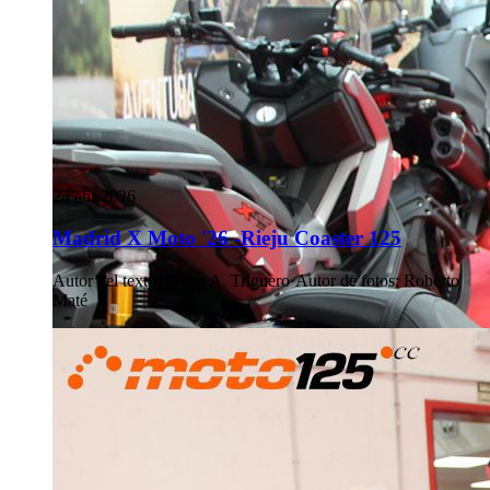
24 abr 2026
Madrid X Moto '26 -Rieju Coaster 125
Autor del texto
:
Pedro A. Triguero
·
Autor de fotos
:
Roberto
Maté