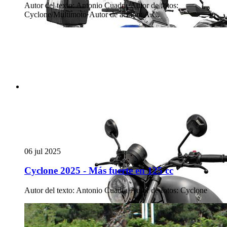
Autor del texto
:
Antonio Cuadra
·
Autor de fotos
:
Cyclone/Multimoto
·
Autor de acción
:
A.C.
06 jul 2025
Cyclone 2025 - Más fuerte en 125 cc
Autor del texto
:
Antonio Cuadra
·
Autor de fotos
:
Cyclone