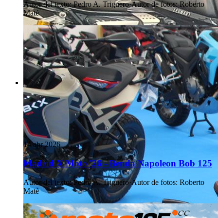
Autor del texto
:
Pedro A. Triguero
·
Autor de fotos
:
Roberto
Maté
14 abr 2026
Madrid X Moto '26 - Benda Napoleon Bob 125
Autor del texto
:
Pedro A. Triguero
·
Autor de fotos
:
Roberto
Maté