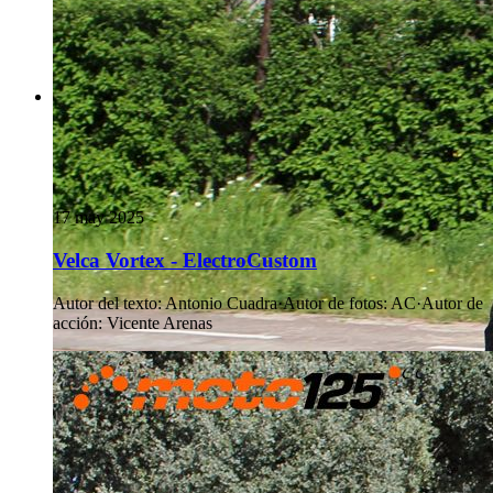
17 may 2025
Velca Vortex - ElectroCustom
Autor del texto
:
Antonio Cuadra
·
Autor de fotos
:
AC
·
Autor de
acción
:
Vicente Arenas