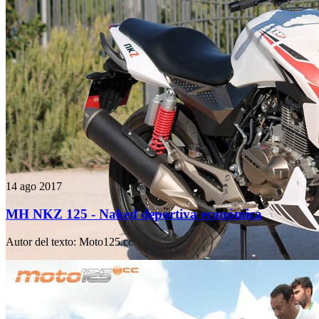
14 ago 2017
MH NKZ 125 - Naked deportiva económica
Autor del texto
:
Moto125.cc