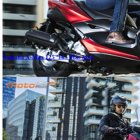
17 sept 2017
Yamaha X-Max 125 ’18 - Más Max
Autor del texto
:
Antonio Cuadra
·
Autor de fotos
:
Yamaha