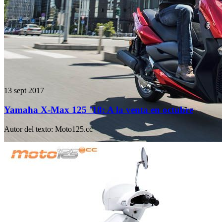
13 sept 2017
Yamaha X-Max 125 ’18: A la venta en octubre
Autor del texto
:
Moto125.cc