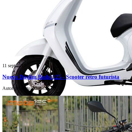
11 sept 2017
Nuevo Daelim Besbi 125 - Scooter retro futurista
Autor del texto
:
Moto125.cc