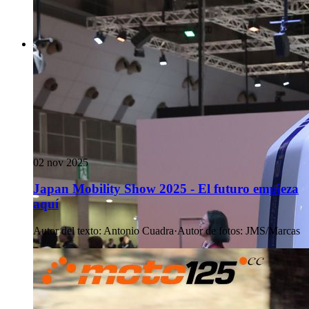
02 nov 2025
Japan Mobility Show 2025 - El futuro empieza
aquí
Autor del texto
:
Antonio Cuadra
·
Autor de fotos
:
JMS/Marcas