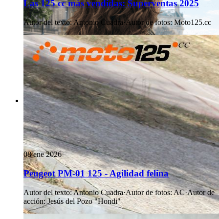
Las 125 cc más vendidas: Superventas 2025
Autor del texto
:
Antonio Cuadra
·
Autor de fotos
:
Moto125.cc
08 ene 2026
Peugeot PM-01 125 - Agilidad felina
Autor del texto
:
Antonio Cuadra
·
Autor de fotos
:
AC
·
Autor de
acción
:
Jesús del Pozo "Hondi"