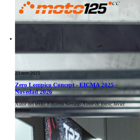
23 nov 2025
Zero Lompico Concept - EICMA 2025 -
Novedad 2026
Autor del texto
:
Eduardo Serrano
·
Autor de fotos
:
Javier
Serrano