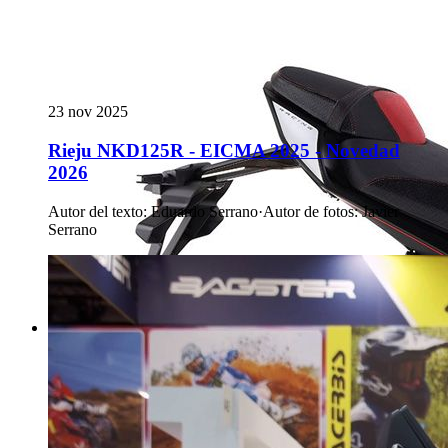
23 nov 2025
Rieju NKD125R - EICMA 2025 - Novedad
2026
Autor del texto
:
Eduardo Serrano
·
Autor de fotos
:
Javier
Serrano