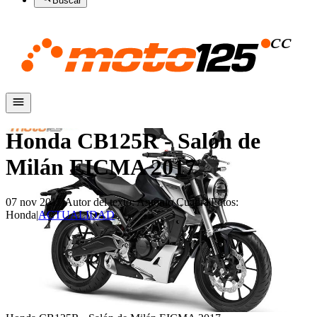
Buscar
Honda CB125R - Salón de
Milán EICMA 2017
07 nov 2017
|
Autor del texto
:
Antonio Cuadra
|
Fotos
:
Honda
|
ACTUALIDAD