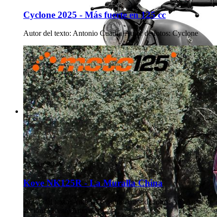
Cyclone 2025 - Más fuerte en 125 cc
Autor del texto
:
Antonio Cuadra
·
Autor de fotos
:
Cyclone
23 mar 2025
Kove NK125R - La Muralla China
Autor del texto
:
Antonio Cuadra
·
Autor de fotos
:
AC
·
Autor de
acción
:
Vicente Arenas