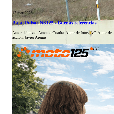
17 mar 2026
Bajaj Pulsar NS125 - Buenas referencias
Autor del texto
:
Antonio Cuadra
·
Autor de fotos
:
AC
·
Autor de
acción
:
Javier Arenas
21 feb 2026