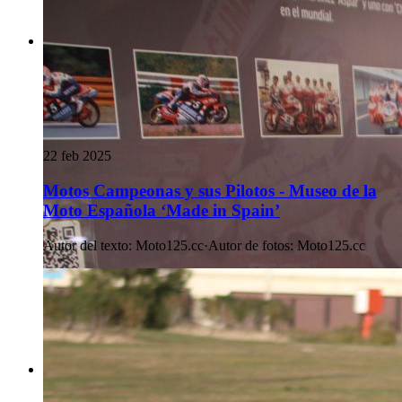
22 feb 2025
Motos Campeonas y sus Pilotos - Museo de la
Moto Española ‘Made in Spain’
Autor del texto
:
Moto125.cc
·
Autor de fotos
:
Moto125.cc