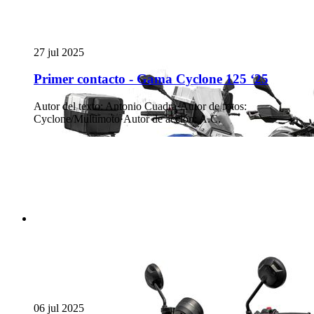
27 jul 2025
Primer contacto - Gama Cyclone 125 ‘25
Autor del texto
:
Antonio Cuadra
·
Autor de fotos
:
Cyclone/Multimoto
·
Autor de acción
:
A.C.
06 jul 2025