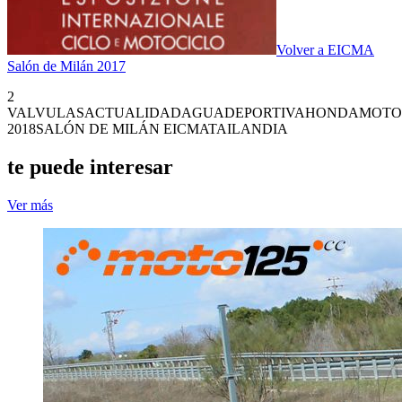
Volver a EICMA
Salón de Milán 2017
2
VALVULAS
ACTUALIDAD
AGUA
DEPORTIVA
HONDA
MOTO
2018
SALÓN DE MILÁN EICMA
TAILANDIA
te puede interesar
Ver más