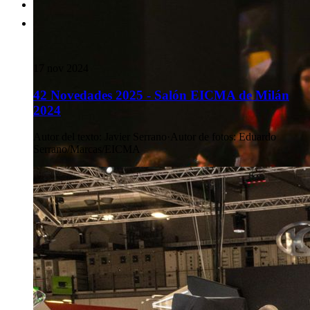
17 nov 2024
42 Novedades 2025 - Salón EICMA de Milán
2024
Autor del texto
:
Javier Serrano
·
Autor de fotos
:
Eduardo
Serrano/Marcas/EICMA