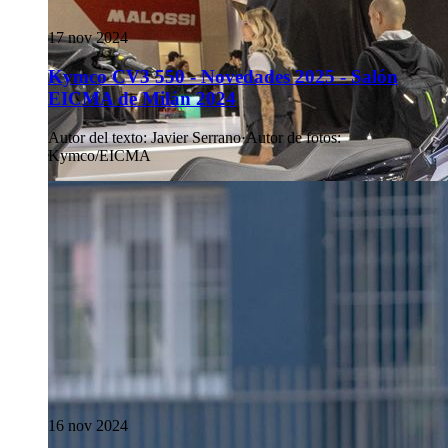
17 nov 2024
Kymco CV3 550 - Novedades 2025 - Salón
EICMA de Milán 2024
Autor del texto
:
Javier Serrano
·
Autor de fotos
:
Kymco/EICMA
16 nov 2024