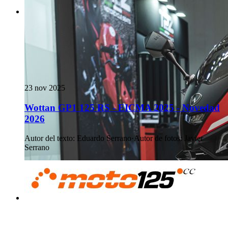
23 nov 2025
Wottan GP1 125 RS - EICMA 2025 - Novedad
2026
Autor del texto
:
Eduardo Serrano
·
Autor de fotos
:
Javier
Serrano