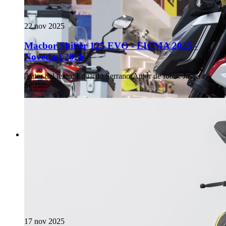
22 nov 2025
Macbor Shifter 125 EVO - EICMA 2025 -
Novedad 2026
Autor del texto
:
Eduardo Serrano
·
Autor de fotos
:
Javier
Serrano
17 nov 2025