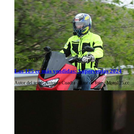
19 ene 2025
Las 125 cc más vendidas: Superventas 2024
Autor del texto
:
Antonio Cuadra
·
Autor de fotos
:
Moto125.cc