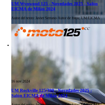
UM Wynwood 125 - Novedades 2025 - Salón
EICMA de Milán 2024
Autor del texto
:
Javier Serrano
·
Autor de fotos
:
UM/EICMA
16 nov 2024
UM Rockville 125/300 - Novedades 2025 -
Salón EICMA de Milán 2024
Autor del texto
:
Javier Serrano
·
Autor de fotos
:
UM/EICMA