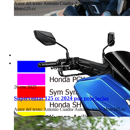
Autor del texto
:
Antonio Cuadra
·
Autor de fotos
:
Archivo
Moto125.cc
26 ene 2025
Superventas 125 cc 2024 por provincias
Autor del texto
:
Antonio Cuadra
·
Autor de fotos
:
Moto125.cc