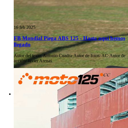
16 feb 2025
FB Mondial Piega ABS 125 - Hasta aquí hemos
llegado
Autor del texto
:
Antonio Cuadra
·
Autor de fotos
:
AC
·
Autor de
acción
:
Javier Arenas