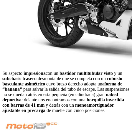
Su aspecto
impresiona
con un
bastidor multitubular visto
y un
subchasis trasero
desmontable que se completa con un
robusto
basculante asimétrico
cuyo brazo derecho adopta una
forma de
“banana”
para salvar la salida del tubo de escape. Las suspensiones
no se quedan atrás en esta pequeña (en cilindrada) gran
naked
deportiva
: delante nos encontramos con una
horquilla invertida
con barras de 41 mm
y detrás con un
monoamortiguador
ajustable en precarga
de muelle con cinco posiciones.