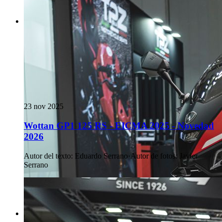
23 nov 2025
Wottan GP1 125 RS - EICMA 2025 - Novedad
2026
Autor del texto
:
Eduardo Serrano
·
Autor de fotos
:
Javier
Serrano