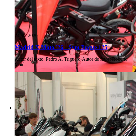
24 abr 2026
Madrid X Moto '26 - Sym Fugue 125
Autor del texto
:
Pedro A. Triguero
·
Autor de fotos
:
Roberto
Maté