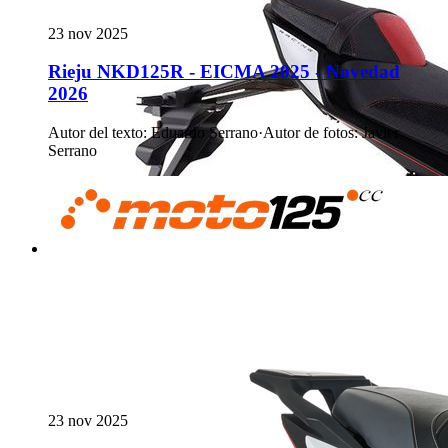
23 nov 2025
Rieju NKD125R - EICMA 2025 - Novedad
2026
Autor del texto
:
Eduardo Serrano
·
Autor de fotos
:
Javier
Serrano
23 nov 2025