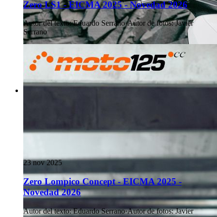
Zero LS1 - EICMA 2025 - Novedad 2026
Autor del texto
:
Eduardo Serrano
·
Autor de fotos
:
Javier
Serrano
23 nov 2025
Zero Lompico Concept - EICMA 2025 -
Novedad 2026
Autor del texto
:
Eduardo Serrano
·
Autor de fotos
:
Javier