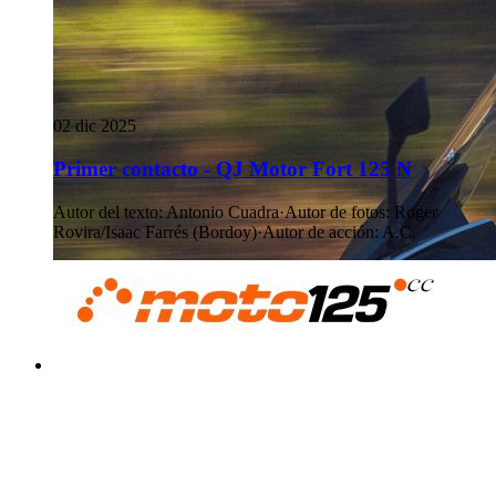
02 dic 2025
Primer contacto - QJ Motor Fort 125 N
Autor del texto
:
Antonio Cuadra
·
Autor de fotos
:
Roger
Rovira/Isaac Farrés (Bordoy)
·
Autor de acción
:
A.C.