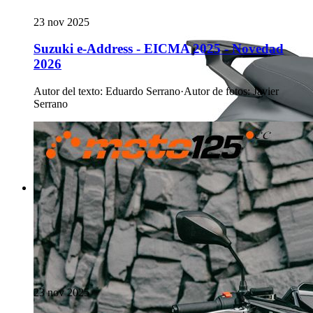
23 nov 2025
Suzuki e-Address - EICMA 2025 - Novedad
2026
Autor del texto
:
Eduardo Serrano
·
Autor de fotos
:
Javier
Serrano
23 nov 2025