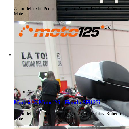
Autor del texto
:
Pedro A. Triguero
·
Autor de fotos
:
Roberto
Maté
14 abr 2026
Madrid X Moto '26 - Honda SH125i
Autor del texto
:
Pedro A. Triguero
·
Autor de fotos
:
Roberto
Maté