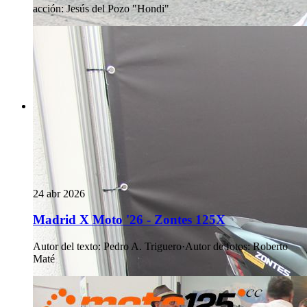
acción
:
Jesús del Pozo "Hondi"
24 abr 2026
Madrid X Moto '26 - Zontes 125X
Autor del texto
:
Pedro A. Triguero
·
Autor de fotos
:
Roberto
Maté