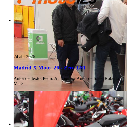
24 abr 2026
Madrid X Moto '26 - Zero LS1
Autor del texto
:
Pedro A. Triguero
·
Autor de fotos
:
Roberto
Maté