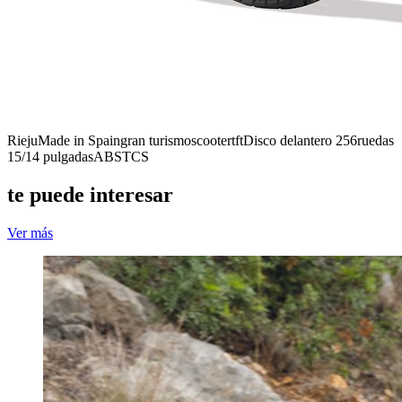
Rieju
Made in Spain
gran turismo
scooter
tft
Disco delantero 256
ruedas
15/14 pulgadas
ABS
TCS
te puede interesar
Ver más