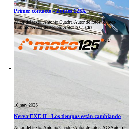
Primer contacto - Zontes 125X
Autor del texto
:
Antonio Cuadra
·
Autor de fotos
:
Zontes-
Turbimot
·
Autor de acción
:
Antonio Cuadra
10 may 2026
Nerva EXE II - Los tiempos están cambiando
Autor del texto
:
Antonio Cuadra
·
Autor de fotos
:
AC
·
Autor de