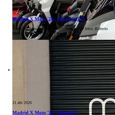
21 abr 2026
Madrid X Moto '26 - Nerva Exe II
Autor del texto
:
Pedro A. Triguero
·
Autor de fotos
:
Roberto
Maté
21 abr 2026
Madrid X Moto '26 - Model 31