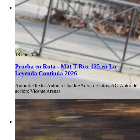
18 ene 2026
Prueba en Ruta - Mitt T-Rox 125 en La
Leyenda Continúa 2026
Autor del texto
:
Antonio Cuadra
·
Autor de fotos
:
AC
·
Autor de
acción
:
Vicente Arenas