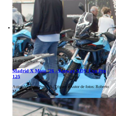
14 abr 2026
Madrid X Moto '26 - Keeway XDV Evo Pro
125
Autor del texto
:
Pedro A. Triguero
·
Autor de fotos
:
Roberto
Maté