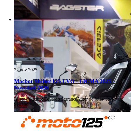
22 nov 2025
Macbor Shifter 125 EVO - EICMA 2025 -
Novedad 2026
Autor del texto
:
Eduardo Serrano
·
Autor de fotos
:
Javier
Serrano