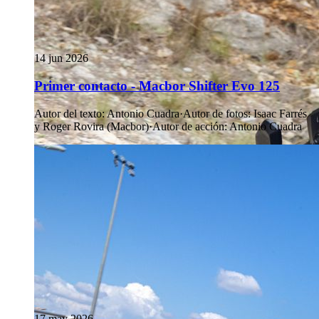
14 jun 2026
Primer contacto - Macbor Shifter Evo 125
Autor del texto
:
Antonio Cuadra
·
Autor de fotos
:
Isaac Farrés
y Roger Rovira (Macbor)
·
Autor de acción
:
Antonio Cuadra
17 may 2026