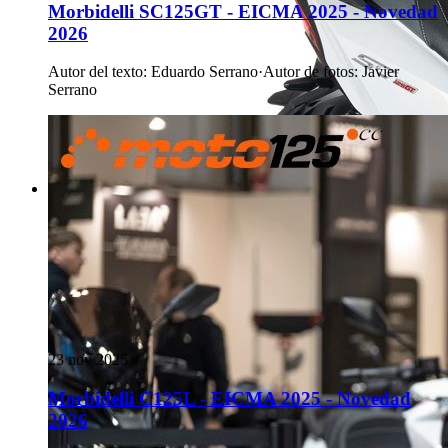
Morbidelli SC125GT - EICMA 2025 - Novedad
2026
Autor del texto
:
Eduardo Serrano
·
Autor de fotos
:
Javier
Serrano
23 nov 2025
Morbidelli C125L - EICMA 2025 - Novedad
2026