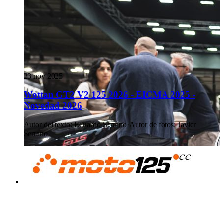
23 nov 2025
Wottan GT2 V2 125 2026 - EICMA 2025 -
Novedad 2026
Autor del texto
:
Eduardo Serrano
·
Autor de fotos
:
Javier
Serrano