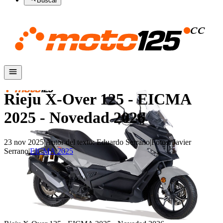
Buscar
Rieju X-Over 125 - EICMA
2025 - Novedad 2026
23 nov 2025
|
Autor del texto
:
Eduardo Serrano
|
Fotos
:
Javier
Serrano
|
EICMA 2025