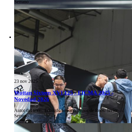
Serrano
23 nov 2025
Wottan Sixteen XVI 125 - EICMA 2025 -
Novedad 2026
Autor del texto
:
Eduardo Serrano
·
Autor de fotos
:
Javier
Serrano