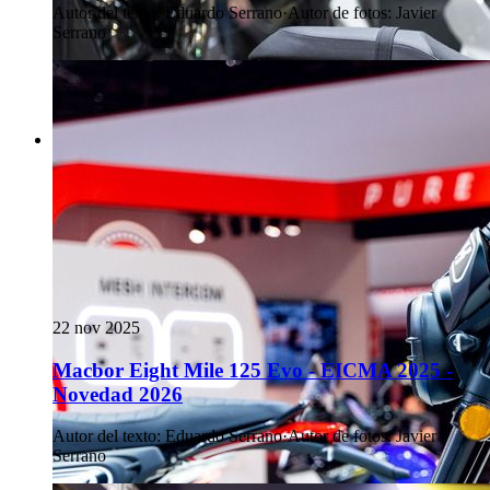
Autor del texto
:
Eduardo Serrano
·
Autor de fotos
:
Javier
Serrano
22 nov 2025
Macbor Eight Mile 125 Evo - EICMA 2025 -
Novedad 2026
Autor del texto
:
Eduardo Serrano
·
Autor de fotos
:
Javier
Serrano