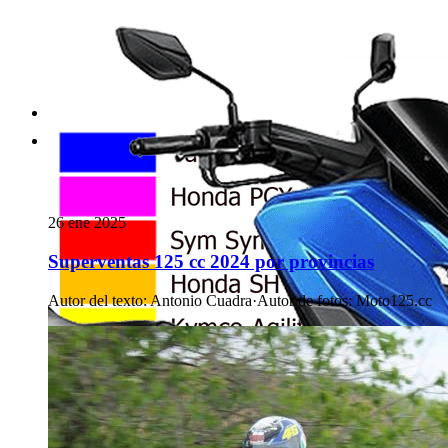
26 ene 2025
Superventas 125 cc 2024 por provincias
Autor del texto
:
Antonio Cuadra
·
Autor de fotos
:
Moto125.cc