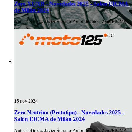
Zero XE/XB - Novedades 2025 - Salón EICMA
de Milán 2024
Autor del texto
:
Javier Serrano
·
Autor de fotos
:
Zero/EICMA
15 nov 2024
Zero Neutrino (Prototipo) - Novedades 2025 -
Salón EICMA de Milán 2024
Autor del texto
:
Javier Serrano
·
Autor de fotos
:
Zero/EICMA