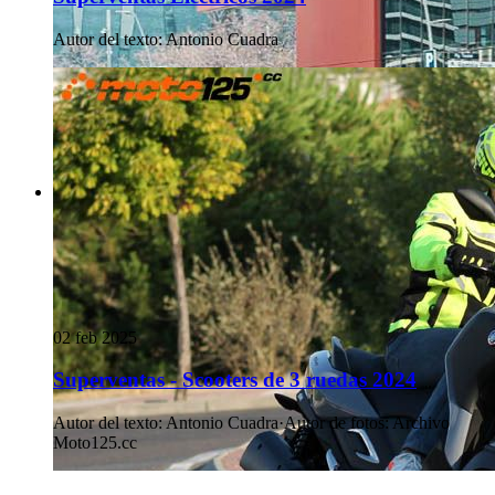
Autor del texto
:
Antonio Cuadra
02 feb 2025
Superventas - Scooters de 3 ruedas 2024
Autor del texto
:
Antonio Cuadra
·
Autor de fotos
:
Archivo
Moto125.cc