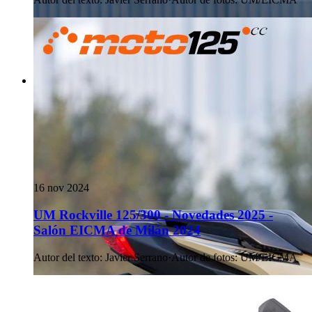
16 nov 2024
UM Rockville 125/300 - Novedades 2025 -
Salón EICMA de Milán 2024
Autor del texto
:
Javier Serrano
·
Autor de fotos
:
UM/EICMA