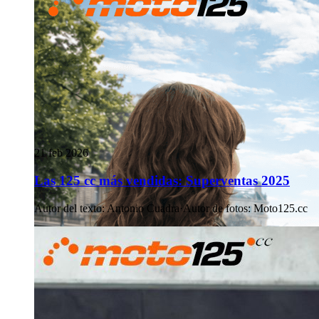
21 feb 2026
Las 125 cc más vendidas: Superventas 2025
Autor del texto
:
Antonio Cuadra
·
Autor de fotos
:
Moto125.cc