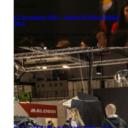
17 nov 2024
42 Novedades 2025 - Salón EICMA de Milán
2024
Autor del texto
:
Javier Serrano
·
Autor de fotos
:
Eduardo
Serrano/Marcas/EICMA
17 nov 2024
Kymco CV3 550 - Novedades 2025 - Salón