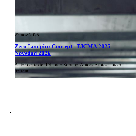
23 nov 2025
Zero Lompico Concept - EICMA 2025 -
Novedad 2026
Autor del texto
:
Eduardo Serrano
·
Autor de fotos
:
Javier
Serrano