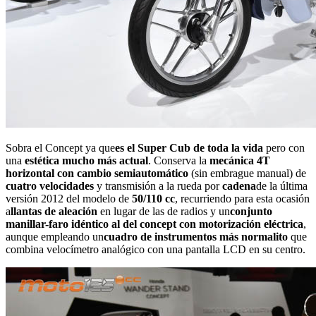
Sobra el Concept ya que
es el Super Cub de toda la vida
pero con
una
estética mucho más actual
. Conserva la
mecánica 4T
horizontal con cambio semiautomático
(sin embrague manual) de
cuatro velocidades
y transmisión a la rueda por
cadena
de la última
versión 2012 del modelo de
50/110 cc
, recurriendo para esta ocasión
a
llantas de aleación
en lugar de las de radios y un
conjunto
manillar-faro idéntico al del concept con motorización eléctrica
,
aunque empleando un
cuadro de instrumentos más normalito
que
combina velocímetro analógico con una pantalla LCD en su centro.