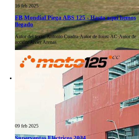
16 feb 2025
FB Mondial Piega ABS 125 - Hasta aquí hemos
llegado
Autor del texto
:
Antonio Cuadra
·
Autor de fotos
:
AC
·
Autor de
acción
:
Javier Arenas
09 feb 2025
Superventas Eléctricos 2024