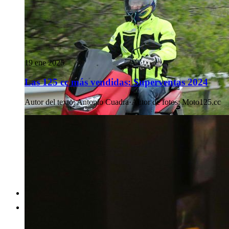
19 ene 2025
Las 125 cc más vendidas: Superventas 2024
Autor del texto
:
Antonio Cuadra
·
Autor de fotos
:
Moto125.cc