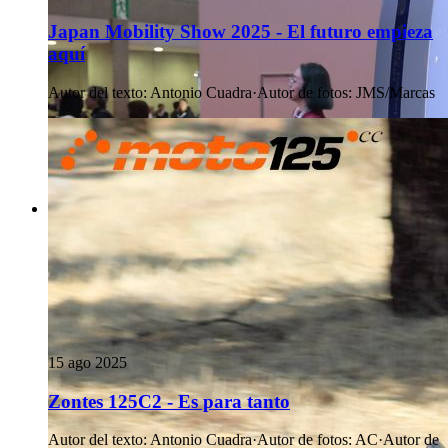
Japan Mobility Show 2025 - El futuro empieza
aquí
Autor del texto
:
Antonio Cuadra
·
Autor de fotos
:
JMS/Marcas
15 ago 2025
Zontes 125C2 - Es para tanto
Autor del texto
:
Antonio Cuadra
·
Autor de fotos
:
AC
·
Autor de