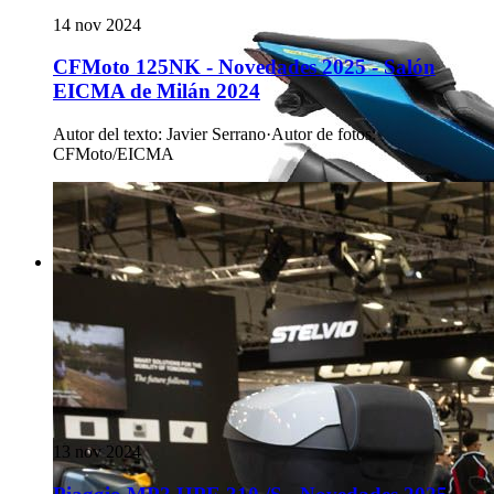
14 nov 2024
CFMoto 125NK - Novedades 2025 - Salón
EICMA de Milán 2024
Autor del texto
:
Javier Serrano
·
Autor de fotos
:
CFMoto/EICMA
13 nov 2024