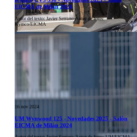
EICMA de Milán 2024
Autor del texto
:
Javier Serrano
·
Autor de fotos
:
Kymco/EICMA
16 nov 2024
UM Wynwood 125 - Novedades 2025 - Salón
EICMA de Milán 2024
Autor del texto
:
Javier Serrano
·
Autor de fotos
:
UM/EICMA