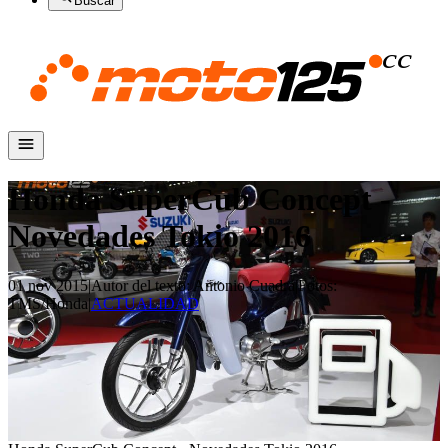
Buscar
Honda SuperCub Concept -
Novedades Tokio 2016
01 nov 2015
|
Autor del texto
:
Antonio Cuadra
|
Fotos
:
TMS/Honda
|
ACTUALIDAD