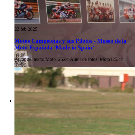
22 feb 2025
Motos Campeonas y sus Pilotos - Museo de la
Moto Española ‘Made in Spain’
Autor del texto
:
Moto125.cc
·
Autor de fotos
:
Moto125.cc