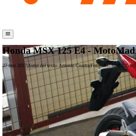
Honda MSX 125 E4 - MotoMadr
27 mar 2017
|
Autor del texto
:
Antonio Cuadra
|
Fotos
:
AC/Moto125.cc
|