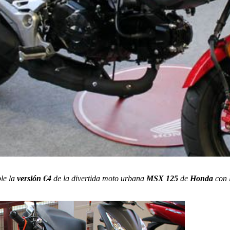
ble la
versión €4
de la divertida moto urbana
MSX 125
de
Honda
con l