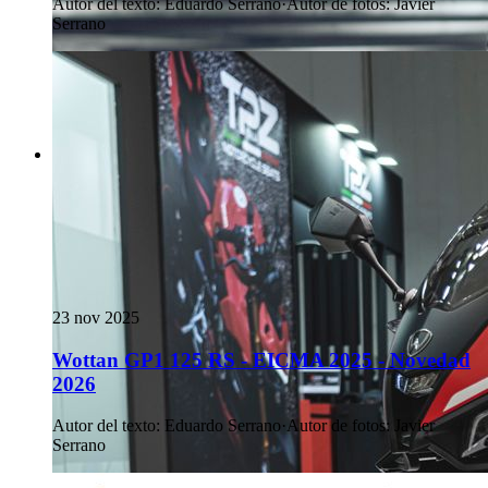
Autor del texto
:
Eduardo Serrano
·
Autor de fotos
:
Javier
Serrano
23 nov 2025
Wottan GP1 125 RS - EICMA 2025 - Novedad
2026
Autor del texto
:
Eduardo Serrano
·
Autor de fotos
:
Javier
Serrano