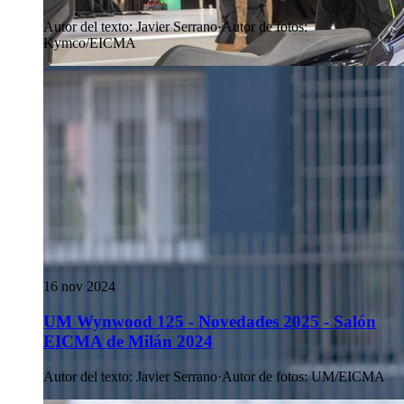
Autor del texto
:
Javier Serrano
·
Autor de fotos
:
Kymco/EICMA
16 nov 2024
UM Wynwood 125 - Novedades 2025 - Salón
EICMA de Milán 2024
Autor del texto
:
Javier Serrano
·
Autor de fotos
:
UM/EICMA