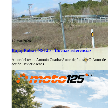
17 mar 2026
Bajaj Pulsar NS125 - Buenas referencias
Autor del texto
:
Antonio Cuadra
·
Autor de fotos
:
AC
·
Autor de
acción
:
Javier Arenas