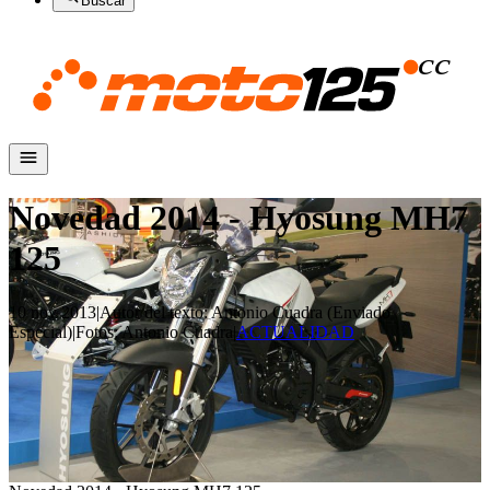
Buscar
Novedad 2014 - Hyosung MH7
125
10 nov 2013
|
Autor del texto
:
Antonio Cuadra (Enviado
Especial)
|
Fotos
:
Antonio Cuadra
|
ACTUALIDAD