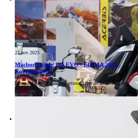
22 nov 2025
Macbor Shifter 125 EVO - EICMA 2025 -
Novedad 2026
Autor del texto
:
Eduardo Serrano
·
Autor de fotos
:
Javier
Serrano