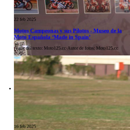
22 feb 2025
Motos Campeonas y sus Pilotos - Museo de la
Moto Española ‘Made in Spain’
Autor del texto
:
Moto125.cc
·
Autor de fotos
:
Moto125.cc
16 feb 2025