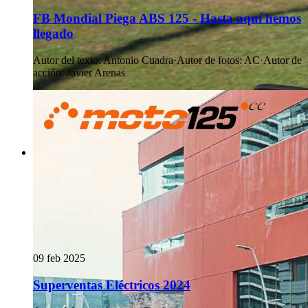
FB Mondial Piega ABS 125 - Hasta aquí hemos
llegado
Autor del texto
:
Antonio Cuadra
·
Autor de fotos
:
AC
·
Autor de
acción
:
Javier Arenas
09 feb 2025
Superventas Eléctricos 2024