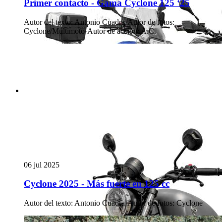
Primer contacto - Gama Cyclone 125 ‘25
Autor del texto
:
Antonio Cuadra
·
Autor de fotos
:
Cyclone/Multimoto
·
Autor de acción
:
A.C.
06 jul 2025
Cyclone 2025 - Más fuerte en 125 cc
Autor del texto
:
Antonio Cuadra
·
Autor de fotos
:
Cyclone