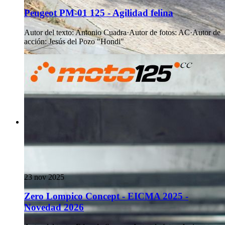
Peugeot PM-01 125 - Agilidad felina
Autor del texto
:
Antonio Cuadra
·
Autor de fotos
:
AC
·
Autor de
acción
:
Jesús del Pozo "Hondi"
23 nov 2025
Zero Lompico Concept - EICMA 2025 -
Novedad 2026