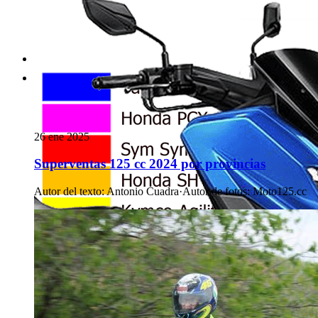
26 ene 2025
Superventas 125 cc 2024 por provincias
Autor del texto
:
Antonio Cuadra
·
Autor de fotos
:
Moto125.cc