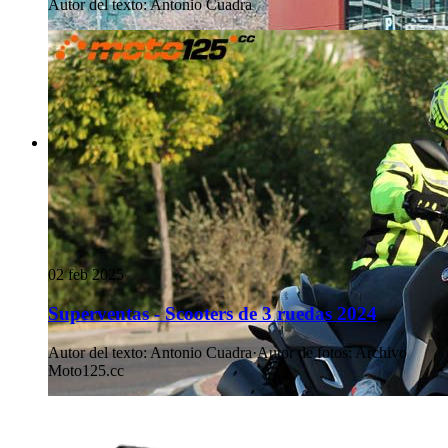
Autor del texto
:
Antonio Cuadra
02 feb 2025
Superventas - Scooters de 3 ruedas 2024
Autor del texto
:
Antonio Cuadra
·
Autor de fotos
:
Archivo
Moto125.cc