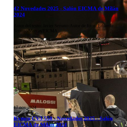
42 Novedades 2025 - Salón EICMA de Milán
2024
Autor del texto
:
Javier Serrano
·
Autor de fotos
:
Eduardo
Serrano/Marcas/EICMA
17 nov 2024
Kymco CV3 550 - Novedades 2025 - Salón
EICMA de Milán 2024