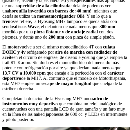
(plásticos, asiento y tapas laterales) y
suspensiones
más apropiadas
de una
superbike de alta cilindrada
: delante podemos ver
una
horquilla invertida con barras de ¡40 mm!
, mientras que
detrás se utiliza un
monoamortiguador Ollé
. Y en lo que a
frenos
se refiere, la Hyosung MH7 tampoco se queda atrás con
sendos
discos Wave
, el delantero de nada menos que
300 mm
mordido por una
pinza flotante y de anclaje radial
con dos
pistones, y detrás uno de
200 mm
con pinza de simple pistón.
El
motor
vuelve a ser el mismo monocilíndrico 4T con
culata
DOHC y 4v
refrigerado por
aire de marcha con radiador de
aceite
en el circuito de engrase, de diseño Hyosung que ya emplea la
trail RT Karion. Sin duda es el monocilíndrico del mercado más
potente con refrigeración por aire ya que declara nada menos que
13,7 CV a 10.000 rpm
que encaja a la perfección con el
carácter
deportivo
de la MH7. Al contrario que el modelo de Motorhispania,
esta MH7 emplea un
escape de mayor longitud
que cuelga de la
estribera derecha.
Completan la dotación de la Hyosung MH7 un
cuadro de
instrumentos muy deportivo
que combina un reloj analógico de
cuentavueltas con una pantalla LCD de gran tamaño y un faro muy
en la línea de las naked japonesas de 600 cc, y LEDs en intermitente
y piloto posterior.