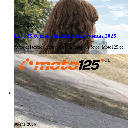
21 feb 2026
Las 125 cc más vendidas: Superventas 2025
Autor del texto
:
Antonio Cuadra
·
Autor de fotos
:
Moto125.cc
08 ene 2026