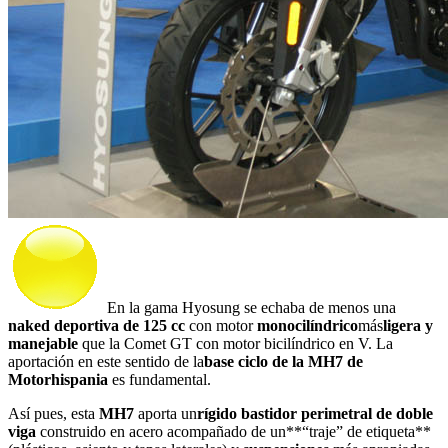
En la gama Hyosung se echaba de menos una
naked deportiva de 125 cc
con motor
monocilíndrico
más
ligera y
manejable
que la Comet GT con motor bicilíndrico en V. La
aportación en este sentido de la
base ciclo de la MH7 de
Motorhispania
es fundamental.
Así pues, esta
MH7
aporta un
rígido bastidor perimetral de doble
viga
construido en acero acompañado de un**“traje” de etiqueta**