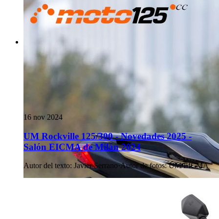
16 nov 2024
UM Rockville 125/300 - Novedades 2025 -
Salón EICMA de Milán 2024
Autor del texto
:
Javier Serrano
·
Autor de fotos
:
UM/EICMA