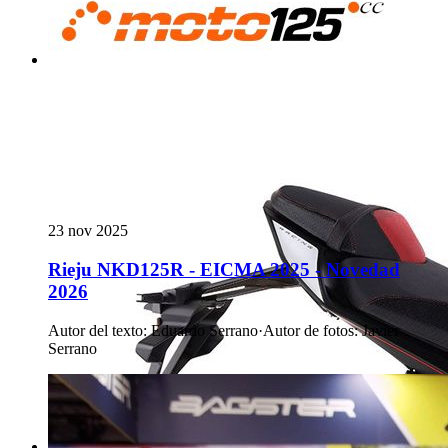
23 nov 2025
Rieju NKD125R - EICMA 2025 - Novedad
2026
Autor del texto
:
Eduardo Serrano
·
Autor de fotos
:
Javier
Serrano