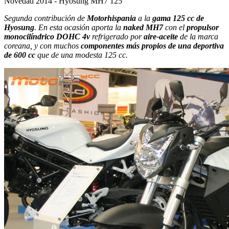
Novedad 2014 - Hyosung MH7 125
Segunda contribución de
Motorhispania
a la
gama 125 cc de
Hyosung
. En esta ocasión aporta la
naked MH7
con el
propulsor
monocilíndrico DOHC 4v
refrigerado por
aire-aceite
de la marca
coreana, y con muchos
componentes más propios de una deportiva
de 600 cc
que de una modesta 125 cc.