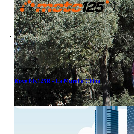
23 mar 2025
Kove NK125R - La Muralla China
Autor del texto
:
Antonio Cuadra
·
Autor de fotos
:
AC
·
Autor de
acción
:
Vicente Arenas