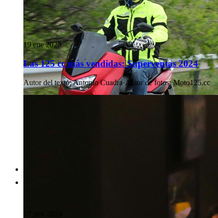
19 ene 2025
Las 125 cc más vendidas: Superventas 2024
Autor del texto
:
Antonio Cuadra
·
Autor de fotos
:
Moto125.cc
17 nov 2024