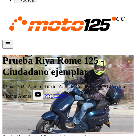
Buscar
Prueba Riya Rome 125 -
Ciudadano ejemplar
13 mar 2022
|
Autor del texto
:
Antonio Cuadra
|
Fotos
:
AC
|
Acción
:
Vicente Arenas
|
|
PRUEBAS