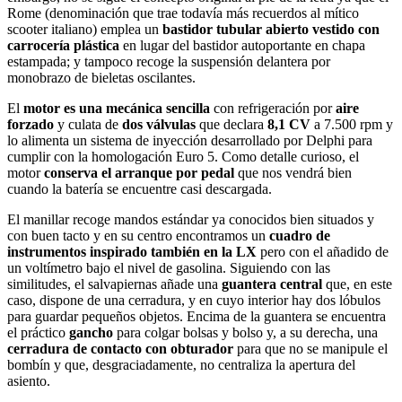
Rome (denominación que trae todavía más recuerdos al mítico
scooter italiano) emplea un
bastidor tubular abierto vestido con
carrocería plástica
en lugar del bastidor autoportante en chapa
estampada; y tampoco recoge la suspensión delantera por
monobrazo de bieletas oscilantes.
El
motor es una mecánica sencilla
con refrigeración por
aire
forzado
y culata de
dos válvulas
que declara
8,1 CV
a 7.500 rpm y
lo alimenta un sistema de inyección desarrollado por Delphi para
cumplir con la homologación Euro 5. Como detalle curioso, el
motor
conserva el arranque por pedal
que nos vendrá bien
cuando la batería se encuentre casi descargada.
El manillar recoge mandos estándar ya conocidos bien situados y
con buen tacto y en su centro encontramos un
cuadro de
instrumentos inspirado también en la LX
pero con el añadido de
un voltímetro bajo el nivel de gasolina. Siguiendo con las
similitudes, el salvapiernas añade una
guantera central
que, en este
caso, dispone de una cerradura, y en cuyo interior hay dos lóbulos
para guardar pequeños objetos. Encima de la guantera se encuentra
el práctico
gancho
para colgar bolsas y bolso y, a su derecha, una
cerradura de contacto con obturador
para que no se manipule el
bombín y que, desgraciadamente, no centraliza la apertura del
asiento.