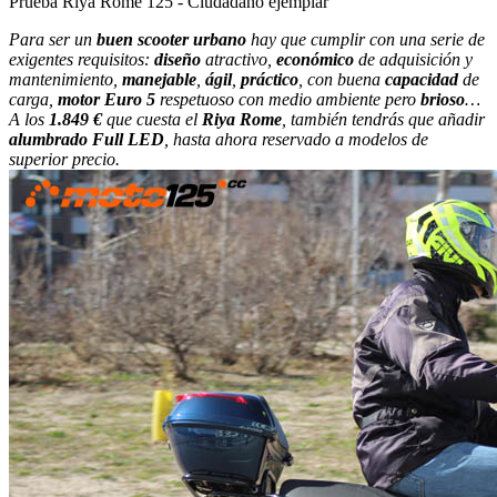
Prueba Riya Rome 125 - Ciudadano ejemplar
Para ser un
buen scooter urbano
hay que cumplir con una serie de
exigentes requisitos:
diseño
atractivo,
económico
de adquisición y
mantenimiento,
manejable
,
ágil
,
práctico
, con buena
capacidad
de
carga,
motor Euro 5
respetuoso con medio ambiente pero
brioso
…
A los
1.849 €
que cuesta el
Riya Rome
, también tendrás que añadir
alumbrado Full LED
, hasta ahora reservado a modelos de
superior precio.