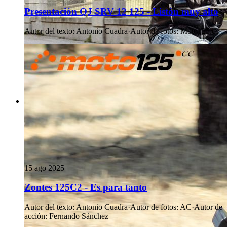
Presentación QJ SRV 12 125 - Listón muy alto
Autor del texto
:
Antonio Cuadra
·
Autor de fotos
:
Moto125.cc
15 ago 2025
Zontes 125C2 - Es para tanto
Autor del texto
:
Antonio Cuadra
·
Autor de fotos
:
AC
·
Autor de
acción
:
Fernando Sánchez