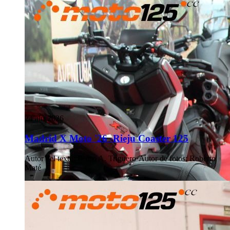
24 abr 2026
Madrid X Moto '26 -Rieju Coaster 125
Autor del texto
:
Pedro A. Triguero
·
Autor de fotos
:
Roberto
Maté