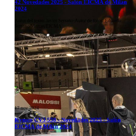
42 Novedades 2025 - Salón EICMA de Milán
2024
Autor del texto
:
Javier Serrano
·
Autor de fotos
:
Eduardo
Serrano/Marcas/EICMA
17 nov 2024
Kymco CV3 550 - Novedades 2025 - Salón
EICMA de Milán 2024