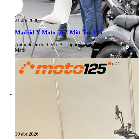
21 abr 2026
Madrid X Moto '26 - Mitt Joy 125
Autor del texto
:
Pedro A. Triguero
·
Autor de fotos
:
Roberto
Maté
19 abr 2026