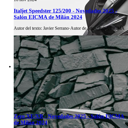
Italjet Speedster 125/200 - Novedades 2025 -
Salón EICMA de Milán 2024
Autor del texto
:
Javier Serrano
·
Autor de fotos
:
Italjet/EICMA
15 nov 2024
Zero XE/XB - Novedades 2025 - Salón EICMA
de Milán 2024