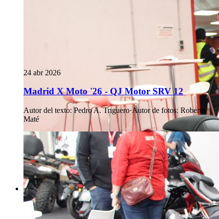
24 abr 2026
Madrid X Moto '26 - QJ Motor SRV 12
Autor del texto
:
Pedro A. Triguero
·
Autor de fotos
:
Roberto
Maté