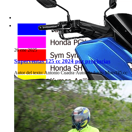
26 ene 2025
Superventas 125 cc 2024 por provincias
Autor del texto
:
Antonio Cuadra
·
Autor de fotos
:
Moto125.cc