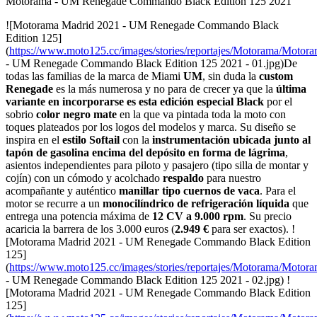
Motorama - UM Renegade Commando Black Edition 125 2021
![Motorama Madrid 2021 - UM Renegade Commando Black
Edition 125]
(
https://www.moto125.cc/images/stories/reportajes/Motorama/Motor
- UM Renegade Commando Black Edition 125 2021 - 01.jpg)De
todas las familias de la marca de Miami
UM
, sin duda la
custom
Renegade
es la más numerosa y no para de crecer ya que la
última
variante en incorporarse es esta edición especial Black
por el
sobrio
color negro mate
en la que va pintada toda la moto con
toques plateados por los logos del modelos y marca. Su diseño se
inspira en el
estilo Softail
con la
instrumentación ubicada junto al
tapón de gasolina encima del depósito en forma de lágrima
,
asientos independientes para piloto y pasajero (tipo silla de montar y
cojín) con un cómodo y acolchado
respaldo
para nuestro
acompañante y auténtico
manillar tipo cuernos de vaca
. Para el
motor se recurre a un
monocilíndrico de refrigeración líquida
que
entrega una potencia máxima de
12 CV a 9.000 rpm
. Su precio
acaricia la barrera de los 3.000 euros (
2.949 €
para ser exactos). !
[Motorama Madrid 2021 - UM Renegade Commando Black Edition
125]
(
https://www.moto125.cc/images/stories/reportajes/Motorama/Motor
- UM Renegade Commando Black Edition 125 2021 - 02.jpg) !
[Motorama Madrid 2021 - UM Renegade Commando Black Edition
125]