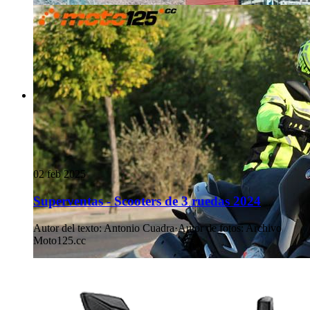
02 feb 2025
Superventas - Scooters de 3 ruedas 2024
Autor del texto
:
Antonio Cuadra
·
Autor de fotos
:
Archivo
Moto125.cc