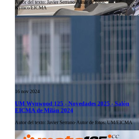
Autor del texto
:
Javier Serrano
·
Autor de fotos
:
Kymco/EICMA
16 nov 2024
UM Wynwood 125 - Novedades 2025 - Salón
EICMA de Milán 2024
Autor del texto
:
Javier Serrano
·
Autor de fotos
:
UM/EICMA