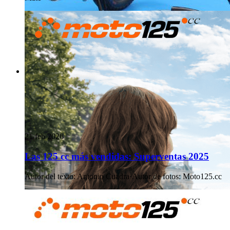
21 feb 2026
Las 125 cc más vendidas: Superventas 2025
Autor del texto
:
Antonio Cuadra
·
Autor de fotos
:
Moto125.cc