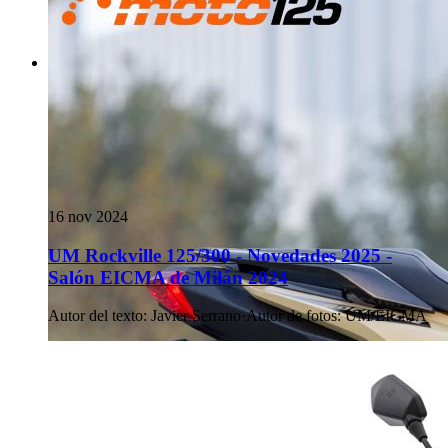
16 nov 2024
UM Rockville 125/300 - Novedades 2025 -
Salón EICMA de Milán 2024
Autor del texto
:
Javier Serrano
·
Autor de fotos
:
UM/EICMA