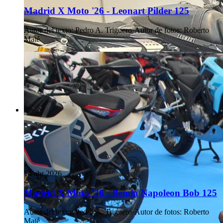
Madrid X Moto '26 - Leonart Pilder 125
Autor del texto
:
Pedro A. Triguero
·
Autor de fotos
:
Roberto
Maté
14 abr 2026
Madrid X Moto '26 - Benda Napoleon Bob 125
Autor del texto
:
Pedro A. Triguero
·
Autor de fotos
:
Roberto
Maté