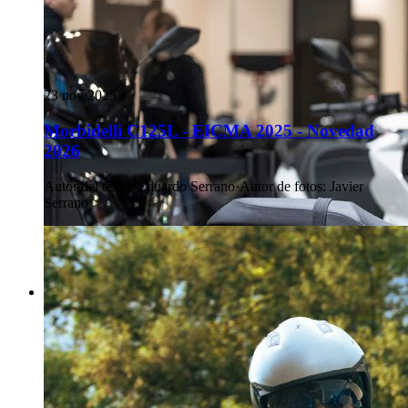
23 nov 2025
Morbidelli C125L - EICMA 2025 - Novedad
2026
Autor del texto
:
Eduardo Serrano
·
Autor de fotos
:
Javier
Serrano