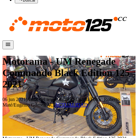
Buscar
Motorama - UM Renegade
Commando Black Edition 125
2021
06 jun 2021
|
Autor del texto
:
Antonio Cuadra
|
Fotos
:
Roberto
Maté/Eugenio Gómez/AC
|
ACTUALIDAD