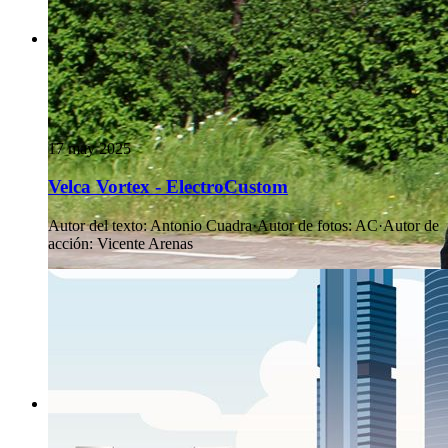
17 may 2025
Velca Vortex - ElectroCustom
Autor del texto
:
Antonio Cuadra
·
Autor de fotos
:
AC
·
Autor de
acción
:
Vicente Arenas