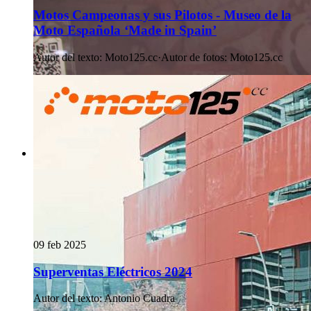
Motos Campeonas y sus Pilotos - Museo de la
Moto Española ‘Made in Spain’
Autor del texto
:
Moto125.cc
·
Autor de fotos
:
Moto125.cc
09 feb 2025
Superventas Eléctricos 2024
Autor del texto
:
Antonio Cuadra