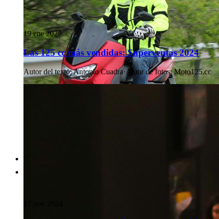
19 ene 2025
Las 125 cc más vendidas: Superventas 2024
Autor del texto
:
Antonio Cuadra
·
Autor de fotos
:
Moto125.cc
17 nov 2024