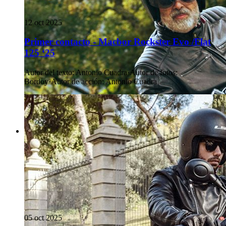
12 oct 2025
Primer contacto - Macbor Rockster Evo /Flat
125 ‘25
Autor del texto
:
Antonio Cuadra
·
Autor de fotos
:
Bordoy
·
Autor de acción
:
Antonio Cuadra
05 oct 2025