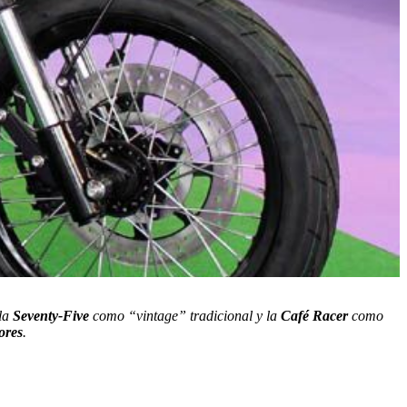
 la
Seventy-Five
como “vintage” tradicional y la
Café Racer
como
ores
.