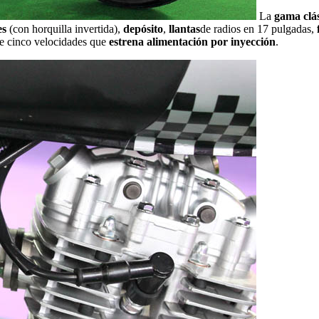
La
gama clás
es
(con horquilla invertida),
depósito
,
llantas
de radios en 17 pulgadas,
de cinco velocidades que
estrena alimentación por inyección
.