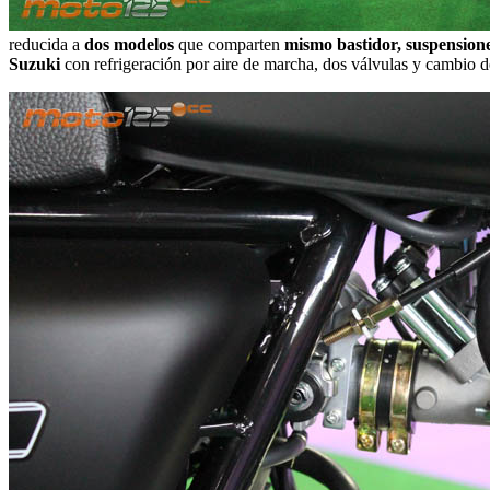
reducida a
dos modelos
que comparten
mismo bastidor, suspension
Suzuki
con refrigeración por aire de marcha, dos válvulas y cambio 