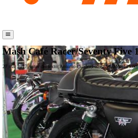
Mash Café Racer/Seventy Five 
27 mar 2017
|
Autor del texto
:
Antonio Cuadra
|
Fotos
:
AC/Moto125.cc
|