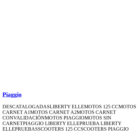
Piaggio
DESCATALOGADAS
LIBERTY ELLE
MOTOS 125 CC
MOTOS
CARNET A1
MOTOS CARNET A2
MOTOS CARNET
CONVALIDACIÓN
MOTOS PIAGGIO
MOTOS SIN
CARNET
PIAGGIO LIBERTY ELLE
PRUEBA LIBERTY
ELLE
PRUEBAS
SCOOTERS 125 CC
SCOOTERS PIAGGIO