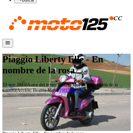
Buscar
Piaggio Liberty Elle - En
nombre de la rosa
23 nov 2010
|
Autor del texto
:
Beatriz Moya
|
Fotos
:
Marta de la
Cuadra
|
Acción
:
Beatriz Moya
|
PRUEBAS