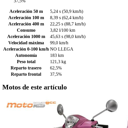
37,5%
Aceleración 50 m
5,24 s (50,9 km/h)
Aceleración 100 m
8,39 s (62,4 km/h)
Aceleración 400 m
22,25 s (88,7 km/h)
Consumo
3,82 l/100 km
Aceleración 1000 m
45,63 s (98,0 km/h)
Velocidad máxima
99,0 km/h
Aceleración 0-100 km/h
NO LLEGA
Autonomía
183 km
Peso total
121,3 kg
Reparto trasero
62,5%
Reparto frontal
37,5%
Motos de este artículo