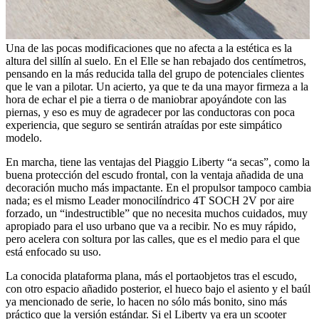
Una de las pocas modificaciones que no afecta a la estética es la
altura del sillín al suelo. En el Elle se han rebajado dos centímetros,
pensando en la más reducida talla del grupo de potenciales clientes
que le van a pilotar. Un acierto, ya que te da una mayor firmeza a la
hora de echar el pie a tierra o de maniobrar apoyándote con las
piernas, y eso es muy de agradecer por las conductoras con poca
experiencia, que seguro se sentirán atraídas por este simpático
modelo.
En marcha, tiene las ventajas del Piaggio Liberty “a secas”, como la
buena protección del escudo frontal, con la ventaja añadida de una
decoración mucho más impactante. En el propulsor tampoco cambia
nada; es el mismo Leader monocilíndrico 4T SOCH 2V por aire
forzado, un “indestructible” que no necesita muchos cuidados, muy
apropiado para el uso urbano que va a recibir. No es muy rápido,
pero acelera con soltura por las calles, que es el medio para el que
está enfocado su uso.
La conocida plataforma plana, más el portaobjetos tras el escudo,
con otro espacio añadido posterior, el hueco bajo el asiento y el baúl
ya mencionado de serie, lo hacen no sólo más bonito, sino más
práctico que la versión estándar. Si el Liberty ya era un scooter