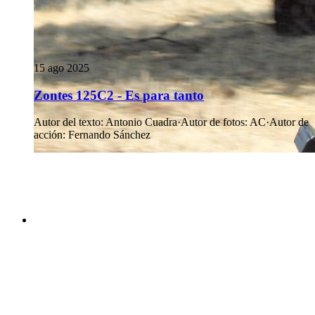
15 ago 2025
Zontes 125C2 - Es para tanto
Autor del texto
:
Antonio Cuadra
·
Autor de fotos
:
AC
·
Autor de
acción
:
Fernando Sánchez