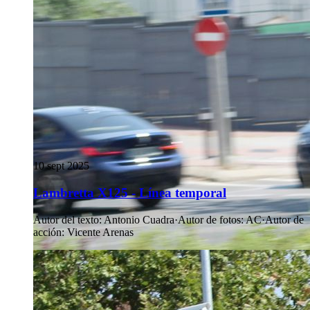
10 sept 2025
Lambretta X125 - Línea temporal
Autor del texto
:
Antonio Cuadra
·
Autor de fotos
:
AC
·
Autor de
acción
:
Vicente Arenas