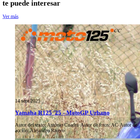
te puede interesar
Ver más
14 sept 2025
Yamaha R125 '25 - MotoGP Urbano
Autor del texto
:
Antonio Cuadra
·
Autor de fotos
:
AC
·
Autor de
acción
:
Alejandro Rivero