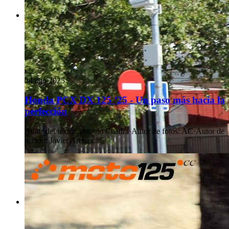
24 ago 2025
Honda PCX DX 125 ’25 - Un paso más hacia la
perfección
Autor del texto
:
Antonio Cuadra
·
Autor de fotos
:
AC
·
Autor de
acción
:
Javier Arenas