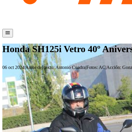
Honda SH125i Vetro 40º Anivers
06 oct 2024
|
Autor del texto
:
Antonio Cuadra
|
Fotos
:
AC
|
Acción
:
Gonz