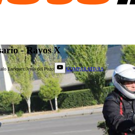
ario - Rayos X
alo Enríquez/Jesús del Pozo
|
|
COMPARATIVAS