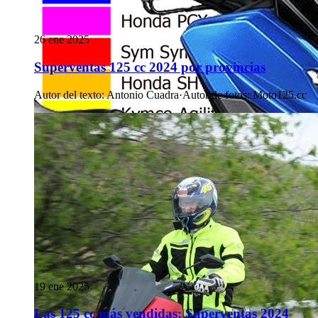
26 ene 2025
Superventas 125 cc 2024 por provincias
Autor del texto
:
Antonio Cuadra
·
Autor de fotos
:
Moto125.cc
19 ene 2025
Las 125 cc más vendidas: Superventas 2024