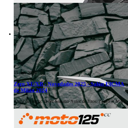
15 nov 2024
Zero XE/XB - Novedades 2025 - Salón EICMA
de Milán 2024
Autor del texto
:
Javier Serrano
·
Autor de fotos
:
Zero/EICMA