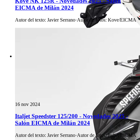
Kove NK 125R - Novedades 2025 - Salón
EICMA de Milán 2024
Autor del texto
:
Javier Serrano
·
Autor de fotos
:
Kove/EICMA
16 nov 2024
Italjet Speedster 125/200 - Novedades 2025 -
Salón EICMA de Milán 2024
Autor del texto
:
Javier Serrano
·
Autor de fotos
:
Italjet/EICMA