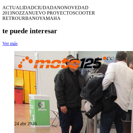
ACTUALIDAD
CIUDADANO
NOVEDAD
2013
NOZZA
NUEVO PROYECTO
SCOOTER
RETRO
URBANO
YAMAHA
te puede interesar
Ver más
24 abr 2026