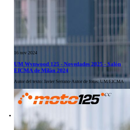
16 nov 2024
UM Wynwood 125 - Novedades 2025 - Salón
EICMA de Milán 2024
Autor del texto
:
Javier Serrano
·
Autor de fotos
:
UM/EICMA