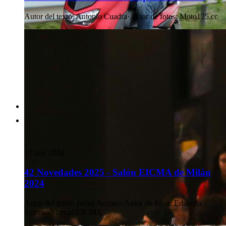
Autor del texto
:
Antonio Cuadra
·
Autor de fotos
:
Moto125.cc
17 nov 2024
42 Novedades 2025 - Salón EICMA de Milán
2024
Autor del texto
:
Javier Serrano
·
Autor de fotos
:
Eduardo
Serrano/Marcas/EICMA