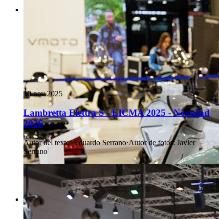
10 nov 2025
Lambretta Elettra S - EICMA 2025 - Novedad
2026
Autor del texto
:
Eduardo Serrano
·
Autor de fotos
:
Javier
Serrano