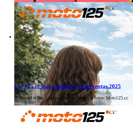
21 feb 2026
Las 125 cc más vendidas: Superventas 2025
Autor del texto
:
Antonio Cuadra
·
Autor de fotos
:
Moto125.cc