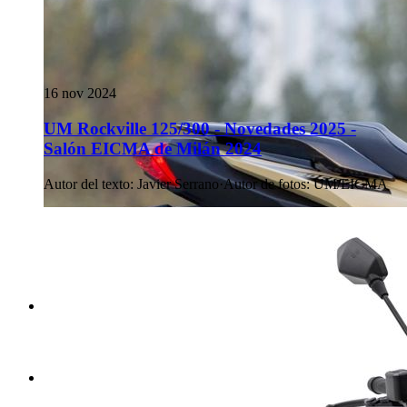
16 nov 2024
UM Rockville 125/300 - Novedades 2025 -
Salón EICMA de Milán 2024
Autor del texto
:
Javier Serrano
·
Autor de fotos
:
UM/EICMA