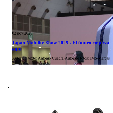
02 nov 2025
Japan Mobility Show 2025 - El futuro empieza
aquí
Autor del texto
:
Antonio Cuadra
·
Autor de fotos
:
JMS/Marcas