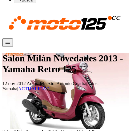
Buscar
Salon Milán Novedades 2013 -
Yamaha Retro 125
12 nov 2012
|
Autor del texto
:
Antonio Cuadra
|
Fotos
:
Yamaha
|
ACTUALIDAD