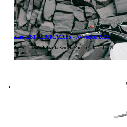
23 nov 2025
Zero LS1 - EICMA 2025 - Novedad 2026
Autor del texto
:
Eduardo Serrano
·
Autor de fotos
:
Javier
Serrano