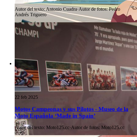
Autor del texto
:
Antonio Cuadra
·
Autor de fotos
:
Pedro
Andrés Triguero
22 feb 2025
Motos Campeonas y sus Pilotos - Museo de la
Moto Española ‘Made in Spain’
Autor del texto
:
Moto125.cc
·
Autor de fotos
:
Moto125.cc