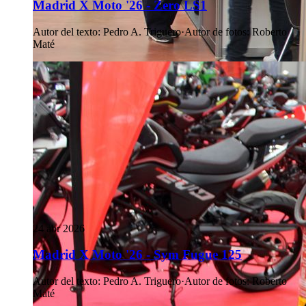
Madrid X Moto '26 - Zero LS1
Autor del texto
:
Pedro A. Triguero
·
Autor de fotos
:
Roberto
Maté
24 abr 2026
Madrid X Moto '26 - Sym Fugue 125
Autor del texto
:
Pedro A. Triguero
·
Autor de fotos
:
Roberto
Maté