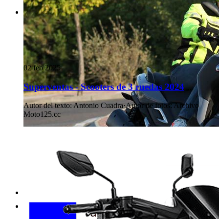
02 feb 2025
Superventas - Scooters de 3 ruedas 2024
Autor del texto
:
Antonio Cuadra
·
Autor de fotos
:
Archivo
Moto125.cc