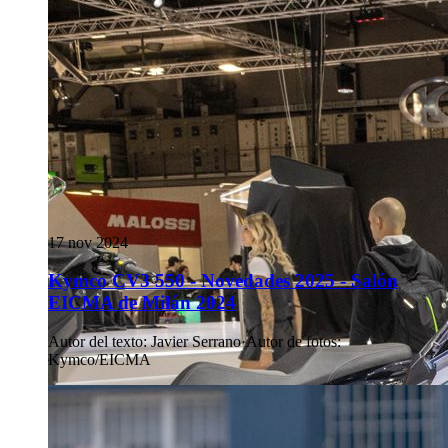
17 nov 2024
Kymco CV3 550 - Novedades 2025 - Salón
EICMA de Milán 2024
Autor del texto
:
Javier Serrano
·
Autor de fotos
:
Kymco/EICMA