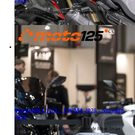
2026
Autor del texto
:
Eduardo Serrano
·
Autor de fotos
:
Javier
Serrano
23 nov 2025
Morbidelli C125L - EICMA 2025 - Novedad
2026
Autor del texto
:
Eduardo Serrano
·
Autor de fotos
:
Javier
Serrano