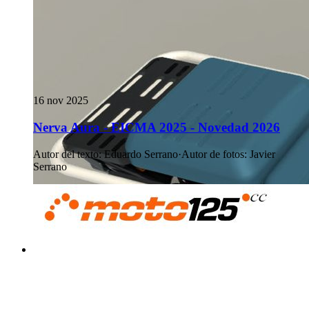
16 nov 2025
Nerva Aura - EICMA 2025 - Novedad 2026
Autor del texto
:
Eduardo Serrano
·
Autor de fotos
:
Javier
Serrano