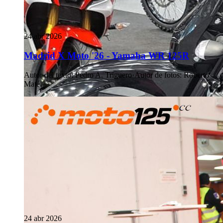
24 abr 2026
Madrid X Moto '26 - Yamaha WR 125R
Autor del texto
:
Pedro A. Triguero
·
Autor de fotos
:
Roberto
Maté
24 abr 2026