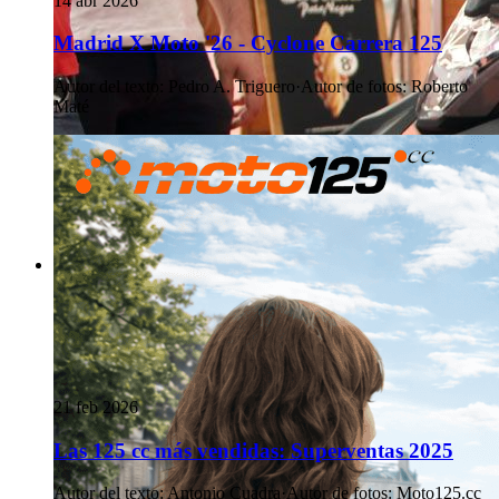
14 abr 2026
Madrid X Moto '26 - Cyclone Carrera 125
Autor del texto
:
Pedro A. Triguero
·
Autor de fotos
:
Roberto
Maté
21 feb 2026
Las 125 cc más vendidas: Superventas 2025
Autor del texto
:
Antonio Cuadra
·
Autor de fotos
:
Moto125.cc