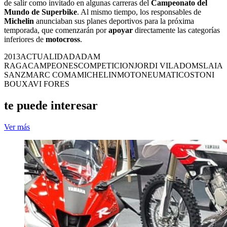
de salir como invitado en algunas carreras del
Campeonato del
Mundo de Superbike
. Al mismo tiempo, los responsables de
Michelin
anunciaban sus planes deportivos para la próxima
temporada, que comenzarán por
apoyar
directamente las categorías
inferiores de
motocross
.
2013
ACTUALIDAD
ADAM
RAGA
CAMPEONES
COMPETICION
JORDI VILADOMS
LAIA
SANZ
MARC COMA
MICHELIN
MOTO
NEUMATICOS
TONI
BOU
XAVI FORES
te puede interesar
Ver más