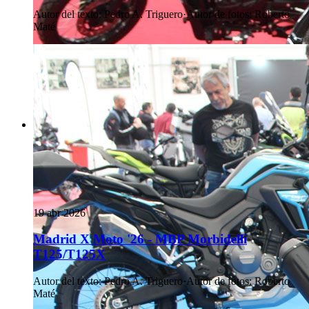
Autor del texto
:
Pedro A. Triguero
·
Autor de fotos
:
Roberto
Maté
19 abr 2026
Madrid X Moto '26 - MBP Morbidelli
T125/T125X
Autor del texto
:
Pedro A. Triguero
·
Autor de fotos
:
Roberto
Maté