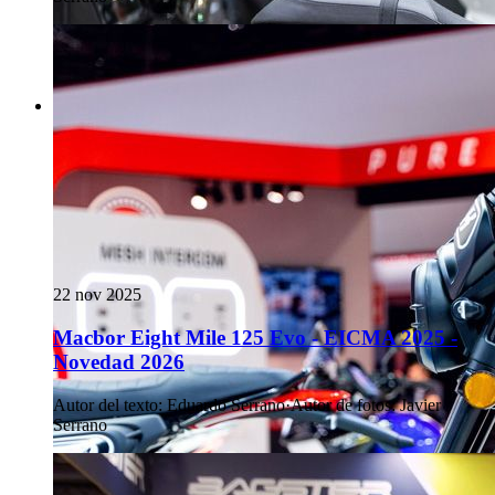
22 nov 2025
Macbor Eight Mile 125 Evo - EICMA 2025 -
Novedad 2026
Autor del texto
:
Eduardo Serrano
·
Autor de fotos
:
Javier
Serrano