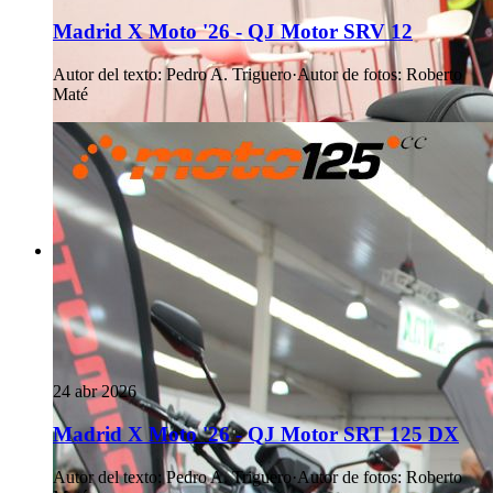
Madrid X Moto '26 - QJ Motor SRV 12
Autor del texto
:
Pedro A. Triguero
·
Autor de fotos
:
Roberto
Maté
24 abr 2026
Madrid X Moto '26 - QJ Motor SRT 125 DX
Autor del texto
:
Pedro A. Triguero
·
Autor de fotos
:
Roberto