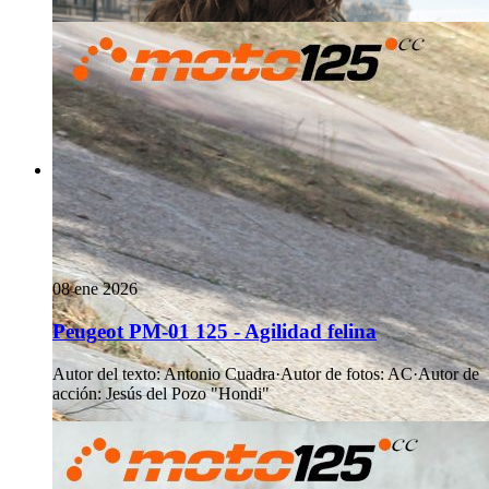
08 ene 2026
Peugeot PM-01 125 - Agilidad felina
Autor del texto
:
Antonio Cuadra
·
Autor de fotos
:
AC
·
Autor de
acción
:
Jesús del Pozo "Hondi"