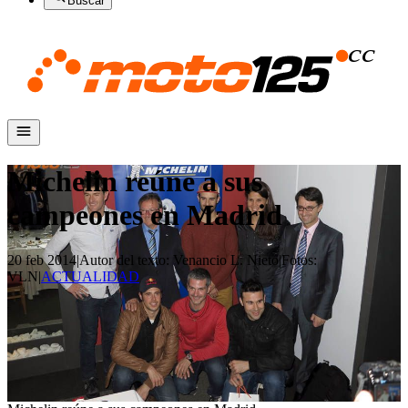
Buscar
Michelin reúne a sus
campeones en Madrid
20 feb 2014
|
Autor del texto
:
Venancio L. Nieto
|
Fotos
:
VLN
|
ACTUALIDAD