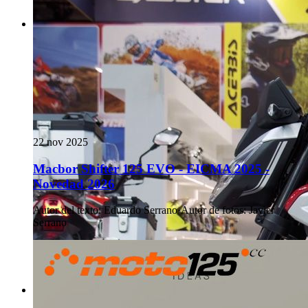
22 nov 2025
Macbor Shifter 125 EVO - EICMA 2025 -
Novedad 2026
Autor del texto
:
Eduardo Serrano
·
Autor de fotos
:
Javier
Serrano