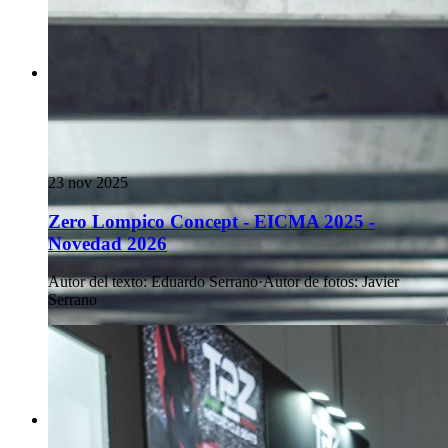
23 nov 2025
Zero Lompico Concept - EICMA 2025 -
Novedad 2026
Autor del texto
:
Eduardo Serrano
·
Autor de fotos
:
Javier
Serrano