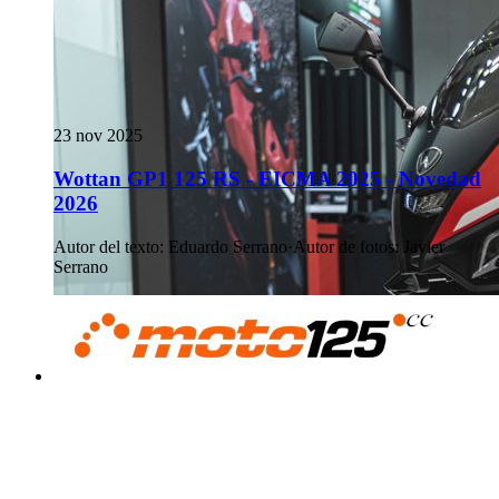
23 nov 2025
Wottan GP1 125 RS - EICMA 2025 - Novedad
2026
Autor del texto
:
Eduardo Serrano
·
Autor de fotos
:
Javier
Serrano