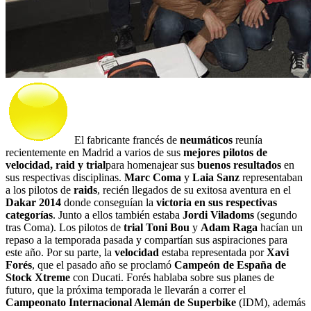
El fabricante francés de
neumáticos
reunía
recientemente en Madrid a varios de sus
mejores pilotos de
velocidad, raid y trial
para homenajear sus
buenos resultados
en
sus respectivas disciplinas.
Marc Coma
y
Laia Sanz
representaban
a los pilotos de
raids
, recién llegados de su exitosa aventura en el
Dakar 2014
donde conseguían la
victoria en sus respectivas
categorías
. Junto a ellos también estaba
Jordi Viladoms
(segundo
tras Coma). Los pilotos de
trial Toni Bou
y
Adam Raga
hacían un
repaso a la temporada pasada y compartían sus aspiraciones para
este año. Por su parte, la
velocidad
estaba representada por
Xavi
Forés
, que el pasado año se proclamó
Campeón de España de
Stock Xtreme
con Ducati. Forés hablaba sobre sus planes de
futuro, que la próxima temporada le llevarán a correr el
Campeonato Internacional Alemán de Superbike
(IDM), además