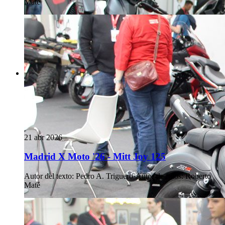
Maté
21 abr 2026
Madrid X Moto '26 - Mitt Joy 125
Autor del texto
:
Pedro A. Triguero
·
Autor de fotos
:
Roberto
Maté