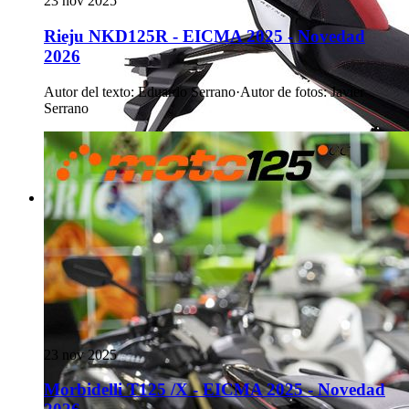
23 nov 2025
Rieju NKD125R - EICMA 2025 - Novedad
2026
Autor del texto
:
Eduardo Serrano
·
Autor de fotos
:
Javier
Serrano
23 nov 2025
Morbidelli T125 /X - EICMA 2025 - Novedad