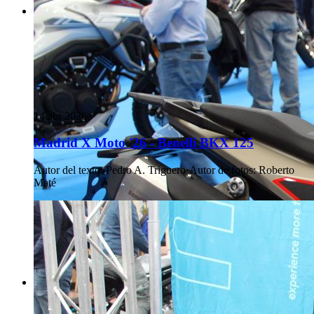
14 abr 2026
Madrid X Moto '26 - Benelli BKX 125
Autor del texto
:
Pedro A. Triguero
·
Autor de fotos
:
Roberto
Maté