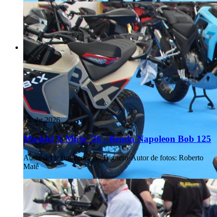
14 abr 2026
Madrid X Moto '26 - Benda Napoleon Bob 125
Autor del texto
:
Pedro A. Triguero
·
Autor de fotos
:
Roberto
Maté