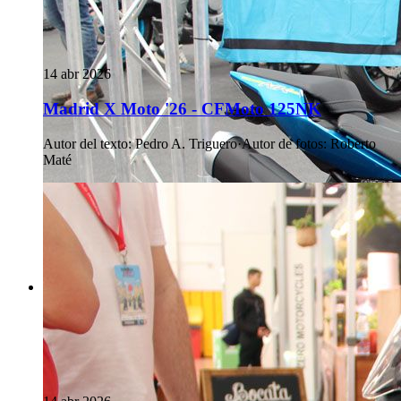
14 abr 2026
Madrid X Moto '26 - CFMoto 125NK
Autor del texto
:
Pedro A. Triguero
·
Autor de fotos
:
Roberto
Maté