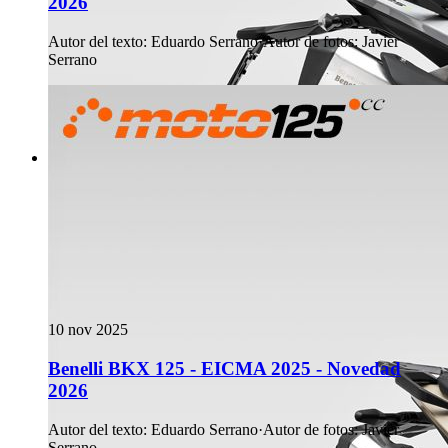
2026
Autor del texto
:
Eduardo Serrano
·
Autor de fotos
:
Javier
Serrano
10 nov 2025
Benelli BKX 125 - EICMA 2025 - Novedad
2026
Autor del texto
:
Eduardo Serrano
·
Autor de fotos
:
Javier
Serrano