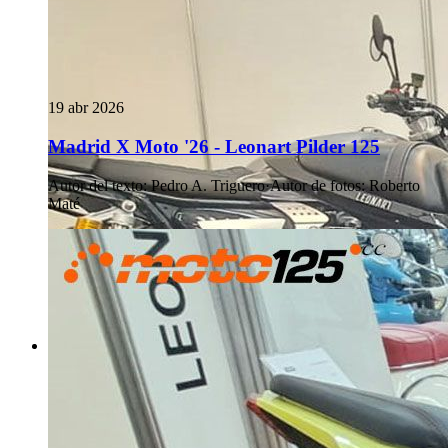
19 abr 2026
Madrid X Moto '26 - Leonart Pilder 125
Autor del texto
:
Pedro A. Triguero
·
Autor de fotos
:
Roberto
Maté