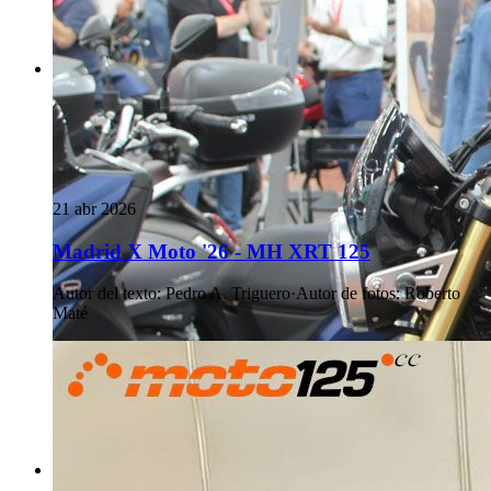
21 abr 2026
Madrid X Moto '26 - MH XRT 125
Autor del texto
:
Pedro A. Triguero
·
Autor de fotos
:
Roberto
Maté