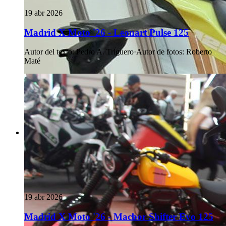
19 abr 2026
Madrid X Moto '26 - Leonart Pulse 125
Autor del texto
:
Pedro A. Triguero
·
Autor de fotos
:
Roberto
Maté
19 abr 2026
Madrid X Moto '26 - Macbor Shifter Evo 125