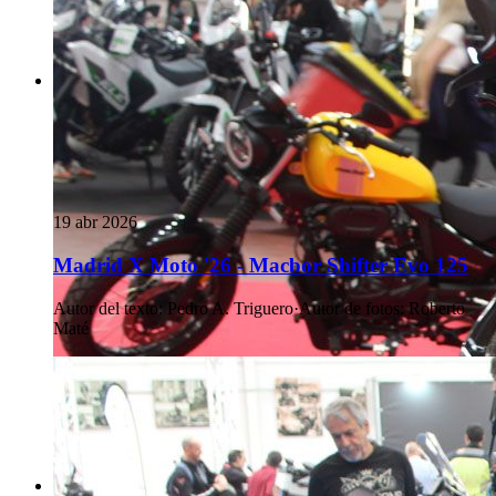
19 abr 2026
Madrid X Moto '26 - Macbor Shifter Evo 125
Autor del texto
:
Pedro A. Triguero
·
Autor de fotos
:
Roberto
Maté