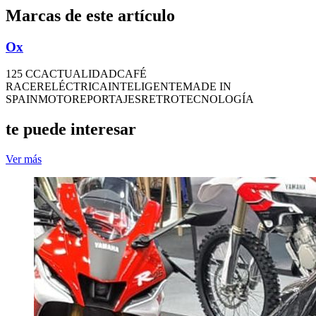
Marcas de este artículo
Ox
125 CC
ACTUALIDAD
CAFÉ
RACER
ELÉCTRICA
INTELIGENTE
MADE IN
SPAIN
MOTO
REPORTAJES
RETRO
TECNOLOGÍA
te puede interesar
Ver más