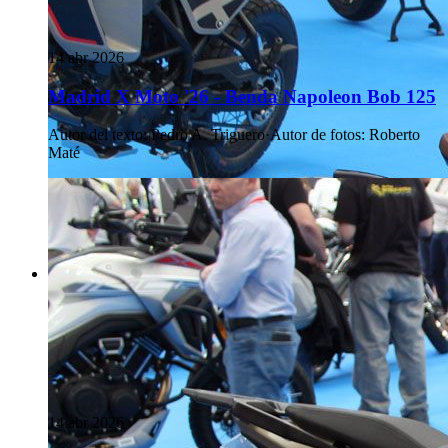
14 abr 2026
Madrid X Moto '26 - Benda Napoleon Bob 125
Autor del texto
:
Pedro A. Triguero
·
Autor de fotos
:
Roberto
Maté
14 abr 2026