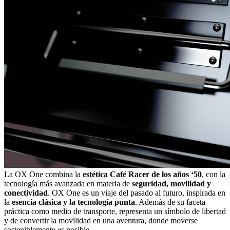
La OX One combina la
estética Café Racer de los años ‘50
, con la
tecnología más avanzada en materia de
seguridad, movilidad y
conectividad
. OX One es un viaje del pasado al futuro, inspirada en
la
esencia clásica y la tecnología punta
. Además de su faceta
práctica como medio de transporte, representa un símbolo de libertad
y de convertir la movilidad en una aventura, donde moverse
sosteniblemente es posible.