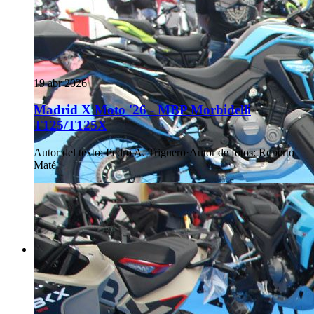
19 abr 2026
Madrid X Moto '26 - MBP Morbidelli
T125/T125X
Autor del texto
:
Pedro A. Triguero
·
Autor de fotos
:
Roberto
Maté