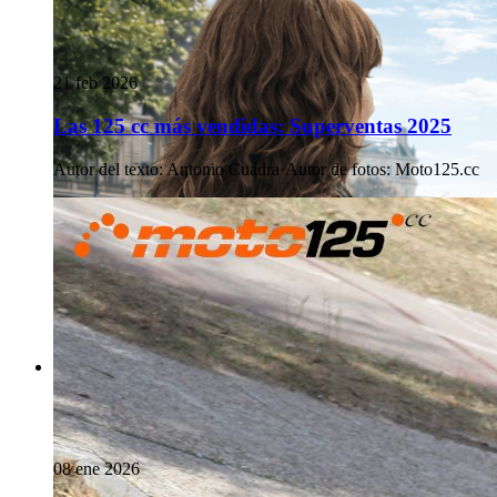
21 feb 2026
Las 125 cc más vendidas: Superventas 2025
Autor del texto
:
Antonio Cuadra
·
Autor de fotos
:
Moto125.cc
08 ene 2026