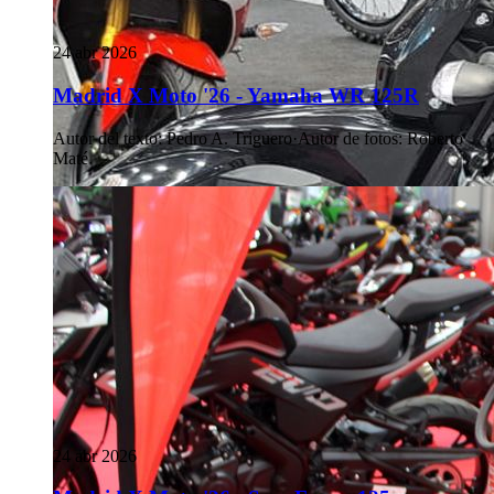
24 abr 2026
Madrid X Moto '26 - Yamaha WR 125R
Autor del texto
:
Pedro A. Triguero
·
Autor de fotos
:
Roberto
Maté
24 abr 2026