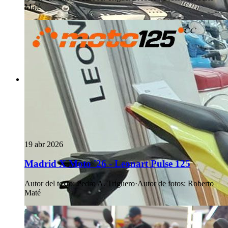
Maté
19 abr 2026
Madrid X Moto '26 - Leonart Pulse 125
Autor del texto
:
Pedro A. Triguero
·
Autor de fotos
:
Roberto
Maté