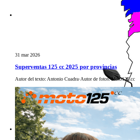
31 mar 2026
Superventas 125 cc 2025 por provincias
Autor del texto
:
Antonio Cuadra
·
Autor de fotos
:
Moto125.cc