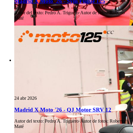
Madrid X Moto '26 - Sym Fugue 125
Autor del texto
:
Pedro A. Triguero
·
Autor de fotos
:
Roberto
Maté
24 abr 2026
Madrid X Moto '26 - QJ Motor SRV 12
Autor del texto
:
Pedro A. Triguero
·
Autor de fotos
:
Roberto
Maté