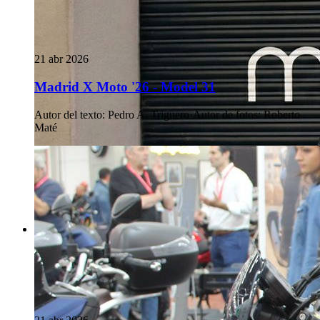
21 abr 2026
Madrid X Moto '26 - Model 31
Autor del texto
:
Pedro A. Triguero
·
Autor de fotos
:
Roberto
Maté