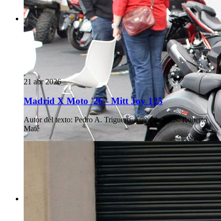
21 abr 2026
Madrid X Moto '26 - Mitt Joy 125
Autor del texto
:
Pedro A. Triguero
·
Autor de fotos
:
Roberto
Maté