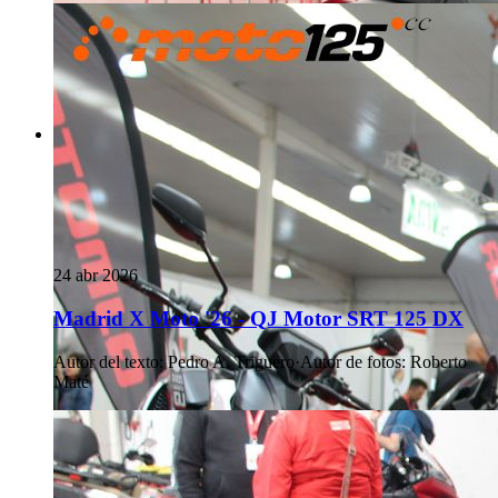
24 abr 2026
Madrid X Moto '26 - QJ Motor SRT 125 DX
Autor del texto
:
Pedro A. Triguero
·
Autor de fotos
:
Roberto
Maté