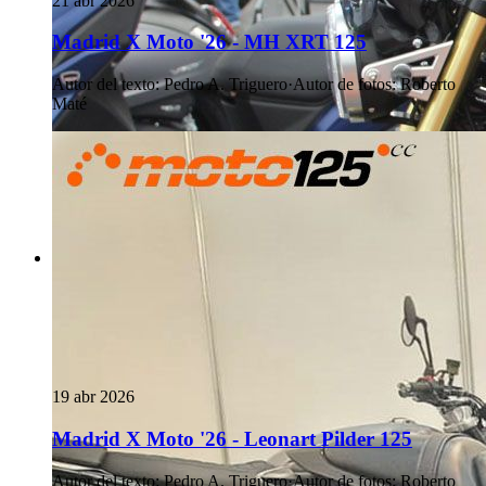
21 abr 2026
Madrid X Moto '26 - MH XRT 125
Autor del texto
:
Pedro A. Triguero
·
Autor de fotos
:
Roberto
Maté
19 abr 2026
Madrid X Moto '26 - Leonart Pilder 125
Autor del texto
:
Pedro A. Triguero
·
Autor de fotos
:
Roberto