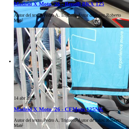
Madrid X Moto '26 - Benelli BKX 125
Autor del texto
:
Pedro A. Triguero
·
Autor de fotos
:
Roberto
Maté
14 abr 2026
Madrid X Moto '26 - CFMoto 125NK
Autor del texto
:
Pedro A. Triguero
·
Autor de fotos
:
Roberto
Maté