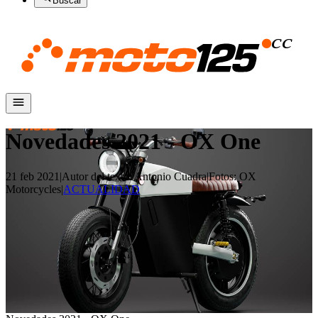
Buscar
Novedades 2021 - OX One
21 feb 2021
|
Autor del texto
:
Antonio Cuadra
|
Fotos
:
OX
Motorcycles
|
ACTUALIDAD