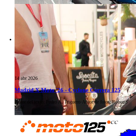
14 abr 2026
Madrid X Moto '26 - Cyclone Carrera 125
Autor del texto
:
Pedro A. Triguero
·
Autor de fotos
:
Roberto
Maté