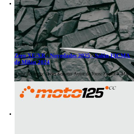
15 nov 2024
Zero XE/XB - Novedades 2025 - Salón EICMA
de Milán 2024
Autor del texto
:
Javier Serrano
·
Autor de fotos
:
Zero/EICMA