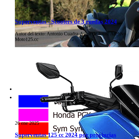
02 feb 2025
Superventas - Scooters de 3 ruedas 2024
Autor del texto
:
Antonio Cuadra
·
Autor de fotos
:
Archivo
Moto125.cc
26 ene 2025
Superventas 125 cc 2024 por provincias