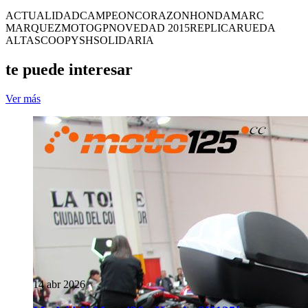
ACTUALIDAD
CAMPEON
CORAZON
HONDA
MARC
MARQUEZ
MOTOGP
NOVEDAD 2015
REPLICA
RUEDA
ALTA
SCOOPY
SH
SOLIDARIA
te puede interesar
Ver más
14 abr 2026