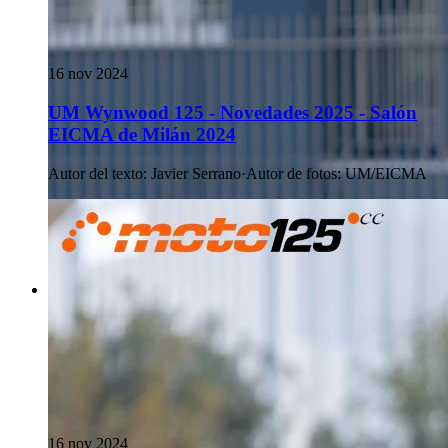
16 nov 2024
UM Wynwood 125 - Novedades 2025 - Salón
EICMA de Milán 2024
Autor del texto
:
Javier Serrano
·
Autor de fotos
:
UM/EICMA
16 nov 2024