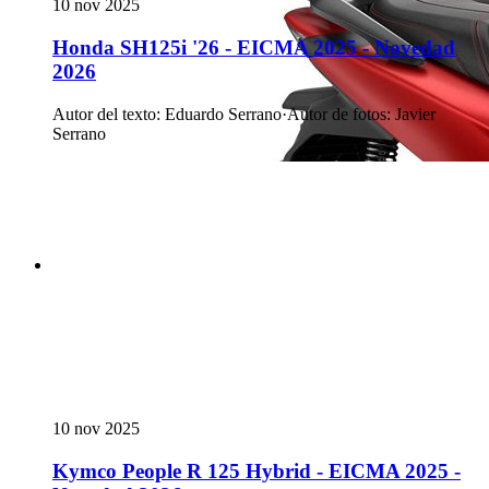
10 nov 2025
Honda SH125i '26 - EICMA 2025 - Novedad
2026
Autor del texto
:
Eduardo Serrano
·
Autor de fotos
:
Javier
Serrano
10 nov 2025
Kymco People R 125 Hybrid - EICMA 2025 -