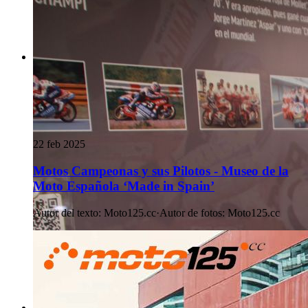
22 feb 2025
Motos Campeonas y sus Pilotos - Museo de la
Moto Española ‘Made in Spain’
Autor del texto
:
Moto125.cc
·
Autor de fotos
:
Moto125.cc