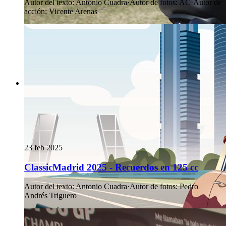
Autor del texto
:
Antonio Cuadra
·
Autor de fotos
:
AC
·
Autor de
acción
:
Vicente Arenas
23 feb 2025
ClassicMadrid 2025 - Recuerdos en 125 cc
Autor del texto
:
Antonio Cuadra
·
Autor de fotos
:
Pedro
Andrés Triguero