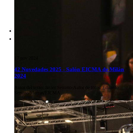
17 nov 2024
42 Novedades 2025 - Salón EICMA de Milán
2024
Autor del texto
:
Javier Serrano
·
Autor de fotos
:
Eduardo
Serrano/Marcas/EICMA