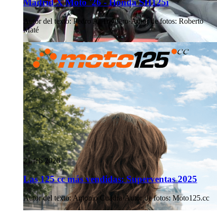
Madrid X Moto '26 - Honda SH125i
Autor del texto
:
Pedro A. Triguero
·
Autor de fotos
:
Roberto
Maté
21 feb 2026
Las 125 cc más vendidas: Superventas 2025
Autor del texto
:
Antonio Cuadra
·
Autor de fotos
:
Moto125.cc