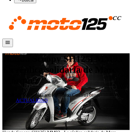
Buscar
Honda Scoopy SH125i MM93 -
La réplica solidaria de Marc
Márquez
08 feb 2015
|
Autor del texto
:
Antonio Cuadra
|
Fotos
:
Honda
|
ACTUALIDAD