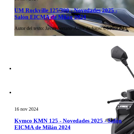
UM Rockville 125/300 - Novedades 2025 -
Salón EICMA de Milán 2024
Autor del texto
:
Javier Serrano
·
Autor de fotos
:
UM/EICMA
16 nov 2024
Kymco KMN 125 - Novedades 2025 - Salón
EICMA de Milán 2024