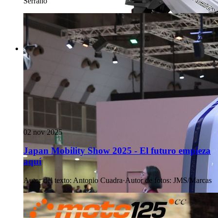
Serrano
02 nov 2025
Japan Mobility Show 2025 - El futuro empieza
aquí
Autor del texto
:
Antonio Cuadra
·
Autor de fotos
:
JMS/Marcas