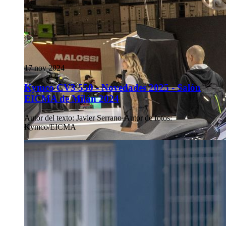
17 nov 2024
Kymco CV3 550 - Novedades 2025 - Salón
EICMA de Milán 2024
Autor del texto
:
Javier Serrano
·
Autor de fotos
:
Kymco/EICMA