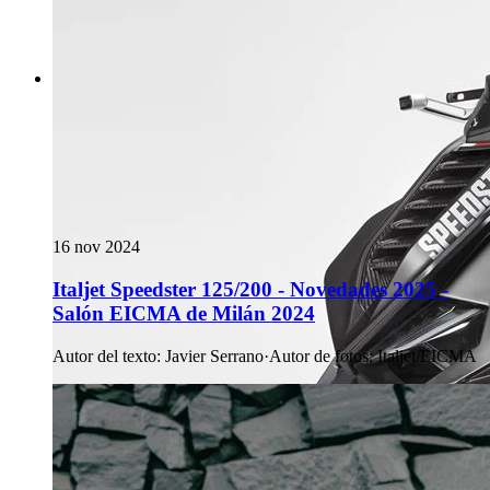
16 nov 2024
Italjet Speedster 125/200 - Novedades 2025 -
Salón EICMA de Milán 2024
Autor del texto
:
Javier Serrano
·
Autor de fotos
:
Italjet/EICMA