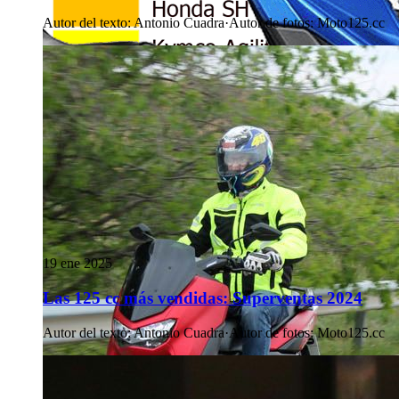
Autor del texto
:
Antonio Cuadra
·
Autor de fotos
:
Moto125.cc
19 ene 2025
Las 125 cc más vendidas: Superventas 2024
Autor del texto
:
Antonio Cuadra
·
Autor de fotos
:
Moto125.cc