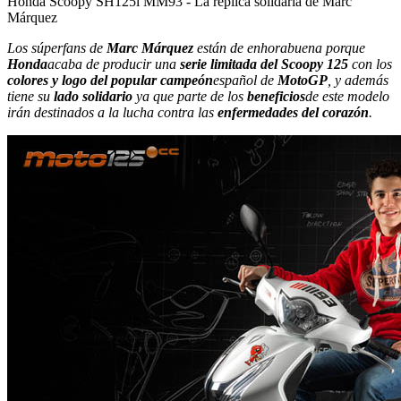
Honda Scoopy SH125i MM93 - La réplica solidaria de Marc
Márquez
Los súperfans de
Marc Márquez
están de enhorabuena porque
Honda
acaba de producir una
serie limitada del Scoopy 125
con los
colores y logo del popular campeón
español de
MotoGP
, y además
tiene su
lado solidario
ya que parte de los
beneficios
de este modelo
irán destinados a la lucha contra las
enfermedades del corazón
.