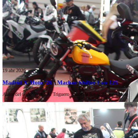
19 abr 2026
Madrid X Moto '26 - Macbor Shifter Evo 125
Autor del texto
:
Pedro A. Triguero
·
Autor de fotos
:
Roberto Maté