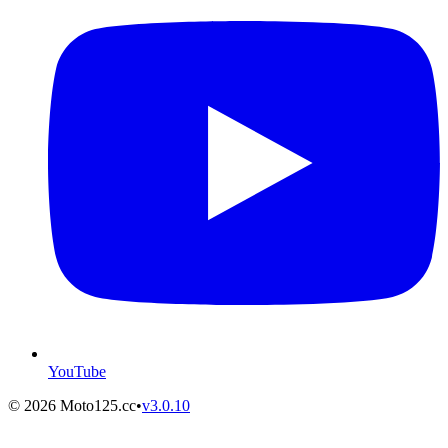
YouTube
©
2026
Moto125.cc
•
v
3.0.10