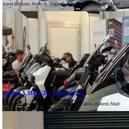
Autor del texto
:
Pedro A. Triguero
·
Autor de fotos
:
Roberto Maté
21 abr 2026
Madrid X Moto '26 - Nerva Exe II
Autor del texto
:
Pedro A. Triguero
·
Autor de fotos
:
Roberto Maté