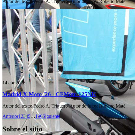
Autor del texto
:
Pedro A. Triguero
·
Autor de fotos
:
Roberto Maté
14 abr 2026
Madrid X Moto '26 - CFMoto 125NK
Autor del texto
:
Pedro A. Triguero
·
Autor de fotos
:
Roberto Maté
Anterior
1
2
3
4
5
…
196
Siguiente
Sobre el sitio