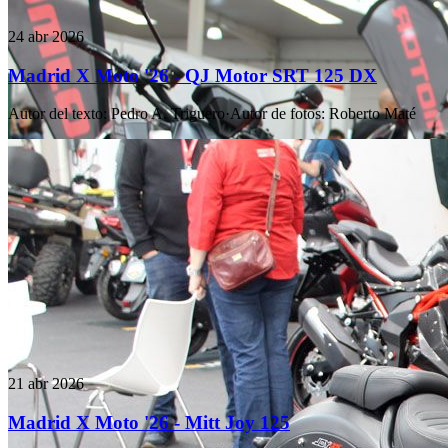
24 abr 2026
Madrid X Moto '26 - QJ Motor SRT 125 DX
Autor del texto
:
Pedro A. Triguero
·
Autor de fotos
:
Roberto Maté
21 abr 2026
Madrid X Moto '26 - Mitt Joy 125