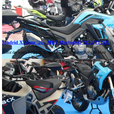
19 abr 2026
Madrid X Moto '26 - MBP Morbidelli T125/T125X
Autor del texto
:
Pedro A. Triguero
·
Autor de fotos
:
Roberto Maté