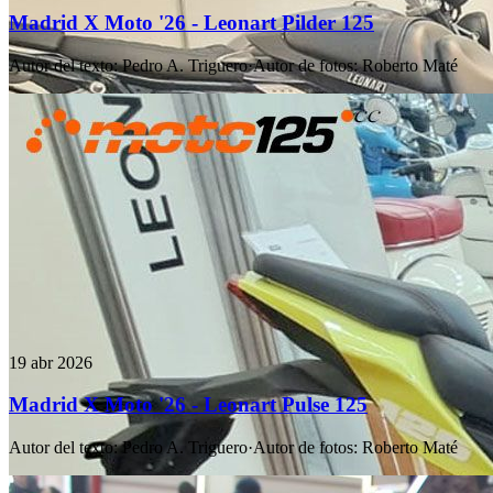
Madrid X Moto '26 - Leonart Pilder 125
Autor del texto
:
Pedro A. Triguero
·
Autor de fotos
:
Roberto Maté
19 abr 2026
Madrid X Moto '26 - Leonart Pulse 125
Autor del texto
:
Pedro A. Triguero
·
Autor de fotos
:
Roberto Maté