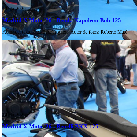
14 abr 2026
Madrid X Moto '26 - Benda Napoleon Bob 125
Autor del texto
:
Pedro A. Triguero
·
Autor de fotos
:
Roberto Maté
14 abr 2026
Madrid X Moto '26 - Benelli BKX 125