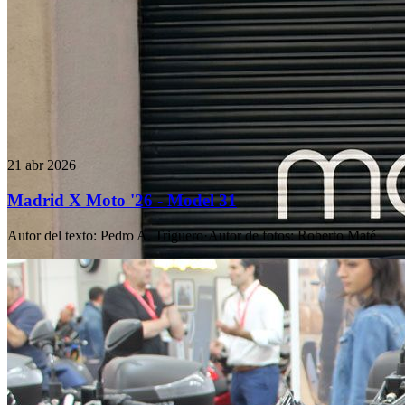
21 abr 2026
Madrid X Moto '26 - Model 31
Autor del texto
:
Pedro A. Triguero
·
Autor de fotos
:
Roberto Maté