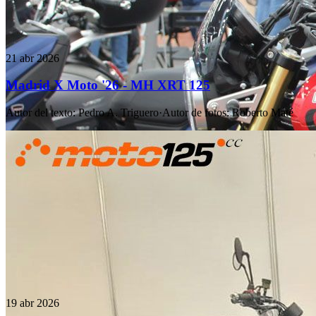
21 abr 2026
Madrid X Moto '26 - MH XRT 125
Autor del texto
:
Pedro A. Triguero
·
Autor de fotos
:
Roberto Maté
19 abr 2026