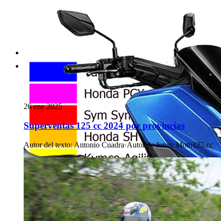
26 ene 2025
Superventas 125 cc 2024 por provincias
Autor del texto
:
Antonio Cuadra
·
Autor de fotos
:
Moto125.cc