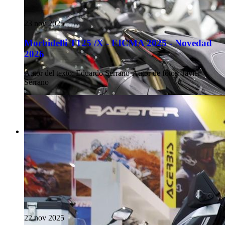
23 nov 2025
Morbidelli T125 /X - EICMA 2025 - Novedad
2026
Autor del texto
:
Eduardo Serrano
·
Autor de fotos
:
Javier
Serrano
22 nov 2025