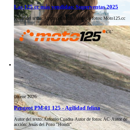
Las 125 cc más vendidas: Superventas 2025
Autor del texto
:
Antonio Cuadra
·
Autor de fotos
:
Moto125.cc
08 ene 2026
Peugeot PM-01 125 - Agilidad felina
Autor del texto
:
Antonio Cuadra
·
Autor de fotos
:
AC
·
Autor de
acción
:
Jesús del Pozo "Hondi"