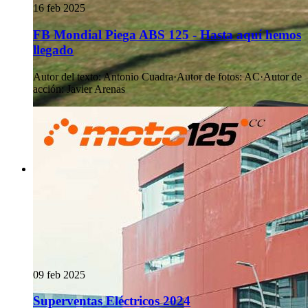
16 feb 2025
FB Mondial Piega ABS 125 - Hasta aquí hemos
llegado
Autor del texto
:
Antonio Cuadra
·
Autor de fotos
:
AC
·
Autor de
acción
:
Javier Arenas
09 feb 2025
Superventas Eléctricos 2024