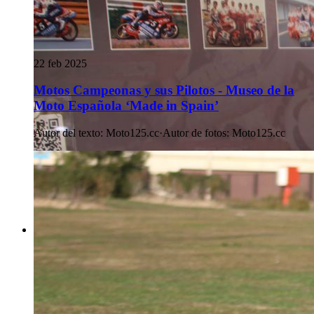
22 feb 2025
Motos Campeonas y sus Pilotos - Museo de la
Moto Española ‘Made in Spain’
Autor del texto
:
Moto125.cc
·
Autor de fotos
:
Moto125.cc