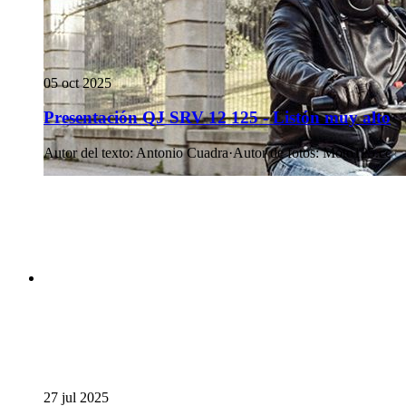
05 oct 2025
Presentación QJ SRV 12 125 - Listón muy alto
Autor del texto
:
Antonio Cuadra
·
Autor de fotos
:
Moto125.cc
27 jul 2025