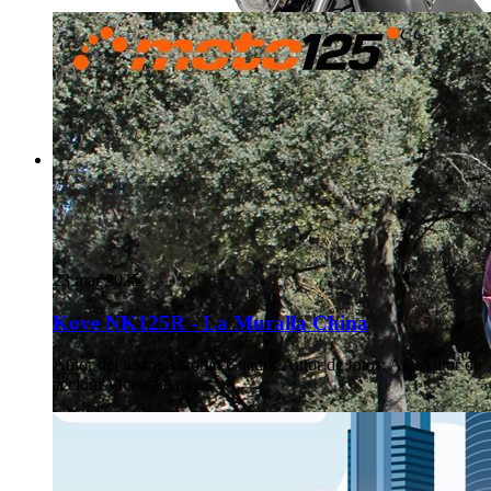
23 mar 2025
Kove NK125R - La Muralla China
Autor del texto
:
Antonio Cuadra
·
Autor de fotos
:
AC
·
Autor de
acción
:
Vicente Arenas