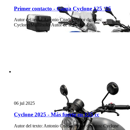
Primer contacto - Gama Cyclone 125 ‘25
Autor del texto
:
Antonio Cuadra
·
Autor de fotos
:
Cyclone/Multimoto
·
Autor de acción
:
A.C.
06 jul 2025
Cyclone 2025 - Más fuerte en 125 cc
Autor del texto
:
Antonio Cuadra
·
Autor de fotos
:
Cyclone