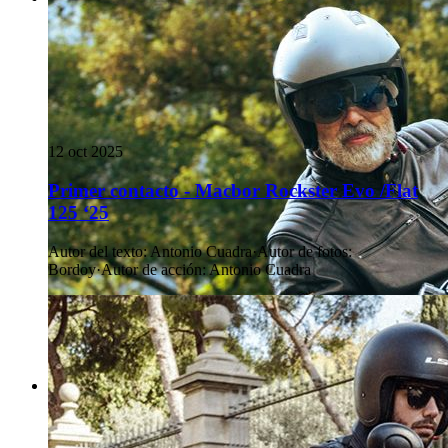
12 oct 2025
Primer contacto - Macbor Rockster Evo /Flat
125 ‘25
Autor del texto
:
Antonio Cuadra
·
Autor de fotos
:
Bordoy
·
Autor de acción
:
Antonio Cuadra