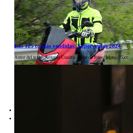
19 ene 2025
Las 125 cc más vendidas: Superventas 2024
Autor del texto
:
Antonio Cuadra
·
Autor de fotos
:
Moto125.cc