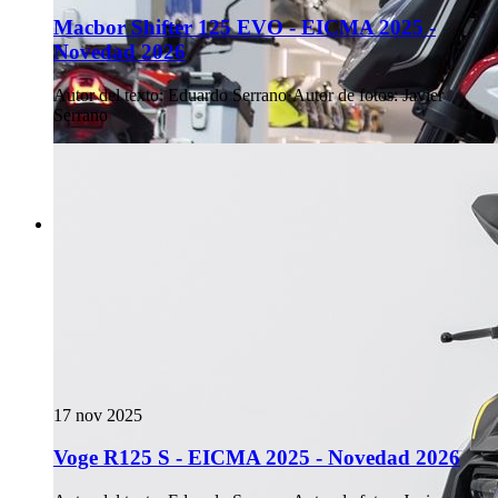
Macbor Shifter 125 EVO - EICMA 2025 -
Novedad 2026
Autor del texto
:
Eduardo Serrano
·
Autor de fotos
:
Javier
Serrano
17 nov 2025
Voge R125 S - EICMA 2025 - Novedad 2026