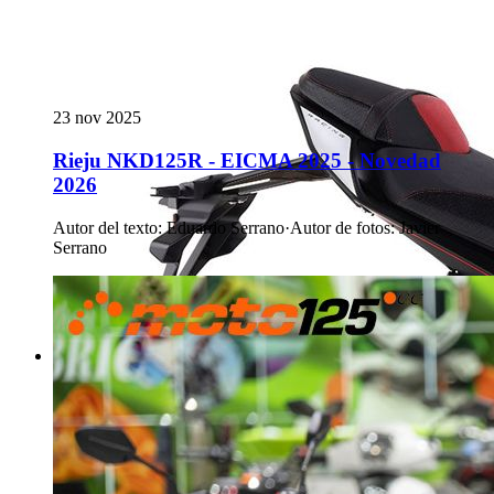
23 nov 2025
Rieju NKD125R - EICMA 2025 - Novedad
2026
Autor del texto
:
Eduardo Serrano
·
Autor de fotos
:
Javier
Serrano