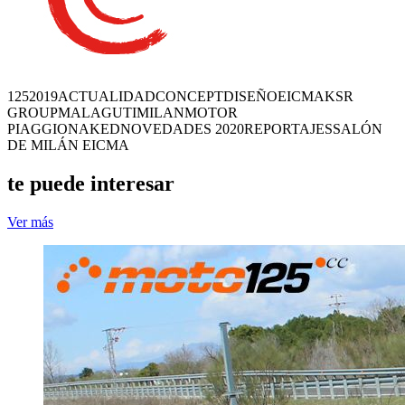
125
2019
ACTUALIDAD
CONCEPT
DISEÑO
EICMA
KSR
GROUP
MALAGUTI
MILAN
MOTOR
PIAGGIO
NAKED
NOVEDADES 2020
REPORTAJES
SALÓN
DE MILÁN EICMA
te puede interesar
Ver más