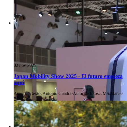
02 nov 2025
Japan Mobility Show 2025 - El futuro empieza
aquí
Autor del texto
:
Antonio Cuadra
·
Autor de fotos
:
JMS/Marcas