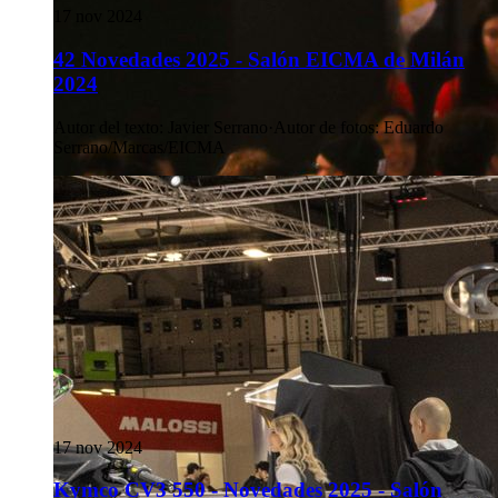
17 nov 2024
42 Novedades 2025 - Salón EICMA de Milán
2024
Autor del texto
:
Javier Serrano
·
Autor de fotos
:
Eduardo
Serrano/Marcas/EICMA
17 nov 2024
Kymco CV3 550 - Novedades 2025 - Salón