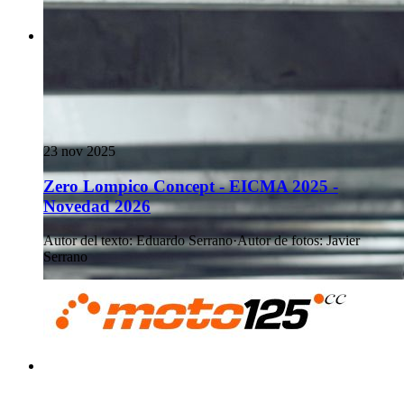
23 nov 2025
Zero Lompico Concept - EICMA 2025 -
Novedad 2026
Autor del texto
:
Eduardo Serrano
·
Autor de fotos
:
Javier
Serrano