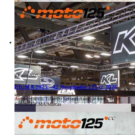
23 nov 2025
EICMA 2025 - 42 Novedades 125 cc 2026
Autor del texto
:
Eduardo Serrano
·
Autor de fotos
:
Javier
Serrano/EICMA/Marcas