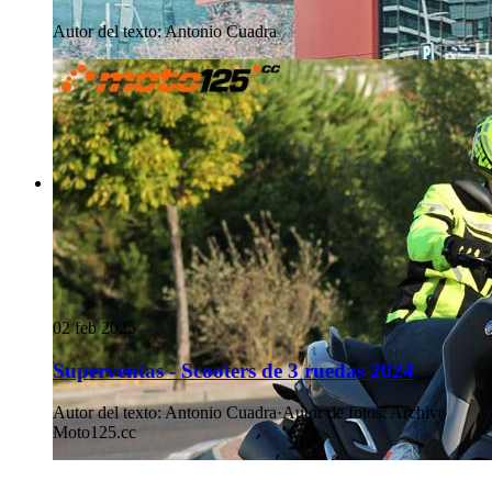
Autor del texto
:
Antonio Cuadra
02 feb 2025
Superventas - Scooters de 3 ruedas 2024
Autor del texto
:
Antonio Cuadra
·
Autor de fotos
:
Archivo
Moto125.cc