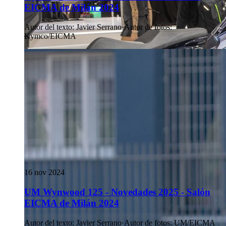
EICMA de Milán 2024
Autor del texto
:
Javier Serrano
·
Autor de fotos
:
Kymco/EICMA
16 nov 2024
UM Wynwood 125 - Novedades 2025 - Salón
EICMA de Milán 2024
Autor del texto
:
Javier Serrano
·
Autor de fotos
:
UM/EICMA