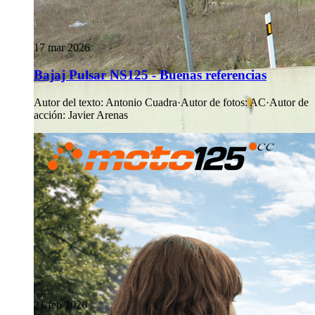
17 mar 2026
Bajaj Pulsar NS125 - Buenas referencias
Autor del texto
:
Antonio Cuadra
·
Autor de fotos
:
AC
·
Autor de
acción
:
Javier Arenas
21 feb 2026