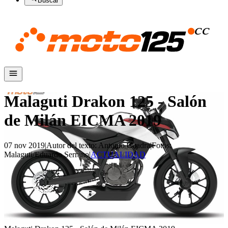
Buscar
Malaguti Drakon 125 - Salón
de Milán EICMA 2019
07 nov 2019
|
Autor del texto
:
Antonio Cuadra
|
Fotos
:
Malaguti/Eduardo Serrano
|
ACTUALIDAD