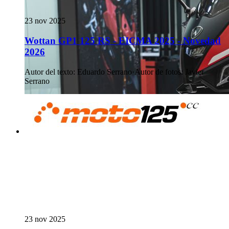
23 nov 2025
Wottan GP1 125 RS - EICMA 2025 - Novedad
2026
Autor del texto
:
Eduardo Serrano
·
Autor de fotos
:
Javier
Serrano
23 nov 2025