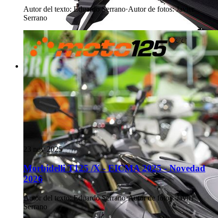
Autor del texto
:
Eduardo Serrano
·
Autor de fotos
:
Javier
Serrano
23 nov 2025
Morbidelli T125 /X - EICMA 2025 - Novedad
2026
Autor del texto
:
Eduardo Serrano
·
Autor de fotos
:
Javier
Serrano