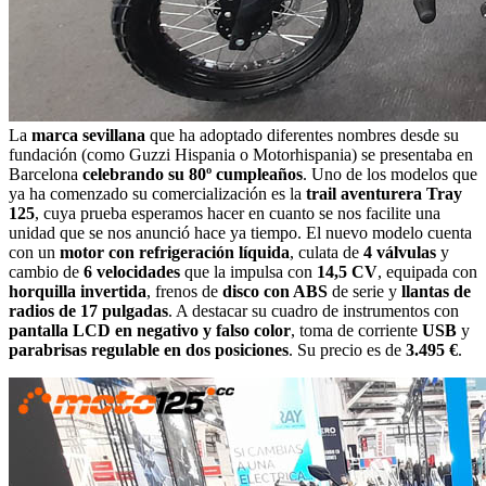
La
marca sevillana
que ha adoptado diferentes nombres desde su
fundación (como Guzzi Hispania o Motorhispania) se presentaba en
Barcelona
celebrando su 80º cumpleaños
. Uno de los modelos que
ya ha comenzado su comercialización es la
trail aventurera Tray
125
, cuya prueba esperamos hacer en cuanto se nos facilite una
unidad que se nos anunció hace ya tiempo. El nuevo modelo cuenta
con un
motor con refrigeración líquida
, culata de
4 válvulas
y
cambio de
6 velocidades
que la impulsa con
14,5 CV
, equipada con
horquilla invertida
, frenos de
disco con ABS
de serie y
llantas de
radios de 17 pulgadas
. A destacar su cuadro de instrumentos con
pantalla LCD en negativo y falso color
, toma de corriente
USB
y
parabrisas regulable en dos posiciones
. Su precio es de
3.495 €
.