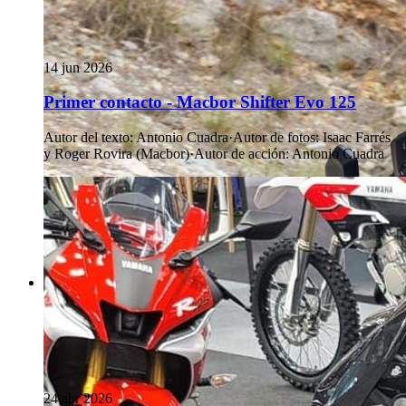
14 jun 2026
Primer contacto - Macbor Shifter Evo 125
Autor del texto
:
Antonio Cuadra
·
Autor de fotos
:
Isaac Farrés
y Roger Rovira (Macbor)
·
Autor de acción
:
Antonio Cuadra
24 abr 2026