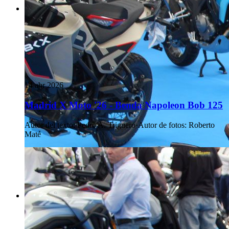
14 abr 2026
Madrid X Moto '26 - Benda Napoleon Bob 125
Autor del texto
:
Pedro A. Triguero
·
Autor de fotos
:
Roberto
Maté