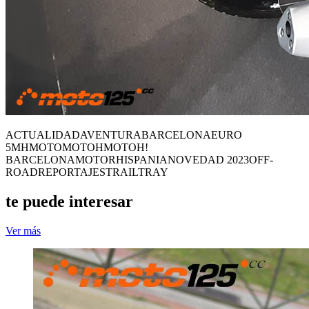
ACTUALIDAD
AVENTURA
BARCELONA
EURO
5
MH
MOTO
MOTOH
MOTOH!
BARCELONA
MOTORHISPANIA
NOVEDAD 2023
OFF-
ROAD
REPORTAJES
TRAIL
TRAY
te puede interesar
Ver más