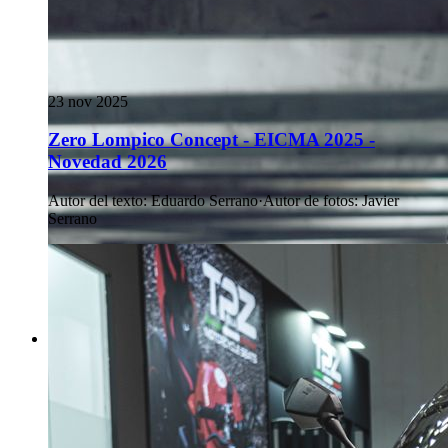
23 nov 2025
Zero Lompico Concept - EICMA 2025 -
Novedad 2026
Autor del texto
:
Eduardo Serrano
·
Autor de fotos
:
Javier
Serrano