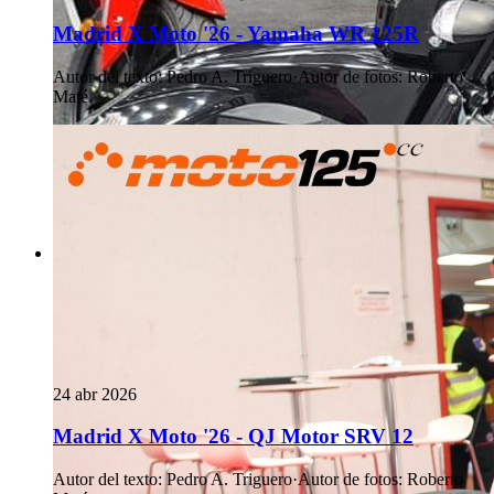
Madrid X Moto '26 - Yamaha WR 125R
Autor del texto
:
Pedro A. Triguero
·
Autor de fotos
:
Roberto
Maté
24 abr 2026
Madrid X Moto '26 - QJ Motor SRV 12
Autor del texto
:
Pedro A. Triguero
·
Autor de fotos
:
Roberto