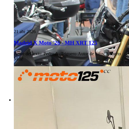
21 abr 2026
Madrid X Moto '26 - MH XRT 125
Autor del texto
:
Pedro A. Triguero
·
Autor de fotos
:
Roberto
Maté