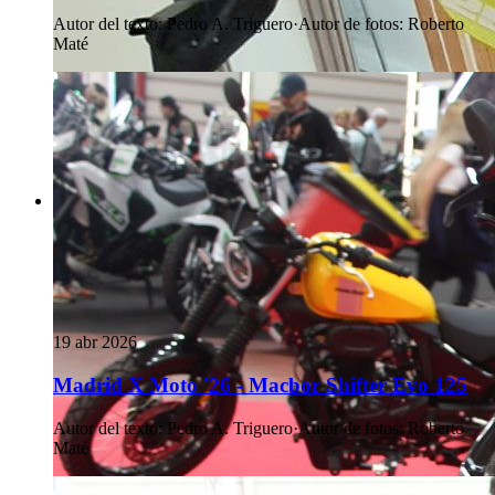
Autor del texto
:
Pedro A. Triguero
·
Autor de fotos
:
Roberto
Maté
19 abr 2026
Madrid X Moto '26 - Macbor Shifter Evo 125
Autor del texto
:
Pedro A. Triguero
·
Autor de fotos
:
Roberto
Maté