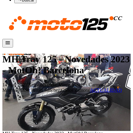
Buscar
MH Tray 125 - Novedades 2023
- MotOh! Barcelona
14 may 2023
|
Autor del texto
:
Mireia Sánchez/Carmen
Moreno
|
Fotos
:
Ferrán Sánchez/Carlos Zamora
|
ACTUALIDAD