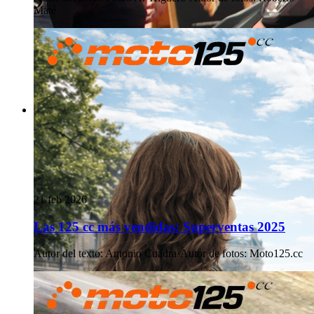
Maté
21 feb 2026
Las 125 cc más vendidas: Superventas 2025
Autor del texto
:
Antonio Cuadra
·
Autor de fotos
:
Moto125.cc