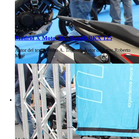
14 abr 2026
Madrid X Moto '26 - Benelli BKX 125
Autor del texto
:
Pedro A. Triguero
·
Autor de fotos
:
Roberto
Maté