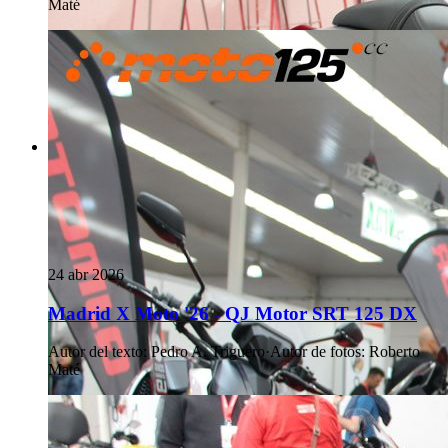
Maté
24 abr 2026
Madrid X Moto '26 - QJ Motor SRT 125 DX
Autor del texto
:
Pedro A. Triguero
·
Autor de fotos
:
Roberto
Maté