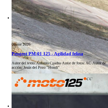
08 ene 2026
Peugeot PM-01 125 - Agilidad felina
Autor del texto
:
Antonio Cuadra
·
Autor de fotos
:
AC
·
Autor de
acción
:
Jesús del Pozo "Hondi"