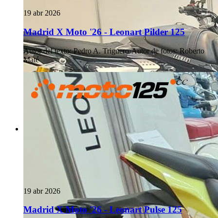
19 abr 2026
Madrid X Moto '26 - Leonart Pilder 125
Autor del texto
:
Pedro A. Triguero
·
Autor de fotos
:
Roberto
Maté
19 abr 2026
Madrid X Moto '26 - Leonart Pulse 125