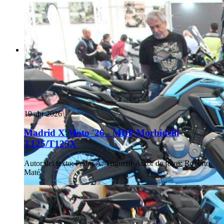
19 abr 2026
Madrid X Moto '26 - MBP Morbidelli
T125/T125X
Autor del texto
:
Pedro A. Triguero
·
Autor de fotos
:
Roberto
Maté