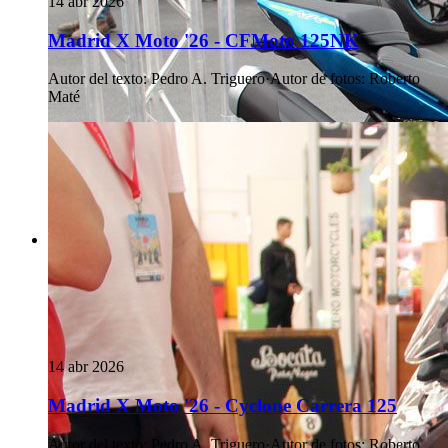
14 abr 2026
Madrid X Moto '26 - CFMoto 125NK
Autor del texto
:
Pedro A. Triguero
·
Autor de fotos
:
Roberto
Maté
14 abr 2026
Madrid X Moto '26 - Cyclone Carrera 125
Autor del texto
:
Pedro A. Triguero
·
Autor de fotos
:
Roberto