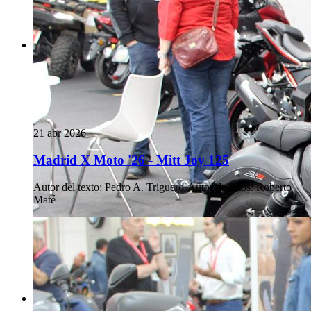
21 abr 2026
Madrid X Moto '26 - Mitt Joy 125
Autor del texto
:
Pedro A. Triguero
·
Autor de fotos
:
Roberto
Maté