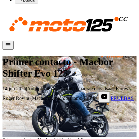
Buscar
Primer contacto - Macbor
Shifter Evo 125
14 jun 2026
|
Autor del texto
:
Antonio Cuadra
|
Fotos
:
Isaac Farrés y
Roger Rovira (Macbor)
|
Acción
:
Antonio Cuadra
|
|
PRUEBAS