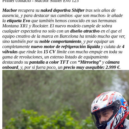
Primer contacto - Macbor Shifter Evo 125
Macbor
recupera su
naked deportiva Shifter
tras seis años de
ausencia, y para destacar sus cambios -que son muchos- le añade
la
etiqueta Evo
que también hemos conocido en sus hermanas
Montana XR1 y Rockster. El nuevo modelo cumple de sobra
cualquier expectativa no solo con un
diseño atractivo
en el que el
equipo creativo de la marca en Barcelona ha tenido mucho que ver,
sino también por su
noble comportamiento
, y por equipar un
completamente
nuevo motor de refrigeración líquida
y culata de
4
válvulas
que rinde los
15 CV
límite con mucho empuje en toda su
gama de revoluciones, un extenso listado de equipamiento
destacando su
pantalla a color TFT
con
“Mirroring”
y
cámara
onboard
, y, por si fuera poco, un
precio muy asequible: 2.999 €
.