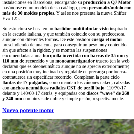
instalaciones en Barcelona, encargando su
producción a QJ Motor
basándose en un modelo de su catálogo, pero
personalizándolo con
más de 30 moldes propios
. Y así se nos presenta la nueva Shifter
Evo 125.
Su estructura se basa en un
bastidor multitubular visto
inspirado
en la escuela italiana, y que también coincide con su predecesora,
aunque con diferentes formas. De este bastidor
cuelga el motor
prescindiendo de una cuna para conseguir un peso muy contenido
sin que afecte a la rigidez, y se montan las suspensiones
encomendadas a una
horquilla invertida con barras de 35 mm y
110 mm de recorrido
y un
monoamortiguador
trasero (en la web
declaran que es oleoneumático aunque no se aprecia exteriormente)
en una posición muy inclinada y regulable en precarga por tuerca-
contratuerca sin especificar recorrido. Completan la parte ciclo
llantas de 17 pulgadas
, como mandan los cánones naked, calzadas
con
anchos neumáticos radiales CST de perfil bajo
: 110/70-17
delante y 140/60-17 detrás, y equipadas con
discos “wave” de 260
y 240 mm
con pinzas de doble y simple pistón, respectivamente.
Nuevo potente motor