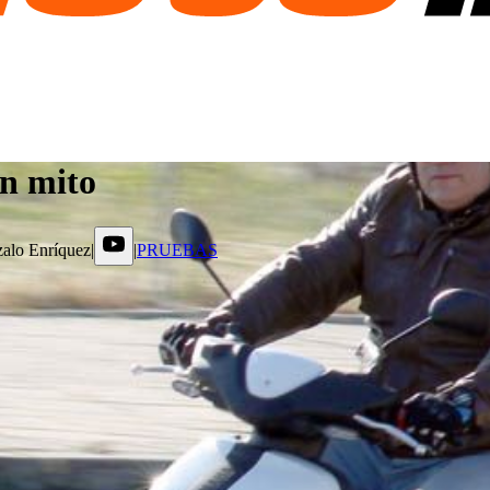
n mito
alo Enríquez
|
|
PRUEBAS