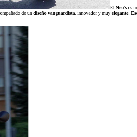
El
Neo’s
es u
, acompañado de un
diseño vanguardista
, innovador y muy
elegante
.
Es