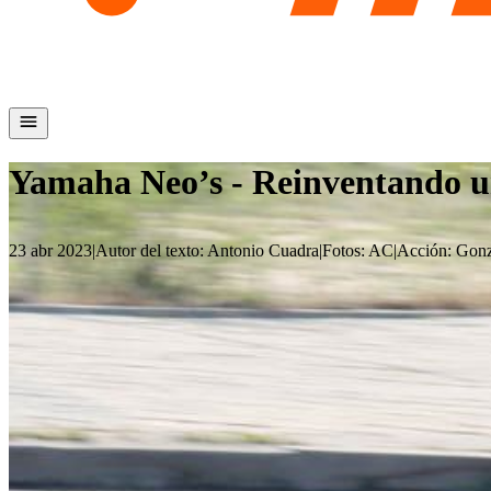
Yamaha Neo’s - Reinventando u
23 abr 2023
|
Autor del texto
:
Antonio Cuadra
|
Fotos
:
AC
|
Acción
:
Gonz