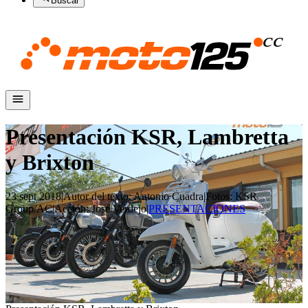
Buscar
Presentación KSR, Lambretta
y Brixton
23 sept 2018
|
Autor del texto
:
Antonio Cuadra
|
Fotos
:
KSR
Group/AC
|
Acción
:
José Verdejo
|
PRESENTACIONES