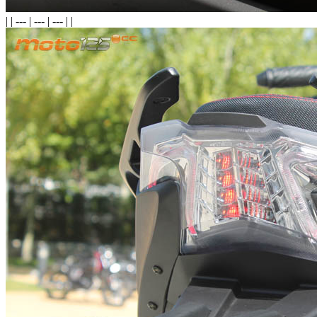
| | --- | --- | --- | |