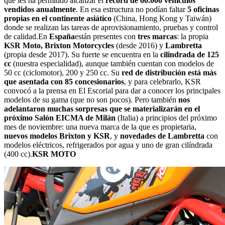
que les ha permitido alcanzar el
récord de 60.000 vehículos
vendidos anualmente
. En esa estructura no podían faltar
5 oficinas
propias en el continente asiático
(China, Hong Kong y Taiwán)
donde se realizan las tareas de aprovisionamiento, pruebas y control
de calidad.En
España
están presentes con
tres marcas
: la propia
KSR Moto, Brixton Motorcycles
(desde 2016) y
Lambretta
(propia desde 2017). Su fuerte se encuentra en la
cilindrada de 125
cc
(nuestra especialidad), aunque también cuentan con modelos de
50 cc (ciclomotor), 200 y 250 cc. Su
red de distribución está más
que asentada con 85 concesionarios
, y para celebrarlo, KSR
convocó a la prensa en El Escorial para dar a conocer los principales
modelos de su gama (que no son pocos). Pero también
nos
adelantaron muchas sorpresas que se materializarán en el
próximo Salón EICMA de Milán
(Italia) a principios del próximo
mes de noviembre: una nueva marca de la que es propietaria,
nuevos modelos Brixton y KSR
, y
novedades de Lambretta
con
modelos eléctricos, refrigerados por agua y uno de gran cilíndrada
(400 cc).
KSR MOTO