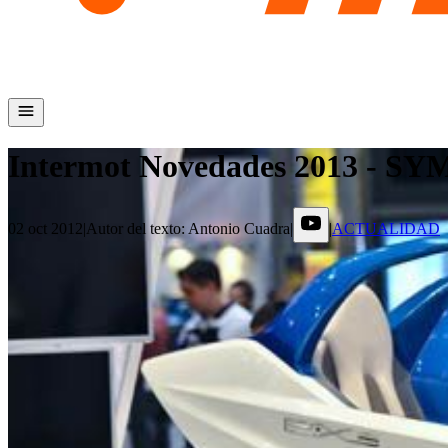
Intermot Novedades 2013 - SY
02 oct 2012
|
Autor del texto
:
Antonio Cuadra
|
|
ACTUALIDAD