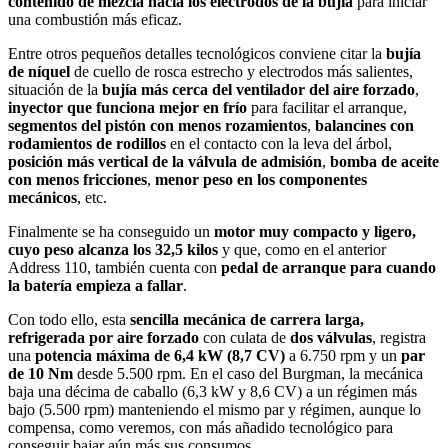
contenido de mezcla hacia los electrodos de la bujía
para iniciar
una combustión más eficaz.
Entre otros pequeños detalles tecnológicos conviene citar la
bujía
de níquel
de cuello de rosca estrecho y electrodos más salientes,
situación de la
bujía más cerca del ventilador del aire forzado
,
inyector que funciona mejor en frío
para facilitar el arranque,
segmentos del pistón con menos rozamientos
,
balancines con
rodamientos de rodillos
en el contacto con la leva del árbol,
posición más vertical de la válvula de admisión
,
bomba de aceite
con menos fricciones
,
menor peso en los componentes
mecánicos
, etc.
Finalmente se ha conseguido un
motor muy compacto y ligero,
cuyo peso alcanza los 32,5 kilos
y que, como en el anterior
Address 110, también cuenta con
pedal de arranque para cuando
la batería empieza a fallar
.
Con todo ello, esta
sencilla mecánica de carrera larga,
refrigerada por aire forzado
con culata de
dos válvulas
, registra
una
potencia máxima de 6,4 kW (8,7 CV)
a 6.750 rpm y un
par
de 10 Nm
desde 5.500 rpm. En el caso del Burgman, la mecánica
baja una décima de caballo (6,3 kW y 8,6 CV) a un régimen más
bajo (5.500 rpm) manteniendo el mismo par y régimen, aunque lo
compensa, como veremos, con más añadido tecnológico para
conseguir bajar aún más sus consumos.