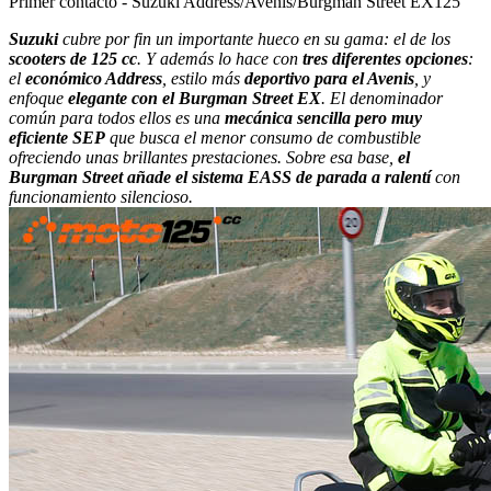
Primer contacto - Suzuki Address/Avenis/Burgman Street EX125
Suzuki
cubre por fin un importante hueco en su gama: el de los
scooters de 125 cc
. Y además lo hace con
tres diferentes opciones
:
el
económico Address
, estilo más
deportivo para el Avenis
, y
enfoque
elegante con el Burgman Street EX
. El denominador
común para todos ellos es una
mecánica sencilla pero muy
eficiente SEP
que busca el menor consumo de combustible
ofreciendo unas brillantes prestaciones. Sobre esa base,
el
Burgman Street añade el sistema EASS de parada a ralentí
con
funcionamiento silencioso.