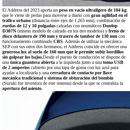
El Address del 2023 aporta un
peso en vacío ultraligero de 104 kg
que le viene de perlas para moverse a diario con
gran agilidad en el
tráfico urbano
(distancia entre ejes de 1.265 mm), combinación de
ruedas de 12 y 10 pulgadas
calzadas con neumáticos
Dunlop
D307N
(mismo modelo de calzado en los tres modelos) y
freno de
disco delantero de 190 mm y trasero de tambor de 130 mm
con
funcionamiento combinado
CBS
. Además de utilizar la mecánica
SEP con sus otros dos hermanos, el Address coincide en ofrecer una
generosa luz al suelo de 160 mm que le permite subir bordillos
sin golpear los bajos
.Desde el puesto de conducción se dispone de
una
única guantera abierta
a la izquierda junto a una
toma USB
de 2 amperios
cubierto por una tapa de goma con luz azul para
ayudar a localizarla y una
cerradura de contacto por llave
mecánica tradicional y sistema de obturación del bombín
(Suzuki fue inventora de este sistema) desde la que se centraliza la
apertura del asiento
.