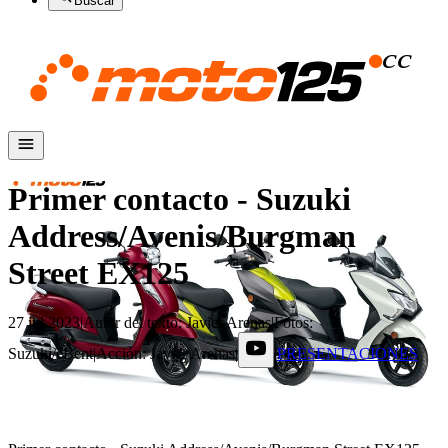
Buscar
Primer contacto - Suzuki
Address/Avenis/Burgman
Street EX125
27 jul 2023
|
Autor del texto
:
Javier Arenas
|
Fotos
:
Suzuki/eBent
|
Acción
:
Javier Arenas
|
|
PRESENTACIONES