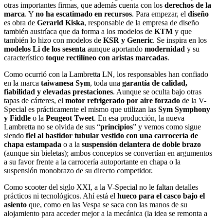
otras importantes firmas, que además cuenta con los
derechos de la
marca
. Y
no ha escatimado en recursos
. Para empezar, el
diseño
es obra de
Gerarld Kiska
, responsable de la empresa de diseño
también austríaca que da forma a los modelos de
KTM
y que
también lo hizo con modelos de
KSR y Generic
. Se inspira en los
modelos Li de los sesenta
aunque aportando
modernidad
y su
característico
toque rectilíneo con aristas marcadas
.
Como ocurrió con la Lambretta LN, los responsables han confiado
en la marca
taiwanesa Sym
, toda una
garantía de calidad,
fiabilidad y elevadas prestaciones
. Aunque se oculta bajo otras
tapas de cárteres, el
motor refrigerado por aire forzado
de la V-
Special es prácticamente el mismo que utilizan las
Sym Symphony
y Fiddle
o la
Peugeot Tweet
. En esa producción, la nueva
Lambretta no se olvida de sus “
principios
” y vemos como sigue
siendo
fiel al bastidor tubular vestido con una carrocería de
chapa estampada
o a la
suspensión delantera de doble brazo
(aunque sin bieletas); ambos conceptos se convertían en argumentos
a su favor frente a la carrocería autoportante en chapa o la
suspensión monobrazo de su directo competidor.
Como scooter del siglo XXI, a la V-Special no le faltan detalles
prácticos ni tecnológicos. Ahí está el
hueco para el casco bajo el
asiento
que, como en las Vespa se saca con las manos de su
alojamiento para acceder mejor a la mecánica (la idea se remonta a