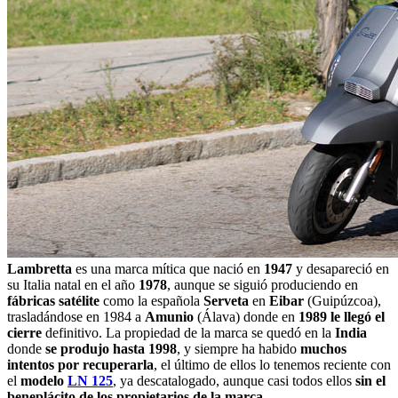
Lambretta
es una marca mítica que nació en
1947
y desapareció en
su Italia natal en el año
1978
, aunque se siguió produciendo en
fábricas satélite
como la española
Serveta
en
Eibar
(Guipúzcoa),
trasladándose en 1984 a
Amunio
(Álava) donde en
1989 le llegó el
cierre
definitivo. La propiedad de la marca se quedó en la
India
donde
se produjo hasta 1998
, y siempre ha habido
muchos
intentos por recuperarla
, el último de ellos lo tenemos reciente con
el
modelo
LN 125
, ya descatalogado, aunque casi todos ellos
sin el
beneplácito de los propietarios de la marca
.