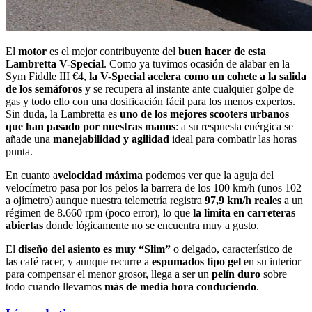
El
motor
es el mejor contribuyente del
buen hacer de esta
Lambretta V-Special
. Como ya tuvimos ocasión de alabar en la
Sym Fiddle III €4,
la V-Special acelera como un cohete a la salida
de los semáforos
y se recupera al instante ante cualquier golpe de
gas y todo ello con una dosificación fácil para los menos expertos.
Sin duda, la Lambretta es
uno de los mejores scooters urbanos
que han pasado por nuestras manos
: a su respuesta enérgica se
añade una
manejabilidad y agilidad
ideal para combatir las horas
punta.
En cuanto a
velocidad máxima
podemos ver que la aguja del
velocímetro pasa por los pelos la barrera de los 100 km/h (unos 102
a ojímetro) aunque nuestra telemetría registra
97,9 km/h reales
a un
régimen de 8.660 rpm (poco error), lo que
la limita en carreteras
abiertas
donde lógicamente no se encuentra muy a gusto.
El
diseño del asiento es muy “Slim”
o delgado, característico de
las café racer, y aunque recurre a
espumados tipo gel
en su interior
para compensar el menor grosor, llega a ser un
pelín duro
sobre
todo cuando llevamos
más de media hora conduciendo
.