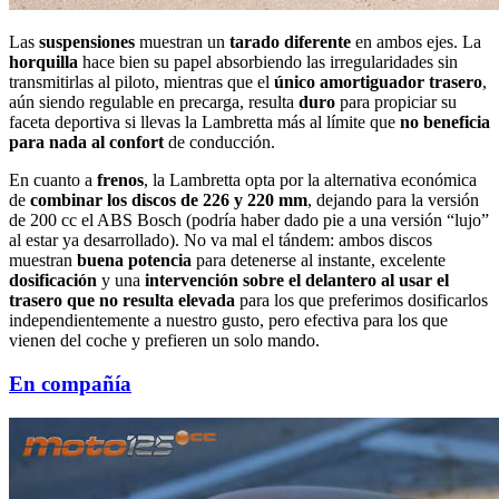
Las
suspensiones
muestran un
tarado diferente
en ambos ejes. La
horquilla
hace bien su papel absorbiendo las irregularidades sin
transmitirlas al piloto, mientras que el
único amortiguador trasero
,
aún siendo regulable en precarga, resulta
duro
para propiciar su
faceta deportiva si llevas la Lambretta más al límite que
no beneficia
para nada al confort
de conducción.
En cuanto a
frenos
, la Lambretta opta por la alternativa económica
de
combinar los discos de 226 y 220 mm
, dejando para la versión
de 200 cc el ABS Bosch (podría haber dado pie a una versión “lujo”
al estar ya desarrollado). No va mal el tándem: ambos discos
muestran
buena potencia
para detenerse al instante, excelente
dosificación
y una
intervención sobre el delantero al usar el
trasero que no resulta elevada
para los que preferimos dosificarlos
independientemente a nuestro gusto, pero efectiva para los que
vienen del coche y prefieren un solo mando.
En compañía