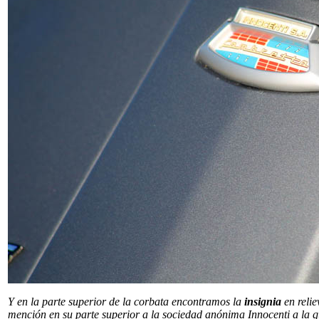
Y en la parte superior de la corbata encontramos la
insignia
en relie
mención en su parte superior a la sociedad anónima Innocenti a la q