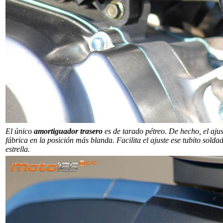
El único
amortiguador trasero
es de tarado pétreo. De hecho, el aju
fábrica en la posición más blanda. Facilita el ajuste ese tubito so
estrella.