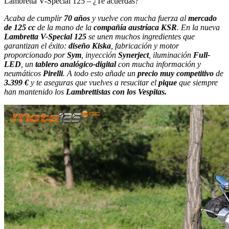
Lambretta V-Special 125 – ¿Te acuerdas?
Acaba de cumplir
70 años
y vuelve con mucha fuerza al
mercado
de 125 cc
de la mano de la
compañía austríaca KSR
. En la nueva
Lambretta V-Special 125
se unen muchos ingredientes que
garantizan el éxito:
diseño Kiska
, fabricación y motor
proporcionado por
Sym
, inyección
Synerject
, iluminación
Full-
LED
, un
tablero analógico-digital
con mucha información y
neumáticos
Pirelli
. A todo esto añade un
precio muy competitivo
de
3.399 €
y te aseguras que vuelves a resucitar el
pique
que siempre
han mantenido los
Lambrettistas con los Vespitas.