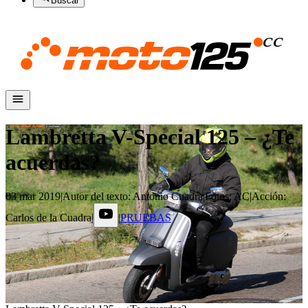
Buscar
Lambretta V-Special 125 – ¿Te
acuerdas?
03 mar 2019
|
Autor del texto
:
Antonio Cuadra
|
Fotos
:
AC
|
Acción
:
Carlos de la Cuadra
|
|
PRUEBAS