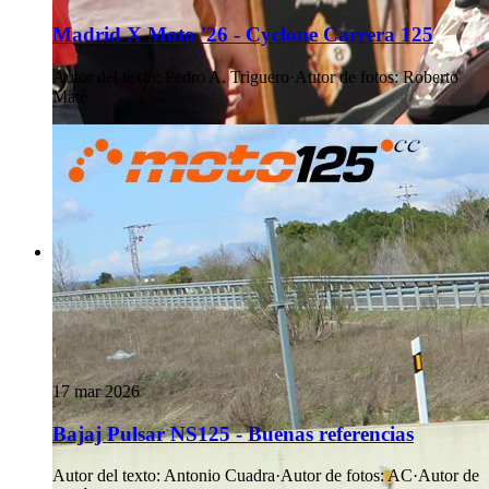
Madrid X Moto '26 - Cyclone Carrera 125
Autor del texto
:
Pedro A. Triguero
·
Autor de fotos
:
Roberto
Maté
17 mar 2026
Bajaj Pulsar NS125 - Buenas referencias
Autor del texto
:
Antonio Cuadra
·
Autor de fotos
:
AC
·
Autor de