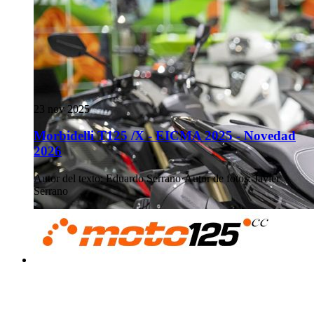
23 nov 2025
Morbidelli T125 /X - EICMA 2025 - Novedad
2026
Autor del texto
:
Eduardo Serrano
·
Autor de fotos
:
Javier
Serrano