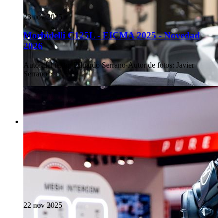
23 nov 2025
Morbidelli C125L - EICMA 2025 - Novedad
2026
Autor del texto
:
Eduardo Serrano
·
Autor de fotos
:
Javier
Serrano
22 nov 2025