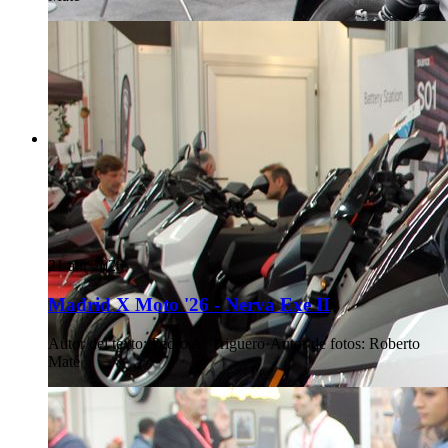
21 abr 2026
Madrid X Moto '26 - Nerva Exe II
Autor del texto
:
Pedro A. Triguero
·
Autor de fotos
:
Roberto
Maté