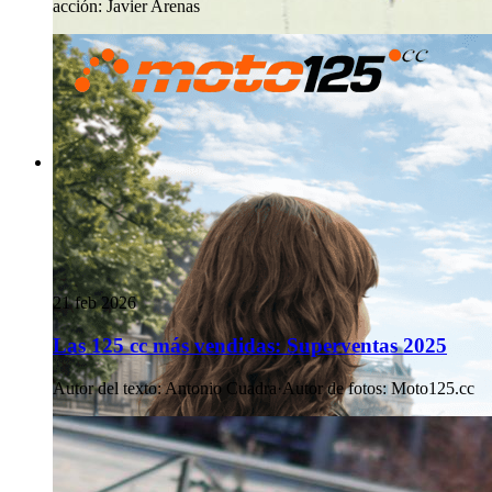
acción
:
Javier Arenas
21 feb 2026
Las 125 cc más vendidas: Superventas 2025
Autor del texto
:
Antonio Cuadra
·
Autor de fotos
:
Moto125.cc