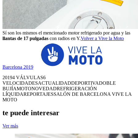
Sí son los mismos el mencionado motor refrigerado por agua y las
llantas de 17 pulgadas
con radios en Y.
Volver a Vive la Moto
Barcelona 2019
2019
4 VÁLVULAS
6
VELOCIDADES
ACTUALIDAD
DEPORTIVA
DOBLE
BUJÍA
MOTO
NOVEDAD
REFRIGERACIÓN
LÍQUIDA
REPORTAJES
SALÓN DE BARCELONA VIVE LA
MOTO
te puede interesar
Ver más