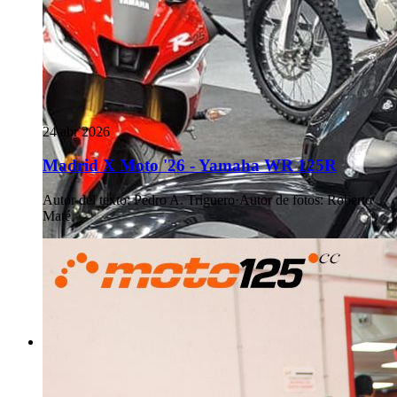
24 abr 2026
Madrid X Moto '26 - Yamaha WR 125R
Autor del texto
:
Pedro A. Triguero
·
Autor de fotos
:
Roberto
Maté