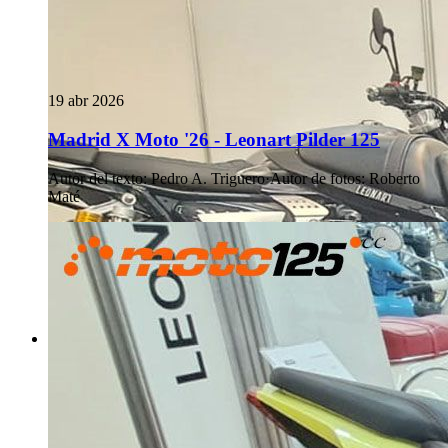
19 abr 2026
Madrid X Moto '26 - Leonart Pilder 125
Autor del texto
:
Pedro A. Triguero
·
Autor de fotos
:
Roberto
Maté