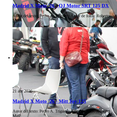
Madrid X Moto '26 - QJ Motor SRT 125 DX
Autor del texto
:
Pedro A. Triguero
·
Autor de fotos
:
Roberto
Maté
21 abr 2026
Madrid X Moto '26 - Mitt Joy 125
Autor del texto
:
Pedro A. Triguero
·
Autor de fotos
:
Roberto
Maté