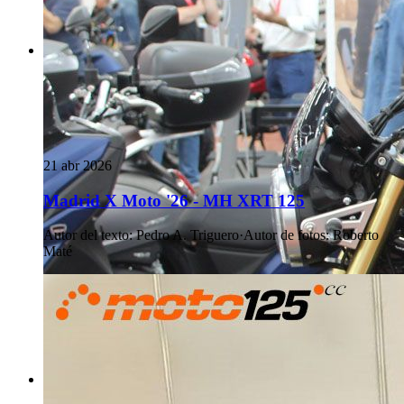
21 abr 2026
Madrid X Moto '26 - MH XRT 125
Autor del texto
:
Pedro A. Triguero
·
Autor de fotos
:
Roberto
Maté