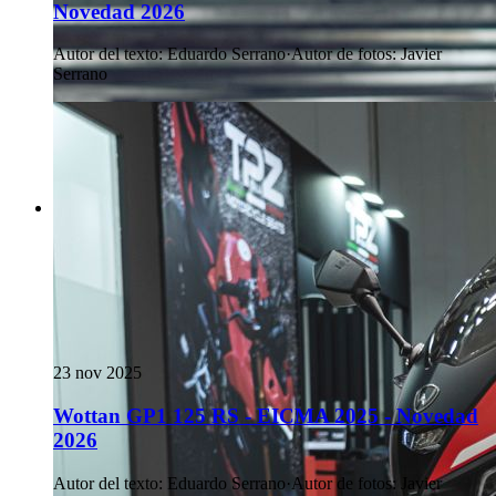
Novedad 2026
Autor del texto
:
Eduardo Serrano
·
Autor de fotos
:
Javier
Serrano
23 nov 2025
Wottan GP1 125 RS - EICMA 2025 - Novedad
2026
Autor del texto
:
Eduardo Serrano
·
Autor de fotos
:
Javier