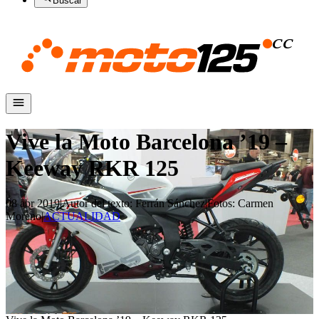
Buscar
Vive la Moto Barcelona ’19 –
Keeway RKR 125
08 abr 2019
|
Autor del texto
:
Ferrán Sánchez
|
Fotos
:
Carmen
Moreno
|
ACTUALIDAD