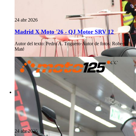
24 abr 2026
Madrid X Moto '26 - QJ Motor SRV 12
Autor del texto
:
Pedro A. Triguero
·
Autor de fotos
:
Roberto
Maté
24 abr 2026