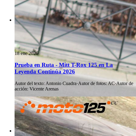
18 ene 2026
Prueba en Ruta - Mitt T-Rox 125 en La
Leyenda Continúa 2026
Autor del texto
:
Antonio Cuadra
·
Autor de fotos
:
AC
·
Autor de
acción
:
Vicente Arenas