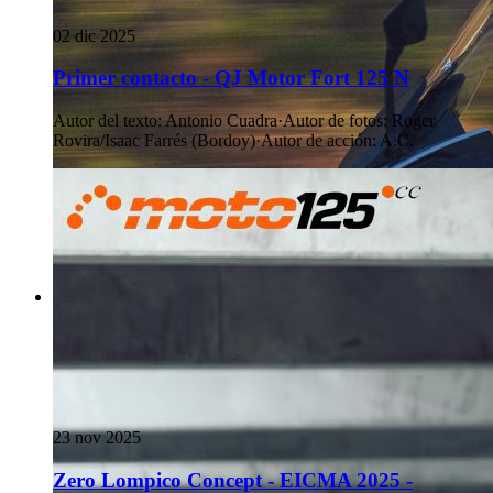
02 dic 2025
Primer contacto - QJ Motor Fort 125 N
Autor del texto
:
Antonio Cuadra
·
Autor de fotos
:
Roger
Rovira/Isaac Farrés (Bordoy)
·
Autor de acción
:
A.C.
23 nov 2025
Zero Lompico Concept - EICMA 2025 -