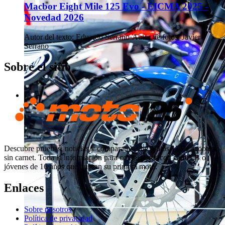
Macbor Eight Mile 125 Evo - EICMA 2025 -
Novedad 2026
Autor del texto
:
Eduardo Serrano
·
Autor de fotos
:
Javier
Serrano
Sobre el sitio
Descubre pruebas, noticias y comparativas de motos 125 y scooters
sin carnet. Toda la información para conductores con carnet B o
jóvenes de 16 años que buscan su primera moto.
Enlaces
Sobre nosotros
Política de privacidad