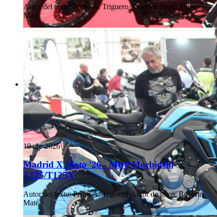
Autor del texto
:
Pedro A. Triguero
·
Autor de fotos
:
Roberto
Maté
19 abr 2026
Madrid X Moto '26 - MBP Morbidelli
T125/T125X
Autor del texto
:
Pedro A. Triguero
·
Autor de fotos
:
Roberto
Maté