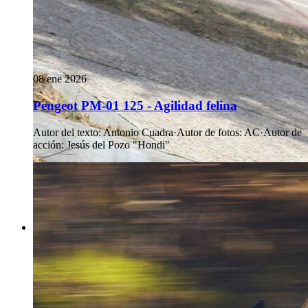
08 ene 2026
Peugeot PM-01 125 - Agilidad felina
Autor del texto
:
Antonio Cuadra
·
Autor de fotos
:
AC
·
Autor de
acción
:
Jesús del Pozo "Hondi"