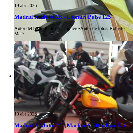
19 abr 2026
Madrid X Moto '26 - Leonart Pulse 125
Autor del texto
:
Pedro A. Triguero
·
Autor de fotos
:
Roberto
Maté
19 abr 2026
Madrid X Moto '26 - Macbor Shifter Evo 125