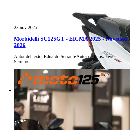
23 nov 2025
Morbidelli SC125GT - EICMA 2025 - Novedad
2026
Autor del texto
:
Eduardo Serrano
·
Autor de fotos
:
Javier
Serrano