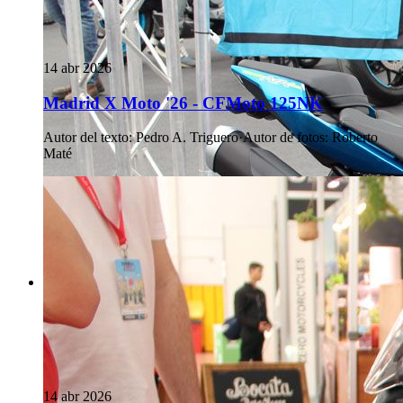
14 abr 2026
Madrid X Moto '26 - CFMoto 125NK
Autor del texto
:
Pedro A. Triguero
·
Autor de fotos
:
Roberto
Maté
14 abr 2026