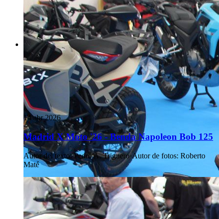
14 abr 2026
Madrid X Moto '26 - Benda Napoleon Bob 125
Autor del texto
:
Pedro A. Triguero
·
Autor de fotos
:
Roberto
Maté