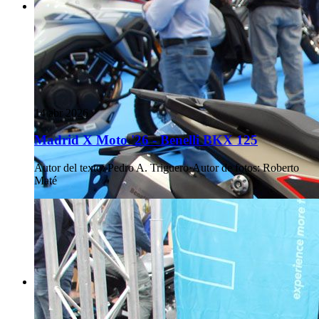
14 abr 2026
Madrid X Moto '26 - Benelli BKX 125
Autor del texto
:
Pedro A. Triguero
·
Autor de fotos
:
Roberto
Maté