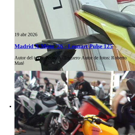
19 abr 2026
Madrid X Moto '26 - Leonart Pulse 125
Autor del texto
:
Pedro A. Triguero
·
Autor de fotos
:
Roberto
Maté