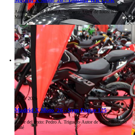
Madrid X Moto '26 - Yamaha WR 125R
Autor del texto
:
Pedro A. Triguero
·
Autor de fotos
:
Roberto
Maté
24 abr 2026
Madrid X Moto '26 - Sym Fugue 125
Autor del texto
:
Pedro A. Triguero
·
Autor de fotos
:
Roberto
Maté