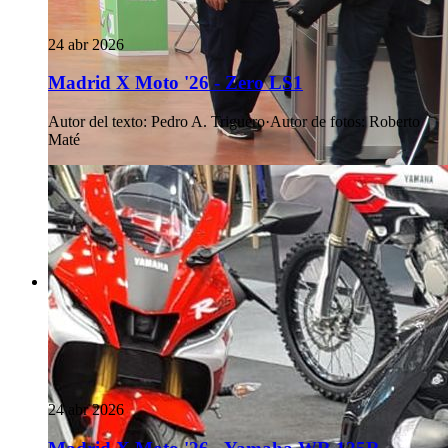
24 abr 2026
Madrid X Moto '26 - Zero LS1
Autor del texto
:
Pedro A. Triguero
·
Autor de fotos
:
Roberto
Maté
24 abr 2026