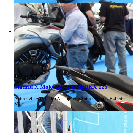
14 abr 2026
Madrid X Moto '26 - Benelli BKX 125
Autor del texto
:
Pedro A. Triguero
·
Autor de fotos
:
Roberto
Maté