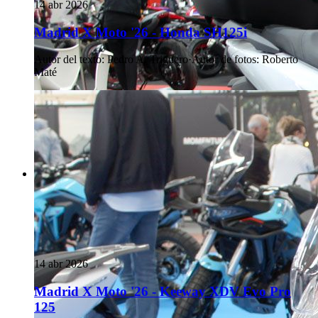
14 abr 2026
Madrid X Moto '26 - Honda SH125i
Autor del texto
:
Pedro A. Triguero
·
Autor de fotos
:
Roberto
Maté
14 abr 2026
Madrid X Moto '26 - Keeway XDV Evo Pro
125