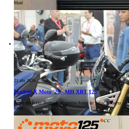
Maté
21 abr 2026
Madrid X Moto '26 - MH XRT 125
Autor del texto
:
Pedro A. Triguero
·
Autor de fotos
:
Roberto
Maté