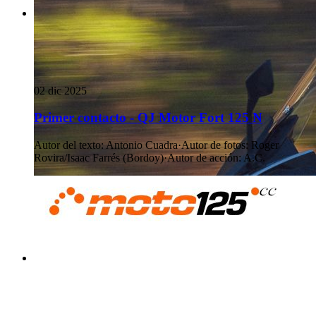
02 dic 2025
Primer contacto - QJ Motor Fort 125 N
Autor del texto
:
Antonio Cuadra
·
Autor de fotos
:
Roger
Rovira/Isaac Farrés (Bordoy)
·
Autor de acción
:
A.C.