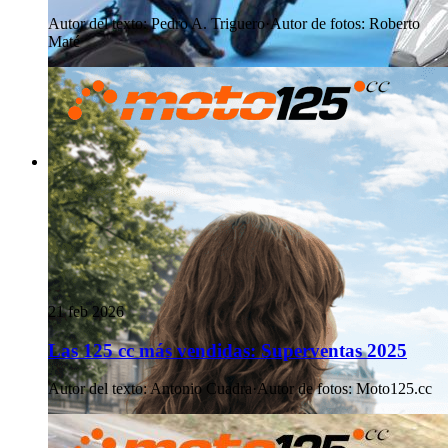
Autor del texto
:
Pedro A. Triguero
·
Autor de fotos
:
Roberto
Maté
21 feb 2026
Las 125 cc más vendidas: Superventas 2025
Autor del texto
:
Antonio Cuadra
·
Autor de fotos
:
Moto125.cc