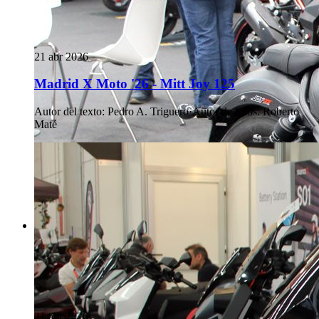
21 abr 2026
Madrid X Moto '26 - Mitt Joy 125
Autor del texto
:
Pedro A. Triguero
·
Autor de fotos
:
Roberto
Maté
21 abr 2026