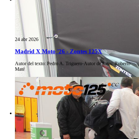
24 abr 2026
Madrid X Moto '26 - Zontes 125X
Autor del texto
:
Pedro A. Triguero
·
Autor de fotos
:
Roberto
Maté