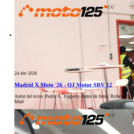
24 abr 2026
Madrid X Moto '26 - QJ Motor SRV 12
Autor del texto
:
Pedro A. Triguero
·
Autor de fotos
:
Roberto
Maté