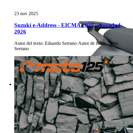
23 nov 2025
Suzuki e-Address - EICMA 2025 - Novedad
2026
Autor del texto
:
Eduardo Serrano
·
Autor de fotos
:
Javier
Serrano
23 nov 2025