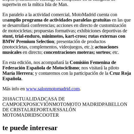
supertwin en la mítica Isla de Man.
En paralelo a la actividad comercial, MotoMadrid cuenta con
un
amplio programa de actividades paralelas gratuitas
en las que
se desarrollará conferencias; acciones en directo de customización
de motocicletas; propuestas formativas; exhibiciones deportivas de
stunt, trial-enduro, minimotos, kart-cross; rutas externas con
BMW Premium Selection
; presentación de productos
(motocicletas, complementos, videojuegos, etc.);
actuaciones
musicales
en directo;
concentraciones moteras; sorteos
; etc.
En esta edición, nos acompañará la
Comisión Femenina de
Federación Española de Motociclismo
; nos visitará la piloto
María Herrera
; y contaremos con la participación de la
Cruz Roja
Española
.
Más info en
www.salonmotomadrid.com
.
2018
ACTUALIDAD
CASA DE
CAMPO
EXPOSICVIÓN
MOTO
MOTO MADRID
PABELLON
DE CRISTAL
REPORTAJES
SALÓN
MOTOMADRID
SCOOTER
te puede interesar