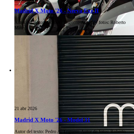
Madrid X Moto '26 - Nerva Exe II
Autor del texto
:
Pedro A. Triguero
·
Autor de fotos
:
Roberto
Maté
21 abr 2026
Madrid X Moto '26 - Model 31
Autor del texto
:
Pedro A. Triguero
·
Autor de fotos
:
Roberto