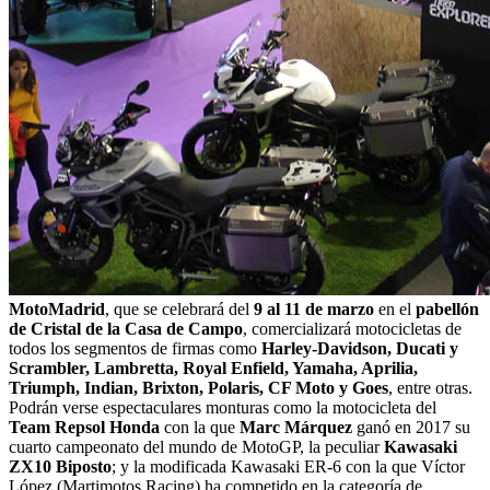
MotoMadrid
, que se celebrará del
9 al 11 de marzo
en el
pabellón
de Cristal de la Casa de Campo
, comercializará motocicletas de
todos los segmentos de firmas como
Harley-Davidson, Ducati y
Scrambler, Lambretta, Royal Enfield, Yamaha, Aprilia,
Triumph, Indian, Brixton, Polaris, CF Moto y Goes
, entre otras.
Podrán verse espectaculares monturas como la motocicleta del
Team Repsol Honda
con la que
Marc Márquez
ganó en 2017 su
cuarto campeonato del mundo de MotoGP, la peculiar
Kawasaki
ZX10 Biposto
; y la modificada Kawasaki ER-6 con la que Víctor
López (Martimotos Racing) ha competido en la categoría de