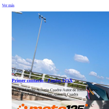
Ver más
17 may 2026
Primer contacto - Zontes 125X
Autor del texto
:
Antonio Cuadra
·
Autor de fotos
:
Zontes-
Turbimot
·
Autor de acción
:
Antonio Cuadra