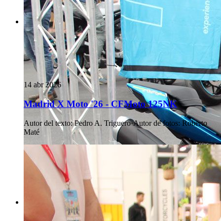
14 abr 2026
Madrid X Moto '26 - CFMoto 125NK
Autor del texto
:
Pedro A. Triguero
·
Autor de fotos
:
Roberto
Maté