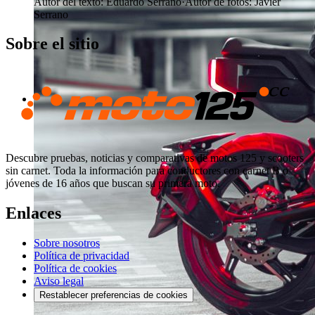
Autor del texto
:
Eduardo Serrano
·
Autor de fotos
:
Javier
Serrano
Sobre el sitio
Descubre pruebas, noticias y comparativas de motos 125 y scooters
sin carnet. Toda la información para conductores con carnet B o
jóvenes de 16 años que buscan su primera moto.
Enlaces
Sobre nosotros
Política de privacidad
Política de cookies
Aviso legal
Restablecer preferencias de cookies