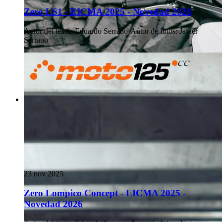
Zero LS1 - EICMA 2025 - Novedad 2026
Autor del texto
:
Eduardo Serrano
·
Autor de fotos
:
Javier
Serrano
23 nov 2025
Zero Lompico Concept - EICMA 2025 -
Novedad 2026