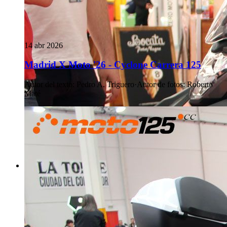
14 abr 2026
Madrid X Moto '26 - Cyclone Carrera 125
Autor del texto
:
Pedro A. Triguero
·
Autor de fotos
:
Roberto
Maté