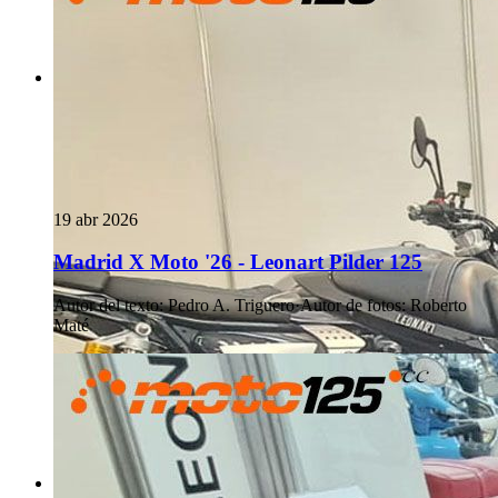
19 abr 2026
Madrid X Moto '26 - Leonart Pilder 125
Autor del texto
:
Pedro A. Triguero
·
Autor de fotos
:
Roberto
Maté