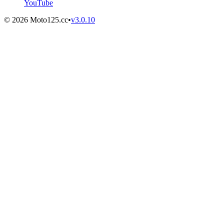
YouTube
©
2026
Moto125.cc
•
v
3.0.10