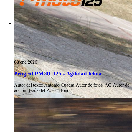
08 ene 2026
Peugeot PM-01 125 - Agilidad felina
Autor del texto
:
Antonio Cuadra
·
Autor de fotos
:
AC
·
Autor de
acción
:
Jesús del Pozo "Hondi"