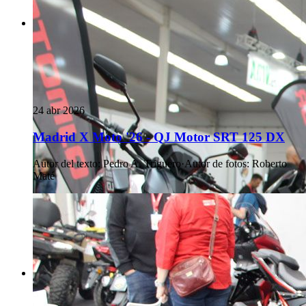
24 abr 2026
Madrid X Moto '26 - QJ Motor SRT 125 DX
Autor del texto
:
Pedro A. Triguero
·
Autor de fotos
:
Roberto
Maté