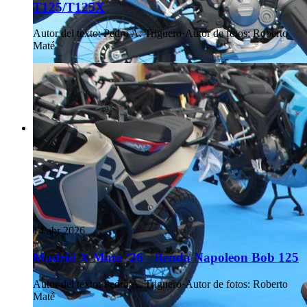
T125/T125X
Autor del texto
:
Pedro A. Triguero
·
Autor de fotos
:
Roberto
Maté
14 abr 2026
Madrid X Moto '26 - Benda Napoleon Bob 125
Autor del texto
:
Pedro A. Triguero
·
Autor de fotos
:
Roberto
Maté