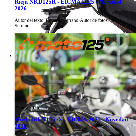
Rieju NKD125R - EICMA 2025 - Novedad
2026
Autor del texto
:
Eduardo Serrano
·
Autor de fotos
:
Javier
Serrano
23 nov 2025
Morbidelli T125 /X - EICMA 2025 - Novedad
2026