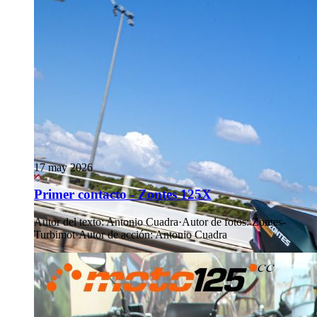
17 may 2026
Primer contacto - Zontes 125X
Autor del texto
:
Antonio Cuadra
·
Autor de fotos
:
Zontes-
Turbimot
·
Autor de acción
:
Antonio Cuadra