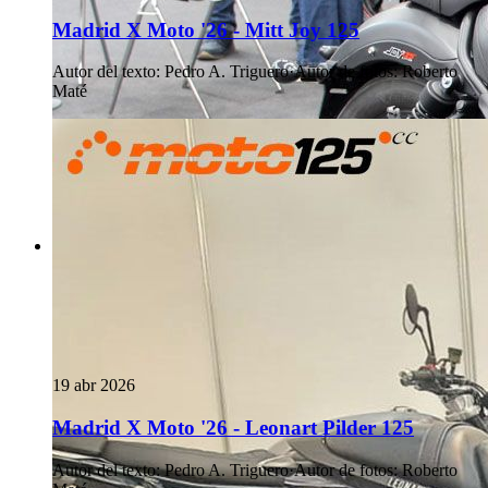
Madrid X Moto '26 - Mitt Joy 125
Autor del texto
:
Pedro A. Triguero
·
Autor de fotos
:
Roberto
Maté
19 abr 2026
Madrid X Moto '26 - Leonart Pilder 125
Autor del texto
:
Pedro A. Triguero
·
Autor de fotos
:
Roberto