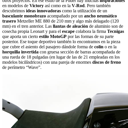
otros proyectos. En ese estilo de la Pilder hay muchas
inspiraciones
en modelos de
Victory
así como en la
V-Rod
. Pero también
descubrimos
ideas innovadoras
como la utilización de un
basculante monobrazo
acompañado por un
ancho neumático
trasero
Metzeller ME 880 de 210 mm y algo más delagado (120
mm) en el tren anterior. Las
llantas de aleación
de aluminio son de
cosecha propia Leonart y para el
escape
colabora la firma
Tecnigas
que aporta un cierto
estilo MotoGP
por las formas de su parte
posterior. Ese toque deportivo también lo encontramos en la pieza
que cubre el asiento del pasajero dándole forma de
colín
o en la
horquilla invertida
con gruesa sección de barras acompañada de
una rueda de 18 pulgadas (en lugar de las de 21 empleadas en los
modelos bicilíndricos) con una pareja de enormes
discos de freno
de perímetro “Wave”.