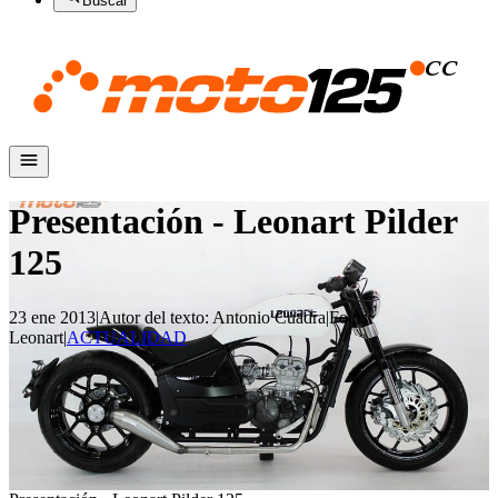
Buscar
Presentación - Leonart Pilder
125
23 ene 2013
|
Autor del texto
:
Antonio Cuadra
|
Fotos
:
Leonart
|
ACTUALIDAD