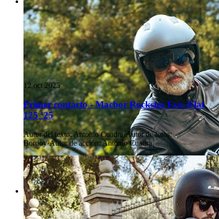
12 oct 2025
Primer contacto - Macbor Rockster Evo /Flat
125 ‘25
Autor del texto
:
Antonio Cuadra
·
Autor de fotos
:
Bordoy
·
Autor de acción
:
Antonio Cuadra