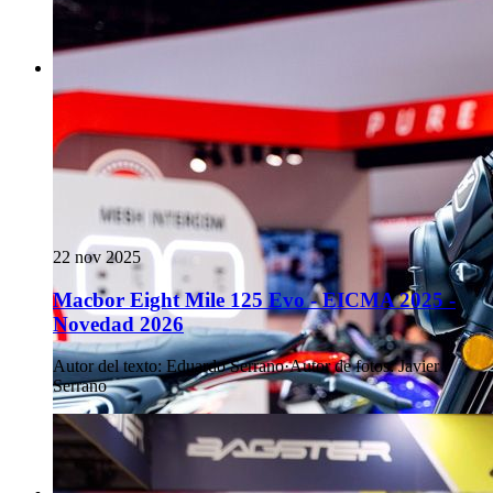
22 nov 2025
Macbor Eight Mile 125 Evo - EICMA 2025 -
Novedad 2026
Autor del texto
:
Eduardo Serrano
·
Autor de fotos
:
Javier
Serrano