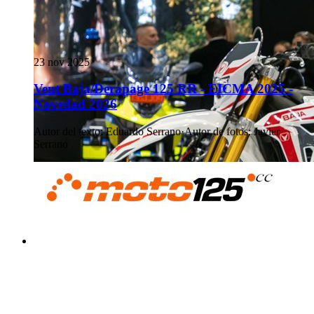
23 nov 2025
Vent Baja/Derapage 125 RR - EICMA 2025 -
Novedad 2026
Autor del texto
:
Eduardo Serrano
·
Autor de fotos
:
Javier
Serrano