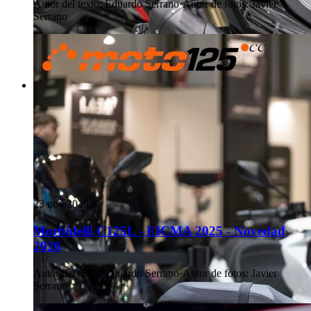
Autor del texto
:
Eduardo Serrano
·
Autor de fotos
:
Javier
Serrano
23 nov 2025
Morbidelli C125L - EICMA 2025 - Novedad
2026
Autor del texto
:
Eduardo Serrano
·
Autor de fotos
:
Javier
Serrano