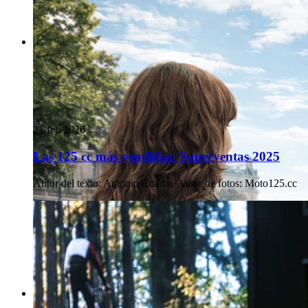
21 feb 2026
Las 125 cc más vendidas: Superventas 2025
Autor del texto
:
Antonio Cuadra
·
Autor de fotos
:
Moto125.cc