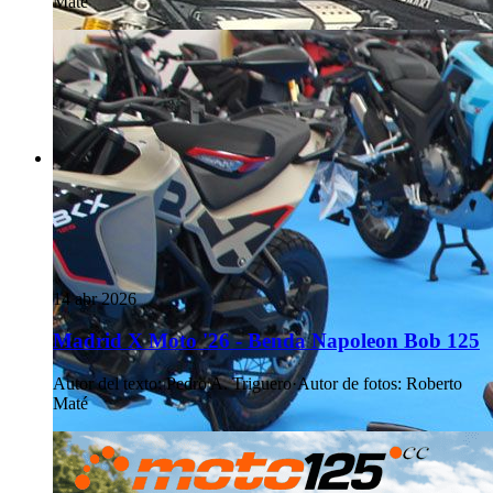
Maté
14 abr 2026
Madrid X Moto '26 - Benda Napoleon Bob 125
Autor del texto
:
Pedro A. Triguero
·
Autor de fotos
:
Roberto
Maté