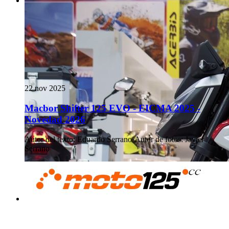
22 nov 2025
Macbor Shifter 125 EVO - EICMA 2025 -
Novedad 2026
Autor del texto
:
Eduardo Serrano
·
Autor de fotos
:
Javier
Serrano