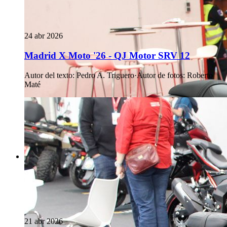
24 abr 2026
Madrid X Moto '26 - QJ Motor SRV 12
Autor del texto
:
Pedro A. Triguero
·
Autor de fotos
:
Roberto
Maté
21 abr 2026