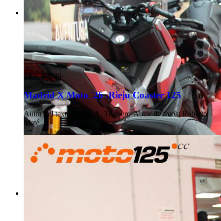
24 abr 2026
Madrid X Moto '26 -Rieju Coaster 125
Autor del texto
:
Pedro A. Triguero
·
Autor de fotos
:
Roberto
Maté