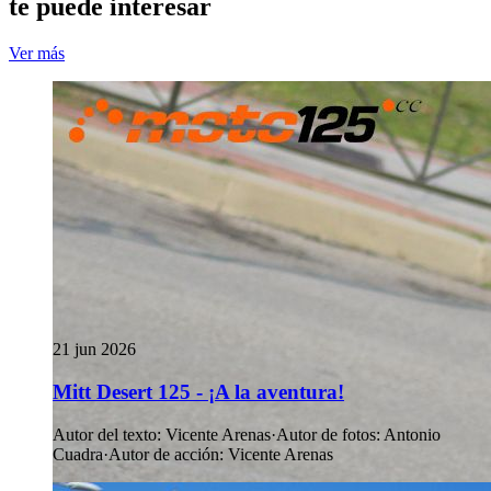
te puede interesar
Ver más
21 jun 2026
Mitt Desert 125 - ¡A la aventura!
Autor del texto
:
Vicente Arenas
·
Autor de fotos
:
Antonio
Cuadra
·
Autor de acción
:
Vicente Arenas