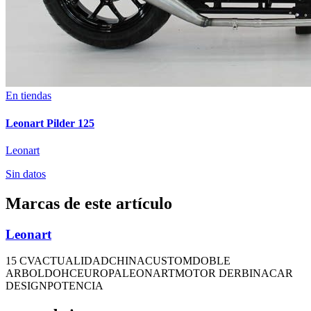
En tiendas
Leonart Pilder 125
Leonart
Sin datos
Marcas de este artículo
Leonart
15 CV
ACTUALIDAD
CHINA
CUSTOM
DOBLE
ARBOL
DOHC
EUROPA
LEONART
MOTOR DERBI
NACAR
DESIGN
POTENCIA