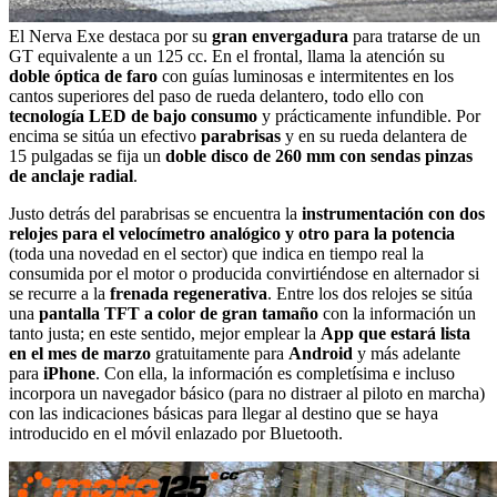
El Nerva Exe destaca por su
gran envergadura
para tratarse de un
GT equivalente a un 125 cc. En el frontal, llama la atención su
doble óptica de faro
con guías luminosas e intermitentes en los
cantos superiores del paso de rueda delantero, todo ello con
tecnología LED de bajo consumo
y prácticamente infundible. Por
encima se sitúa un efectivo
parabrisas
y en su rueda delantera de
15 pulgadas se fija un
doble disco de 260 mm con sendas pinzas
de anclaje radial
.
Justo detrás del parabrisas se encuentra la
instrumentación con dos
relojes para el velocímetro analógico y otro para la potencia
(toda una novedad en el sector) que indica en tiempo real la
consumida por el motor o producida convirtiéndose en alternador si
se recurre a la
frenada regenerativa
. Entre los dos relojes se sitúa
una
pantalla TFT a color de gran tamaño
con la información un
tanto justa; en este sentido, mejor emplear la
App que estará lista
en el mes de marzo
gratuitamente para
Android
y más adelante
para
iPhone
. Con ella, la información es completísima e incluso
incorpora un navegador básico (para no distraer al piloto en marcha)
con las indicaciones básicas para llegar al destino que se haya
introducido en el móvil enlazado por Bluetooth.