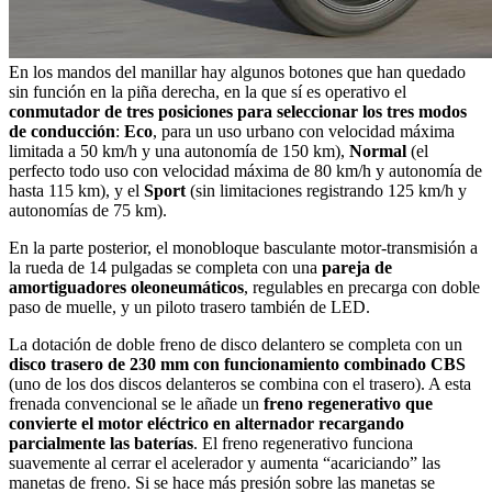
En los mandos del manillar hay algunos botones que han quedado
sin función en la piña derecha, en la que sí es operativo el
conmutador de tres posiciones para seleccionar los tres modos
de conducción
:
Eco
, para un uso urbano con velocidad máxima
limitada a 50 km/h y una autonomía de 150 km),
Normal
(el
perfecto todo uso con velocidad máxima de 80 km/h y autonomía de
hasta 115 km), y el
Sport
(sin limitaciones registrando 125 km/h y
autonomías de 75 km).
En la parte posterior, el monobloque basculante motor-transmisión a
la rueda de 14 pulgadas se completa con una
pareja de
amortiguadores oleoneumáticos
, regulables en precarga con doble
paso de muelle, y un piloto trasero también de LED.
La dotación de doble freno de disco delantero se completa con un
disco trasero de 230 mm con funcionamiento combinado CBS
(uno de los dos discos delanteros se combina con el trasero). A esta
frenada convencional se le añade un
freno regenerativo que
convierte el motor eléctrico en alternador recargando
parcialmente las baterías
. El freno regenerativo funciona
suavemente al cerrar el acelerador y aumenta “acariciando” las
manetas de freno. Si se hace más presión sobre las manetas se