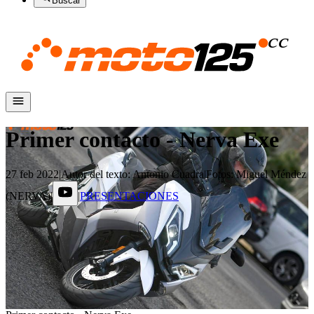
Buscar
Primer contacto - Nerva Exe
27 feb 2022
|
Autor del texto
:
Antonio Cuadra
|
Fotos
:
Miguel Méndez
(NERVA)
|
|
PRESENTACIONES