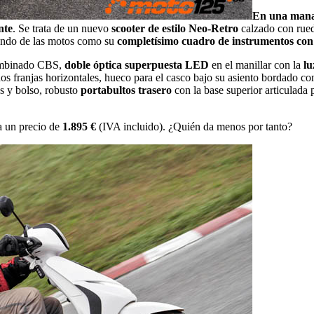
En una mana
nte
. Se trata de un nuevo
scooter de estilo Neo-Retro
calzado con rue
mundo de las motos como su
completísimo cuadro de instrumentos con 
ombinado CBS,
doble óptica superpuesta LED
en el manillar con la
lu
os franjas horizontales, hueco para el casco bajo su asiento bordado con
as y bolso, robusto
portabultos trasero
con la base superior articulada 
a un precio de
1.895 €
(IVA incluido). ¿Quién da menos por tanto?