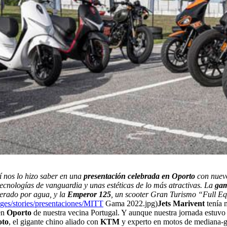
sí nos lo hizo saber en una
presentación celebrada en Oporto
con nuevo
tecnologías de vanguardia y unas estéticas de lo más atractivas. La
gam
erado por agua, y la
Emperor 125
, un scooter Gran Turismo “Full 
ges/stories/presentaciones/MITT
Gama 2022.jpg)
Jets Marivent
tenía 
 en
Oporto
de nuestra vecina Portugal. Y aunque nuestra jornada estuvo 
oto
, el gigante chino aliado con
KTM
y experto en motos de mediana-g