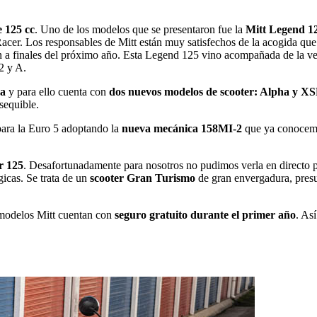
 125 cc
. Uno de los modelos que se presentaron fue la
Mitt Legend 1
acer. Los responsables de Mitt están muy satisfechos de la acogida que
 a finales del próximo año. Esta Legend 125 vino acompañada de la ver
2 y A.
na
y para ello cuenta con
dos nuevos modelos de scooter: Alpha y X
sequible.
para la Euro 5 adoptando la
nueva mecánica 158MI-2
que ya conocemos
r 125
. Desafortunadamente para nosotros no pudimos verla en directo por
gicas. Se trata de un
scooter Gran Turismo
de gran envergadura, pre
 modelos Mitt cuentan con
seguro gratuito durante el primer año
. As