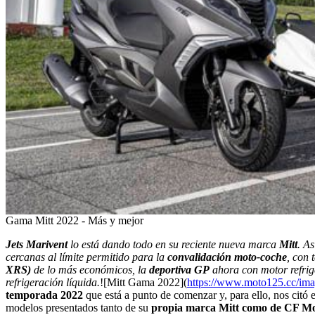
Gama Mitt 2022 - Más y mejor
Jets Marivent
lo está dando todo en su reciente nueva marca
Mitt
. A
cercanas al límite permitido para la
convalidación moto-coche
, con 
XRS)
de lo más económicos, la
deportiva GP
ahora con motor refrig
refrigeración líquida.
![Mitt Gama 2022](
https://www.moto125.cc/ima
temporada 2022
que está a punto de comenzar y, para ello, nos citó
modelos presentados tanto de su
propia marca Mitt como de CF M