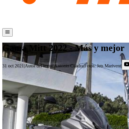
Gama Mitt 2022 - Más y mejor
31 oct 2021
|
Autor del texto
:
Antonio Cuadra
|
Fotos
:
Jets Marivent
|