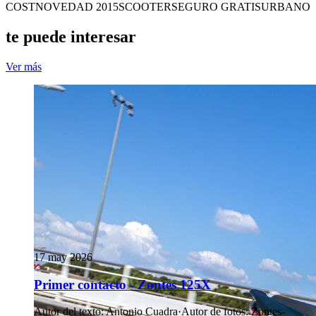
COST
NOVEDAD 2015
SCOOTER
SEGURO GRATIS
URBANO
te puede interesar
Ver más
17 may 2026
Primer contacto - Zontes 125X
Autor del texto
:
Antonio Cuadra
·
Autor de fotos
:
Zontes-