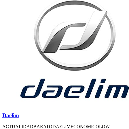
Daelim
ACTUALIDAD
BARATO
DAELIM
ECONOMICO
LOW