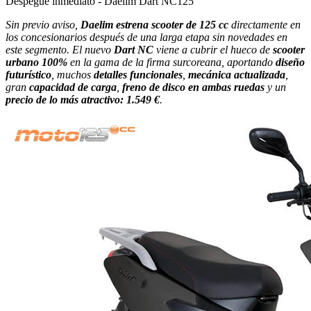
Despegue inmediato - Daelim Dart NC125
Sin previo aviso,
Daelim estrena scooter de 125 cc
directamente en
los concesionarios después de una larga etapa sin novedades en
este segmento. El nuevo
Dart NC
viene a cubrir el hueco de
scooter
urbano 100%
en la gama de la firma surcoreana, aportando
diseño
futurístico
, muchos
detalles funcionales
,
mecánica actualizada
,
gran
capacidad de carga
,
freno de disco en ambas ruedas
y un
precio de lo más atractivo: 1.549 €
.