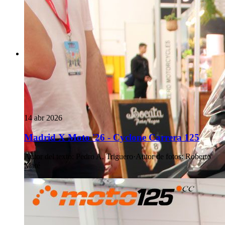
14 abr 2026
Madrid X Moto '26 - Cyclone Carrera 125
Autor del texto
:
Pedro A. Triguero
·
Autor de fotos
:
Roberto
Maté