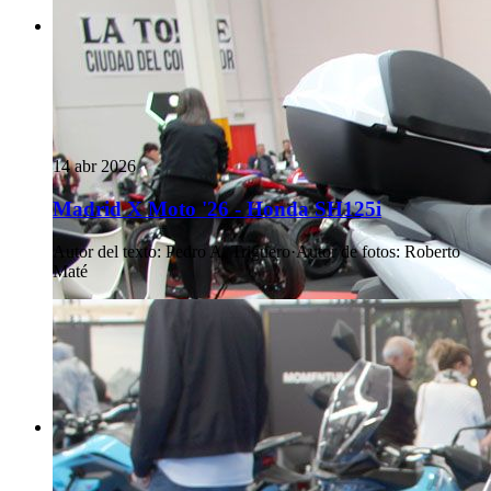
14 abr 2026
Madrid X Moto '26 - Honda SH125i
Autor del texto
:
Pedro A. Triguero
·
Autor de fotos
:
Roberto
Maté