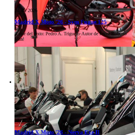
24 abr 2026
Madrid X Moto '26 - Sym Fugue 125
Autor del texto
:
Pedro A. Triguero
·
Autor de fotos
:
Roberto
Maté
21 abr 2026
Madrid X Moto '26 - Nerva Exe II