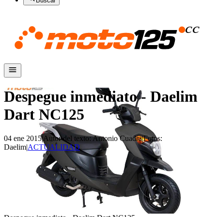
Buscar
Despegue inmediato - Daelim
Dart NC125
04 ene 2015
|
Autor del texto
:
Antonio Cuadra
|
Fotos
:
Daelim
|
ACTUALIDAD