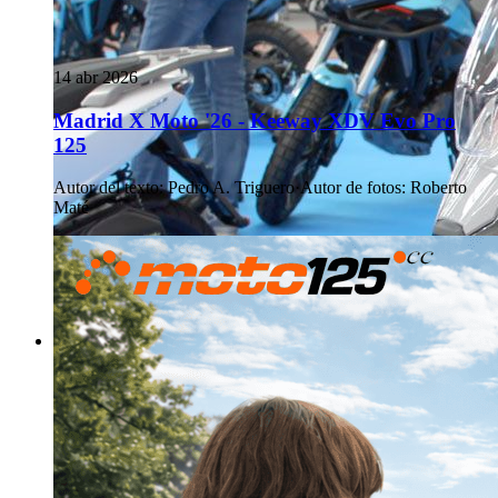
14 abr 2026
Madrid X Moto '26 - Keeway XDV Evo Pro
125
Autor del texto
:
Pedro A. Triguero
·
Autor de fotos
:
Roberto
Maté