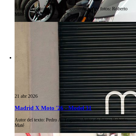
Autor del texto
:
Pedro A. Triguero
·
Autor de fotos
:
Roberto
Maté
21 abr 2026
Madrid X Moto '26 - Model 31
Autor del texto
:
Pedro A. Triguero
·
Autor de fotos
:
Roberto
Maté