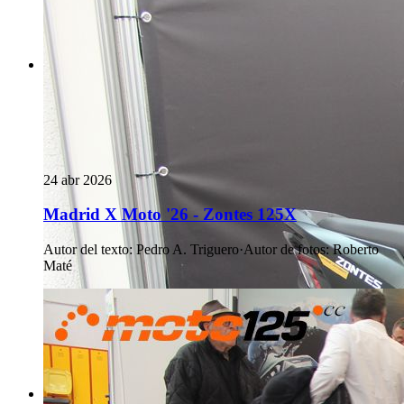
24 abr 2026
Madrid X Moto '26 - Zontes 125X
Autor del texto
:
Pedro A. Triguero
·
Autor de fotos
:
Roberto
Maté