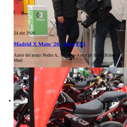
24 abr 2026
Madrid X Moto '26 - Zero LS1
Autor del texto
:
Pedro A. Triguero
·
Autor de fotos
:
Roberto
Maté