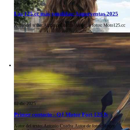
21 feb 2026
Las 125 cc más vendidas: Superventas 2025
Autor del texto
:
Antonio Cuadra
·
Autor de fotos
:
Moto125.cc
02 dic 2025
Primer contacto - QJ Motor Fort 125 N
Autor del texto
:
Antonio Cuadra
·
Autor de fotos
:
Roger