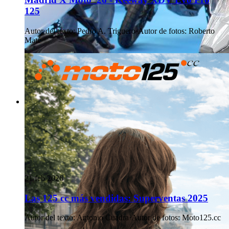
125
Autor del texto
:
Pedro A. Triguero
·
Autor de fotos
:
Roberto
Maté
21 feb 2026
Las 125 cc más vendidas: Superventas 2025
Autor del texto
:
Antonio Cuadra
·
Autor de fotos
:
Moto125.cc