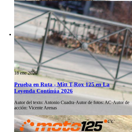
18 ene 2026
Prueba en Ruta - Mitt T-Rox 125 en La
Leyenda Continúa 2026
Autor del texto
:
Antonio Cuadra
·
Autor de fotos
:
AC
·
Autor de
acción
:
Vicente Arenas