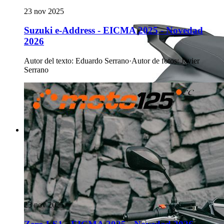
23 nov 2025
Suzuki e-Address - EICMA 2025 - Novedad
2026
Autor del texto
:
Eduardo Serrano
·
Autor de fotos
:
Javier
Serrano
23 nov 2025