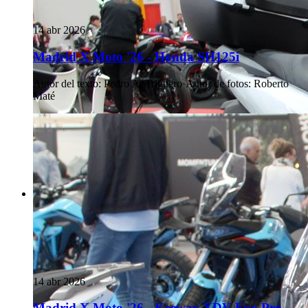
14 abr 2026
Madrid X Moto '26 - Honda SH125i
Autor del texto
:
Pedro A. Triguero
·
Autor de fotos
:
Roberto
Maté
14 abr 2026
Madrid X Moto '26 - Keeway XDV Evo Pro