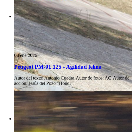
08 ene 2026
Peugeot PM-01 125 - Agilidad felina
Autor del texto
:
Antonio Cuadra
·
Autor de fotos
:
AC
·
Autor de
acción
:
Jesús del Pozo "Hondi"