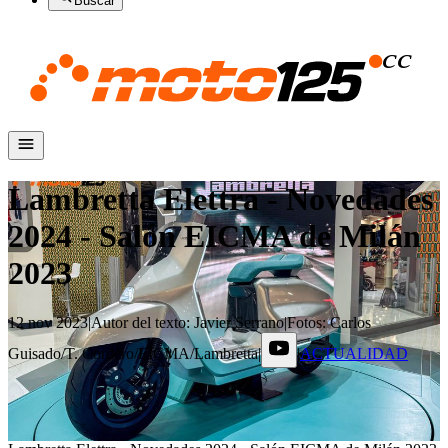
Buscar
Lambretta Elettra - Novedades
2024 - Salón EICMA de Milán
2023
12 nov 2023
|
Autor del texto
:
Javier Serrano
|
Fotos
:
Carlos
Guisado/T. Cordero/EICMA/Lambretta
|
|
ACTUALIDAD