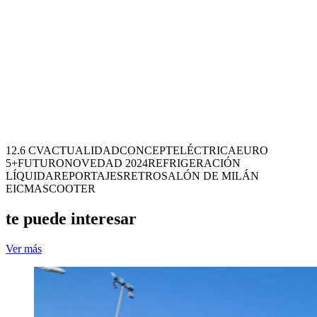
12.6 CV
ACTUALIDAD
CONCEPT
ELÉCTRICA
EURO
5+
FUTURO
NOVEDAD 2024
REFRIGERACIÓN
LÍQUIDA
REPORTAJES
RETRO
SALÓN DE MILÁN
EICMA
SCOOTER
te puede interesar
Ver más