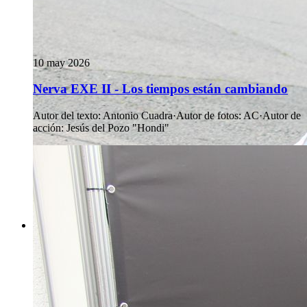
10 may 2026
Nerva EXE II - Los tiempos están cambiando
Autor del texto
:
Antonio Cuadra
·
Autor de fotos
:
AC
·
Autor de
acción
:
Jesús del Pozo "Hondi"