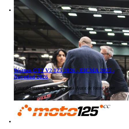
23 nov 2025
Wottan GT2 V2 125 2026 - EICMA 2025 -
Novedad 2026
Autor del texto
:
Eduardo Serrano
·
Autor de fotos
:
Javier
Serrano