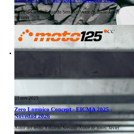
Zero LS1 - EICMA 2025 - Novedad 2026
Autor del texto
:
Eduardo Serrano
·
Autor de fotos
:
Javier
Serrano
23 nov 2025
Zero Lompico Concept - EICMA 2025 -
Novedad 2026
Autor del texto
:
Eduardo Serrano
·
Autor de fotos
:
Javier
Serrano