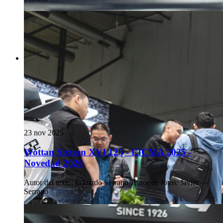
23 nov 2025
Wottan Sixteen XVI 125 - EICMA 2025 -
Novedad 2026
Autor del texto
:
Eduardo Serrano
·
Autor de fotos
:
Javier
Serrano