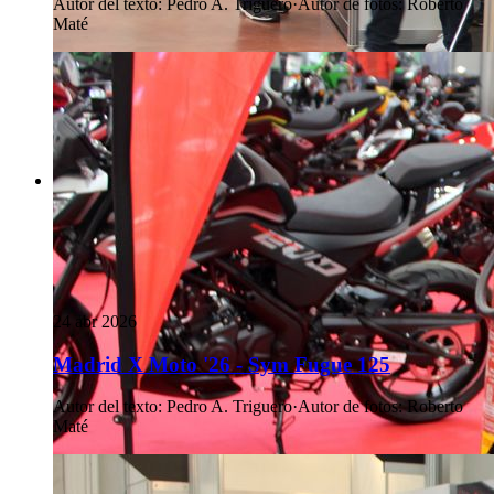
Autor del texto
:
Pedro A. Triguero
·
Autor de fotos
:
Roberto
Maté
24 abr 2026
Madrid X Moto '26 - Sym Fugue 125
Autor del texto
:
Pedro A. Triguero
·
Autor de fotos
:
Roberto
Maté