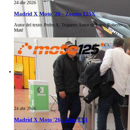
24 abr 2026
Madrid X Moto '26 - Zontes 125X
Autor del texto
:
Pedro A. Triguero
·
Autor de fotos
:
Roberto
Maté
24 abr 2026
Madrid X Moto '26 - Zero LS1