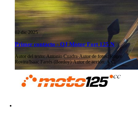
02 dic 2025
Primer contacto - QJ Motor Fort 125 N
Autor del texto
:
Antonio Cuadra
·
Autor de fotos
:
Roger
Rovira/Isaac Farrés (Bordoy)
·
Autor de acción
:
A.C.