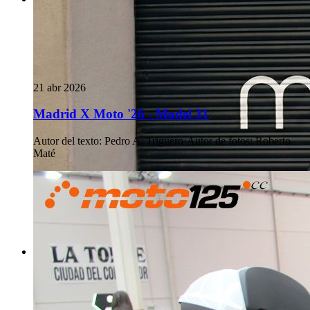
21 abr 2026
Madrid X Moto '26 - Model 31
Autor del texto
:
Pedro A. Triguero
·
Autor de fotos
:
Roberto
Maté