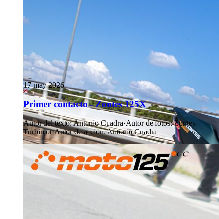
17 may 2026
Primer contacto - Zontes 125X
Autor del texto
:
Antonio Cuadra
·
Autor de fotos
:
Zontes-
Turbimot
·
Autor de acción
:
Antonio Cuadra