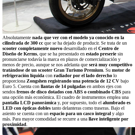
Absolutamente
nada que ver con el modelo ya conocido en la
cilindrada de 300 cc
que se ha dejado de producir. Se trata de un
scooter completamente nuevo
desarrollado en el
Centro de
Diseño de Kerms
, que se ha presentado en
estado preserie
sin
pronunciarse todavía la marca en plazos de comercialización y
menos de precio, aunque se nos adelanta que
será muy competitivo
tratándose de un scooter Gran Turismo Premium
. Su
motor de
refrigeración líquida
con
radiador por el lado derecho
lo
proporciona
Zongshen registrando una potencia de 12 CV
bajo
Euro 5. Cuenta con
llantas de 14 pulgadas
en ambos ejes con
sendos
frenos de disco dotados con ABS o combinado CBS
para
una opción más económica. El cuadro de instrumentos emplea una
pantalla LCD panorámica
y, por supuesto, todo el
alumbrado es
LED con ópticas dobles
tanto delanteras como traseras. Bajo el
asiento se cuenta con un
espacio para un casco integral
y algo
más. Para mayor comodidad se recurre a una
llave inteligente por
proximidad
.