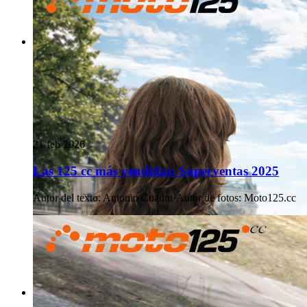
21 feb 2026
Las 125 cc más vendidas: Superventas 2025
Autor del texto
:
Antonio Cuadra
·
Autor de fotos
:
Moto125.cc