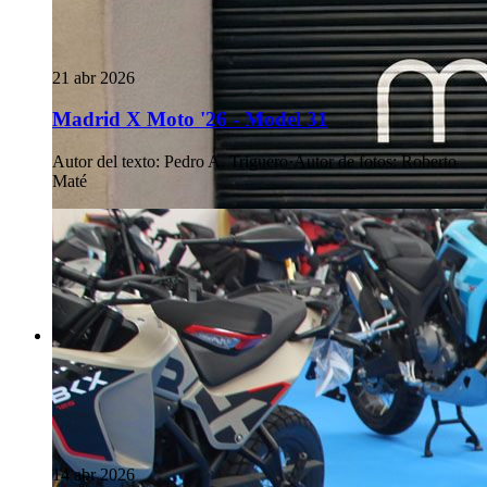
21 abr 2026
Madrid X Moto '26 - Model 31
Autor del texto
:
Pedro A. Triguero
·
Autor de fotos
:
Roberto
Maté
14 abr 2026