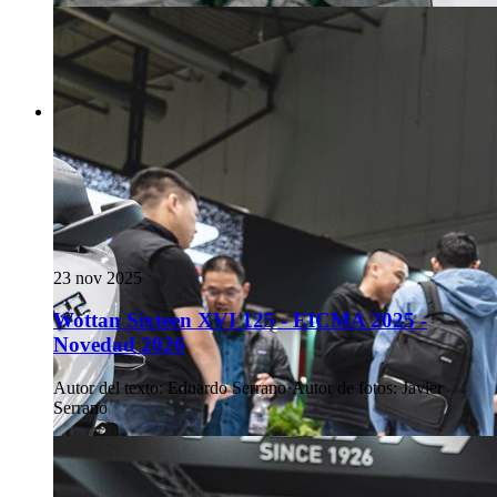
23 nov 2025
Wottan Sixteen XVI 125 - EICMA 2025 -
Novedad 2026
Autor del texto
:
Eduardo Serrano
·
Autor de fotos
:
Javier
Serrano