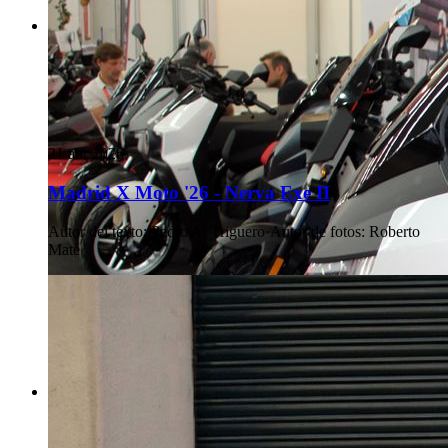
21 abr 2026
Madrid X Moto '26 - Nerva Exe II
Autor del texto
:
Pedro A. Triguero
·
Autor de fotos
:
Roberto
Maté