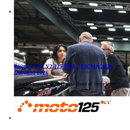
23 nov 2025
Wottan GT2 V2 125 2026 - EICMA 2025 -
Novedad 2026
Autor del texto
:
Eduardo Serrano
·
Autor de fotos
:
Javier
Serrano