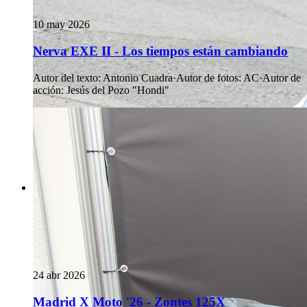
10 may 2026
Nerva EXE II - Los tiempos están cambiando
Autor del texto
:
Antonio Cuadra
·
Autor de fotos
:
AC
·
Autor de
acción
:
Jesús del Pozo "Hondi"
24 abr 2026
Madrid X Moto '26 - Zontes 125X