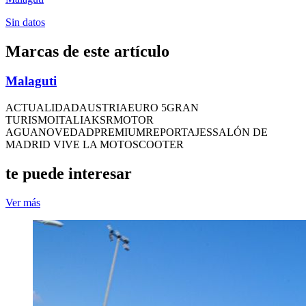
Sin datos
Marcas de este artículo
Malaguti
ACTUALIDAD
AUSTRIA
EURO 5
GRAN
TURISMO
ITALIA
KSR
MOTOR
AGUA
NOVEDAD
PREMIUM
REPORTAJES
SALÓN DE
MADRID VIVE LA MOTO
SCOOTER
te puede interesar
Ver más