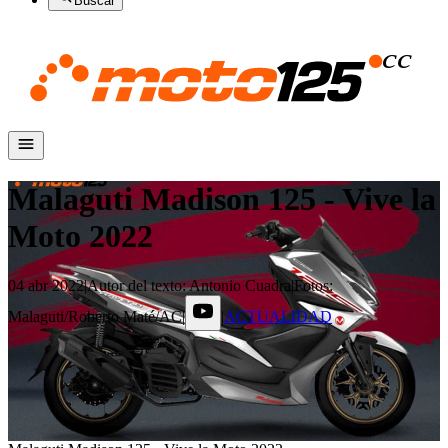
Buscar
Malaguti Madison 125 - Vive la
Moto 2022
04 abr 2022
|
Autor del texto
:
Antonio Cuadra
|
Fotos
:
Malaguti/Roberto Maté/AC
|
|
ACTUALIDAD