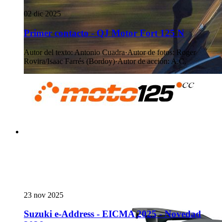
02 dic 2025
Primer contacto - QJ Motor Fort 125 N
Autor del texto
:
Antonio Cuadra
·
Autor de fotos
:
Roger
Rovira/Isaac Farrés (Bordoy)
·
Autor de acción
:
A.C.
23 nov 2025
Suzuki e-Address - EICMA 2025 - Novedad