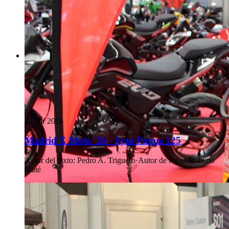
24 abr 2026
Madrid X Moto '26 - Sym Fugue 125
Autor del texto
:
Pedro A. Triguero
·
Autor de fotos
:
Roberto
Maté