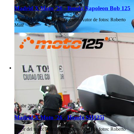
Madrid X Moto '26 - Benda Napoleon Bob 125
Autor del texto
:
Pedro A. Triguero
·
Autor de fotos
:
Roberto
Maté
14 abr 2026
Madrid X Moto '26 - Honda SH125i
Autor del texto
:
Pedro A. Triguero
·
Autor de fotos
:
Roberto