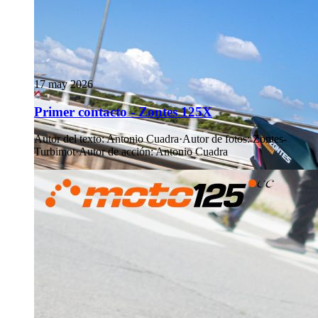
17 may 2026
Primer contacto - Zontes 125X
Autor del texto
:
Antonio Cuadra
·
Autor de fotos
:
Zontes-
Turbimot
·
Autor de acción
:
Antonio Cuadra