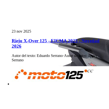
23 nov 2025
Rieju X-Over 125 - EICMA 2025 - Novedad
2026
Autor del texto
:
Eduardo Serrano
·
Autor de fotos
:
Javier
Serrano