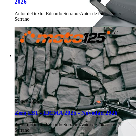
2026
Autor del texto
:
Eduardo Serrano
·
Autor de fotos
:
Javier
Serrano
23 nov 2025
Zero LS1 - EICMA 2025 - Novedad 2026
Autor del texto
:
Eduardo Serrano
·
Autor de fotos
:
Javier
Serrano