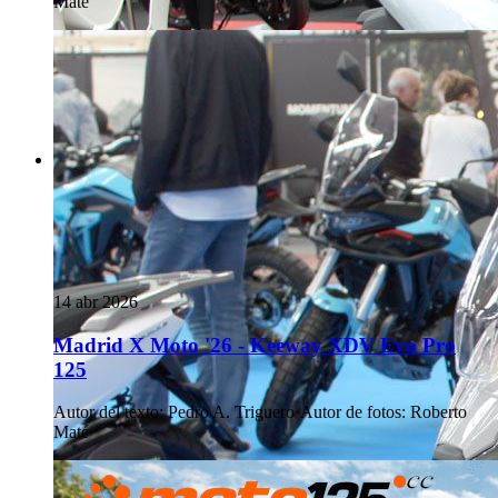
Maté
14 abr 2026
Madrid X Moto '26 - Keeway XDV Evo Pro
125
Autor del texto
:
Pedro A. Triguero
·
Autor de fotos
:
Roberto
Maté