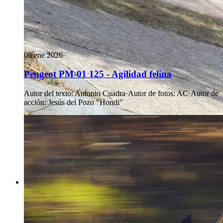
08 ene 2026
Peugeot PM-01 125 - Agilidad felina
Autor del texto
:
Antonio Cuadra
·
Autor de fotos
:
AC
·
Autor de
acción
:
Jesús del Pozo "Hondi"