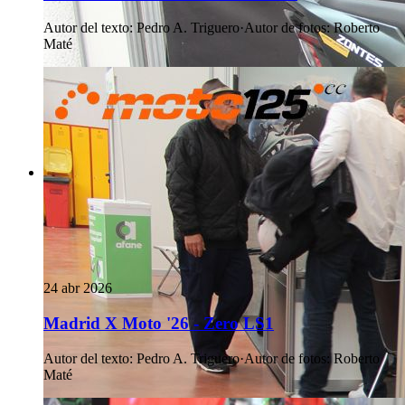
Autor del texto
:
Pedro A. Triguero
·
Autor de fotos
:
Roberto
Maté
24 abr 2026
Madrid X Moto '26 - Zero LS1
Autor del texto
:
Pedro A. Triguero
·
Autor de fotos
:
Roberto
Maté