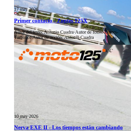
17 may 2026
Primer contacto - Zontes 125X
Autor del texto
:
Antonio Cuadra
·
Autor de fotos
:
Zontes-
Turbimot
·
Autor de acción
:
Antonio Cuadra
10 may 2026
Nerva EXE II - Los tiempos están cambiando