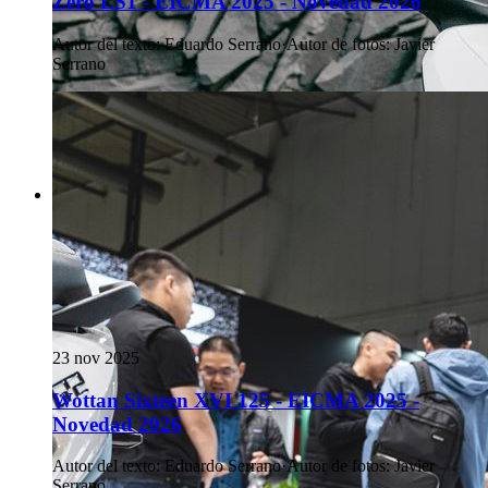
Zero LS1 - EICMA 2025 - Novedad 2026
Autor del texto
:
Eduardo Serrano
·
Autor de fotos
:
Javier
Serrano
23 nov 2025
Wottan Sixteen XVI 125 - EICMA 2025 -
Novedad 2026
Autor del texto
:
Eduardo Serrano
·
Autor de fotos
:
Javier
Serrano