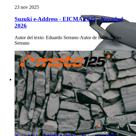
23 nov 2025
Suzuki e-Address - EICMA 2025 - Novedad
2026
Autor del texto
:
Eduardo Serrano
·
Autor de fotos
:
Javier
Serrano
23 nov 2025