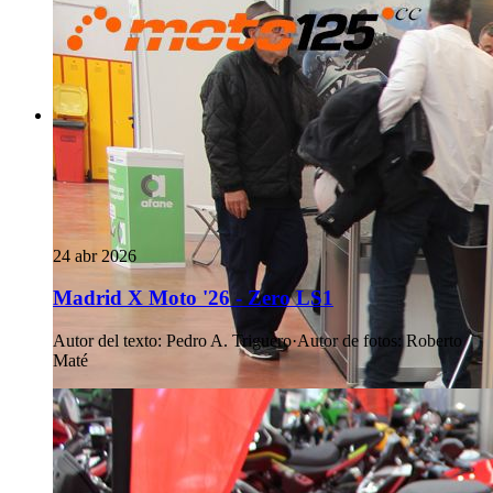
24 abr 2026
Madrid X Moto '26 - Zero LS1
Autor del texto
:
Pedro A. Triguero
·
Autor de fotos
:
Roberto
Maté