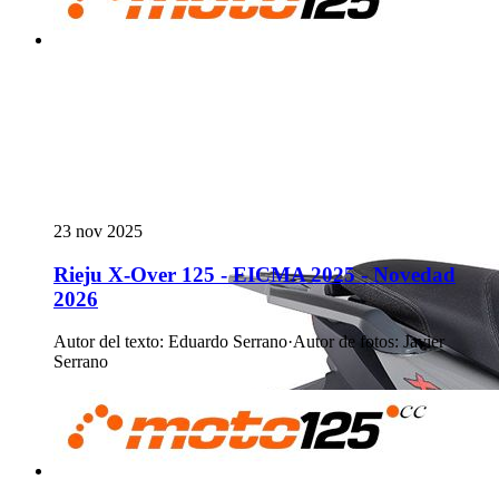
23 nov 2025
Rieju X-Over 125 - EICMA 2025 - Novedad
2026
Autor del texto
:
Eduardo Serrano
·
Autor de fotos
:
Javier
Serrano