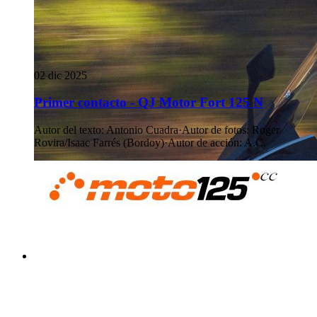
02 dic 2025
Primer contacto - QJ Motor Fort 125 N
Autor del texto
:
Antonio Cuadra
·
Autor de fotos
:
Roger
Rovira/Isaac Farrés (Bordoy)
·
Autor de acción
:
A.C.