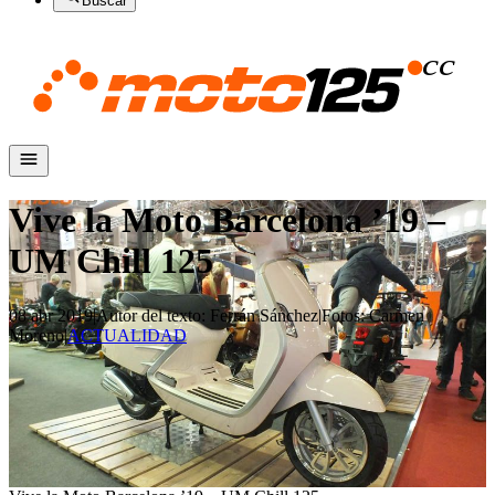
Buscar
Vive la Moto Barcelona ’19 –
UM Chill 125
08 abr 2019
|
Autor del texto
:
Ferrán Sánchez
|
Fotos
:
Carmen
Moreno
|
ACTUALIDAD