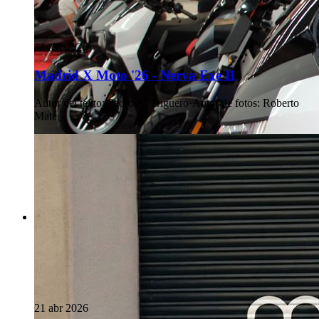
21 abr 2026
Madrid X Moto '26 - Nerva Exe II
Autor del texto
:
Pedro A. Triguero
·
Autor de fotos
:
Roberto
Maté
21 abr 2026