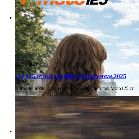
21 feb 2026
Las 125 cc más vendidas: Superventas 2025
Autor del texto
:
Antonio Cuadra
·
Autor de fotos
:
Moto125.cc