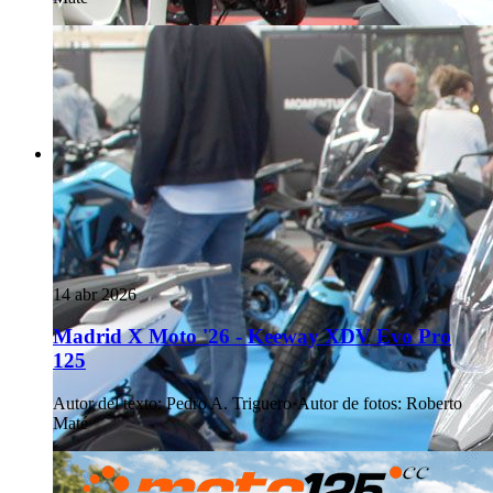
14 abr 2026
Madrid X Moto '26 - Keeway XDV Evo Pro
125
Autor del texto
:
Pedro A. Triguero
·
Autor de fotos
:
Roberto
Maté