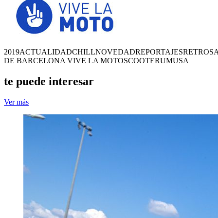
2019
ACTUALIDAD
CHILL
NOVEDAD
REPORTAJES
RETRO
S
DE BARCELONA VIVE LA MOTO
SCOOTER
UM
USA
te puede interesar
Ver más