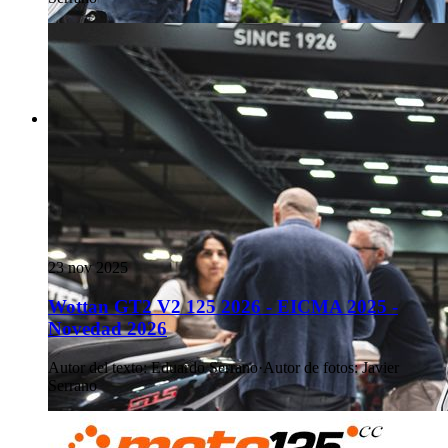
23 nov 2025
Wottan GT2 V2 125 2026 - EICMA 2025 -
Novedad 2026
Autor del texto
:
Eduardo Serrano
·
Autor de fotos
:
Javier
Serrano