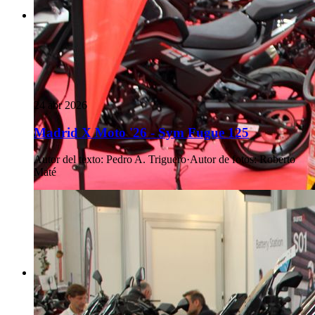
24 abr 2026
Madrid X Moto '26 - Sym Fugue 125
Autor del texto
:
Pedro A. Triguero
·
Autor de fotos
:
Roberto
Maté