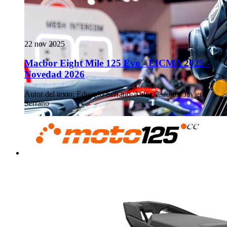
22 nov 2025
Macbor Eight Mile 125 Evo - EICMA 2025 -
Novedad 2026
Autor del texto
:
Eduardo Serrano
·
Autor de fotos
:
Javier
Serrano