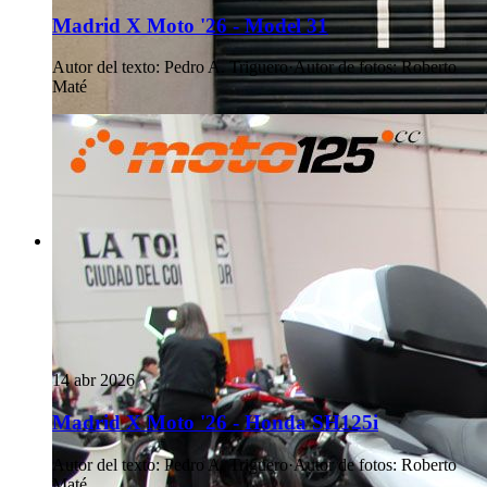
Madrid X Moto '26 - Model 31
Autor del texto
:
Pedro A. Triguero
·
Autor de fotos
:
Roberto
Maté
14 abr 2026
Madrid X Moto '26 - Honda SH125i
Autor del texto
:
Pedro A. Triguero
·
Autor de fotos
:
Roberto
Maté