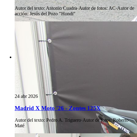
Autor del texto
:
Antonio Cuadra
·
Autor de fotos
:
AC
·
Autor de
acción
:
Jesús del Pozo "Hondi"
24 abr 2026
Madrid X Moto '26 - Zontes 125X
Autor del texto
:
Pedro A. Triguero
·
Autor de fotos
:
Roberto
Maté