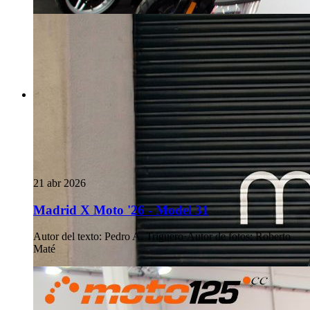
21 abr 2026
Madrid X Moto '26 - Model 31
Autor del texto
:
Pedro A. Triguero
·
Autor de fotos
:
Roberto
Maté