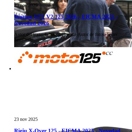
23 nov 2025
Wottan GT2 V2 125 2026 - EICMA 2025 -
Novedad 2026
Autor del texto
:
Eduardo Serrano
·
Autor de fotos
:
Javier
Serrano
23 nov 2025
Rieju X-Over 125 - EICMA 2025 - Novedad