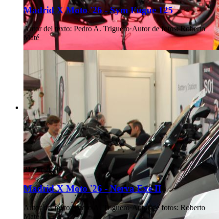
Madrid X Moto '26 - Sym Fugue 125
Autor del texto
:
Pedro A. Triguero
·
Autor de fotos
:
Roberto
Maté
21 abr 2026
Madrid X Moto '26 - Nerva Exe II
Autor del texto
:
Pedro A. Triguero
·
Autor de fotos
:
Roberto
Maté