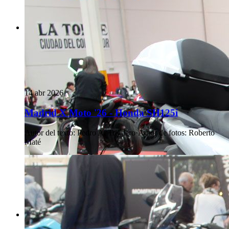
14 abr 2026
Madrid X Moto '26 - Honda SH125i
Autor del texto
:
Pedro A. Triguero
·
Autor de fotos
:
Roberto
Maté