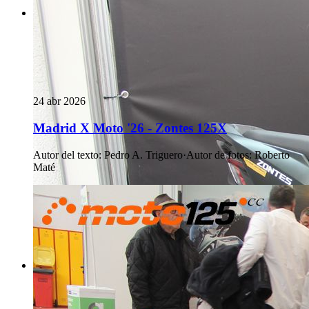
24 abr 2026
Madrid X Moto '26 - Zontes 125X
Autor del texto
:
Pedro A. Triguero
·
Autor de fotos
:
Roberto
Maté