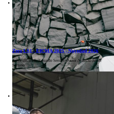
23 nov 2025
Zero LS1 - EICMA 2025 - Novedad 2026
Autor del texto
:
Eduardo Serrano
·
Autor de fotos
:
Javier
Serrano