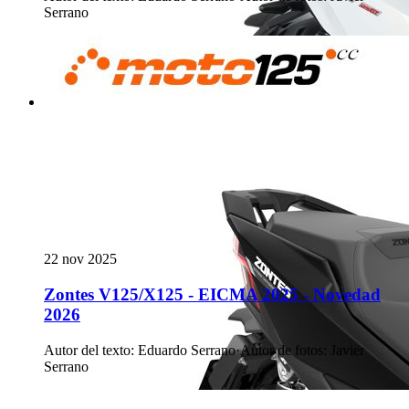
Serrano
22 nov 2025
Zontes V125/X125 - EICMA 2025 - Novedad
2026
Autor del texto
:
Eduardo Serrano
·
Autor de fotos
:
Javier
Serrano