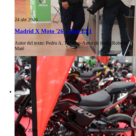
24 abr 2026
Madrid X Moto '26 - Zero LS1
Autor del texto
:
Pedro A. Triguero
·
Autor de fotos
:
Roberto
Maté
24 abr 2026