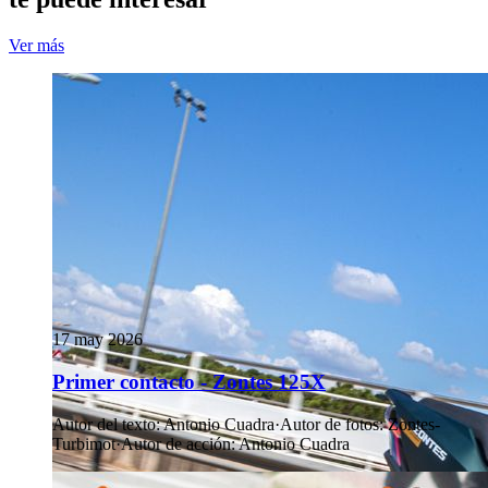
Ver más
17 may 2026
Primer contacto - Zontes 125X
Autor del texto
:
Antonio Cuadra
·
Autor de fotos
:
Zontes-
Turbimot
·
Autor de acción
:
Antonio Cuadra