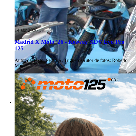
14 abr 2026
Madrid X Moto '26 - Keeway XDV Evo Pro
125
Autor del texto
:
Pedro A. Triguero
·
Autor de fotos
:
Roberto
Maté