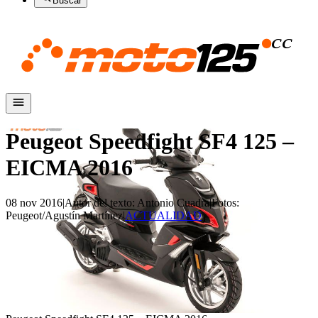
Buscar
Peugeot Speedfight SF4 125 –
EICMA 2016
08 nov 2016
|
Autor del texto
:
Antonio Cuadra
|
Fotos
:
Peugeot/Agustín Martínez
|
ACTUALIDAD