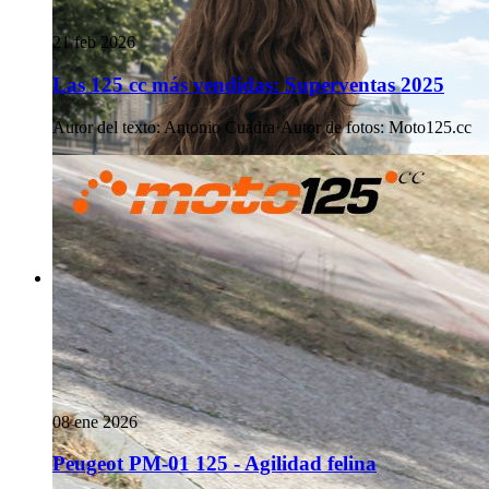
21 feb 2026
Las 125 cc más vendidas: Superventas 2025
Autor del texto
:
Antonio Cuadra
·
Autor de fotos
:
Moto125.cc
08 ene 2026
Peugeot PM-01 125 - Agilidad felina