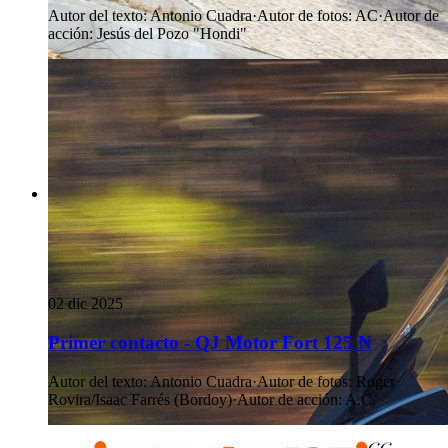
Autor del texto
:
Antonio Cuadra
·
Autor de fotos
:
AC
·
Autor de
acción
:
Jesús del Pozo "Hondi"
02 dic 2025
Primer contacto - QJ Motor Fort 125 N
Autor del texto
:
Antonio Cuadra
·
Autor de fotos
:
Roger
Rovira/Isaac Farrés (Bordoy)
·
Autor de acción
:
A.C.