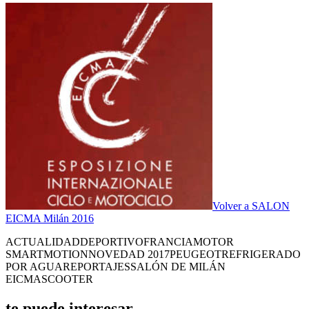
Volver a SALON
EICMA Milán 2016
ACTUALIDAD
DEPORTIVO
FRANCIA
MOTOR
SMARTMOTION
NOVEDAD 2017
PEUGEOT
REFRIGERADO
POR AGUA
REPORTAJES
SALÓN DE MILÁN
EICMA
SCOOTER
te puede interesar