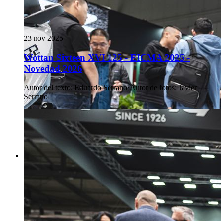
23 nov 2025
Wottan Sixteen XVI 125 - EICMA 2025 -
Novedad 2026
Autor del texto
:
Eduardo Serrano
·
Autor de fotos
:
Javier
Serrano