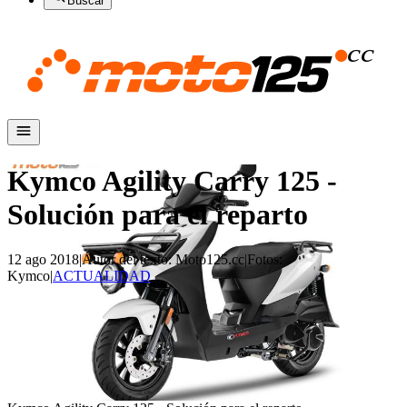
Buscar
Kymco Agility Carry 125 -
Solución para el reparto
12 ago 2018
|
Autor del texto
:
Moto125.cc
|
Fotos
:
Kymco
|
ACTUALIDAD