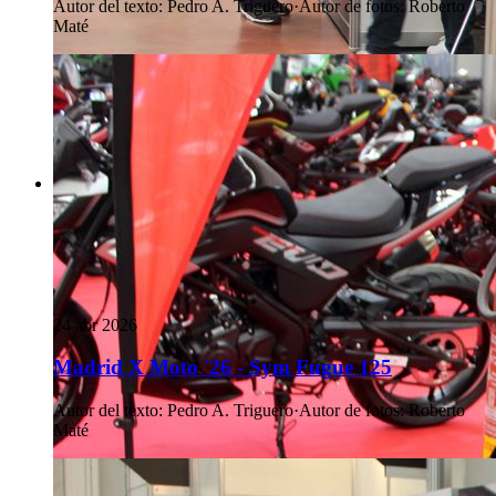
Autor del texto
:
Pedro A. Triguero
·
Autor de fotos
:
Roberto
Maté
24 abr 2026
Madrid X Moto '26 - Sym Fugue 125
Autor del texto
:
Pedro A. Triguero
·
Autor de fotos
:
Roberto
Maté