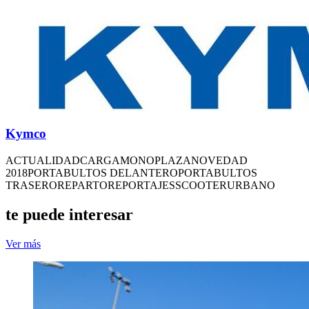
Kymco
ACTUALIDAD
CARGA
MONOPLAZA
NOVEDAD
2018
PORTABULTOS DELANTERO
PORTABULTOS
TRASERO
REPARTO
REPORTAJES
SCOOTER
URBANO
te puede interesar
Ver más