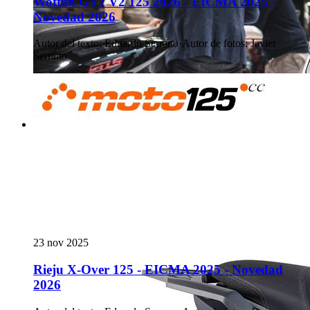
Wottan GT2 V2 125 2026 - EICMA 2025 -
Novedad 2026
Autor del texto
:
Eduardo Serrano
·
Autor de fotos
:
Javier
Serrano
23 nov 2025
Rieju X-Over 125 - EICMA 2025 - Novedad
2026