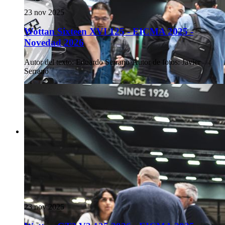
23 nov 2025
Wottan Sixteen XVI 125 - EICMA 2025 -
Novedad 2026
Autor del texto
:
Eduardo Serrano
·
Autor de fotos
:
Javier
Serrano
23 nov 2025