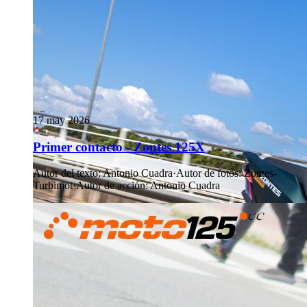
17 may 2026
Primer contacto - Zontes 125X
Autor del texto
:
Antonio Cuadra
·
Autor de fotos
:
Zontes-
Turbimot
·
Autor de acción
:
Antonio Cuadra