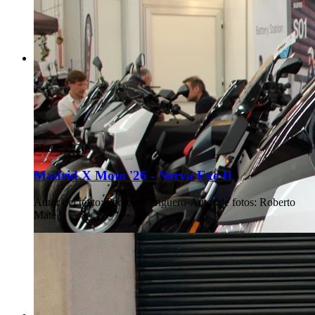
21 abr 2026
Madrid X Moto '26 - Nerva Exe II
Autor del texto
:
Pedro A. Triguero
·
Autor de fotos
:
Roberto
Maté