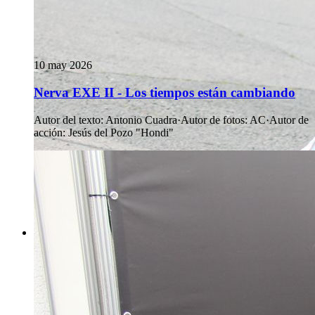
10 may 2026
Nerva EXE II - Los tiempos están cambiando
Autor del texto
:
Antonio Cuadra
·
Autor de fotos
:
AC
·
Autor de
acción
:
Jesús del Pozo "Hondi"