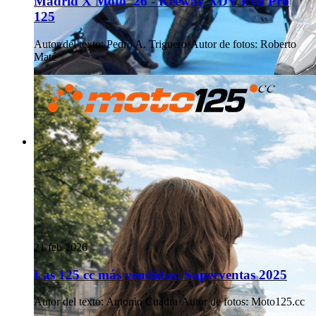
Madrid X Moto '26 - Keeway XDV Evo Pro
125
Autor del texto
:
Pedro A. Triguero
·
Autor de fotos
:
Roberto
Maté
21 feb 2026
Las 125 cc más vendidas: Superventas 2025
Autor del texto
:
Antonio Cuadra
·
Autor de fotos
:
Moto125.cc