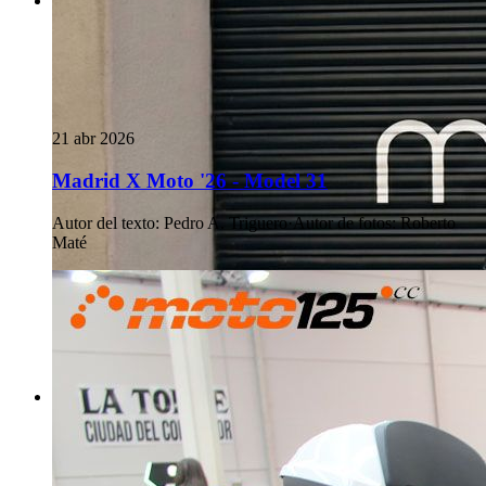
21 abr 2026
Madrid X Moto '26 - Model 31
Autor del texto
:
Pedro A. Triguero
·
Autor de fotos
:
Roberto
Maté