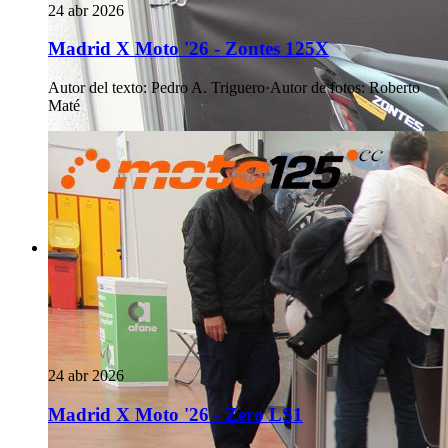
24 abr 2026
Madrid X Moto '26 - Zontes 125X
Autor del texto
:
Pedro A. Triguero
·
Autor de fotos
:
Roberto
Maté
24 abr 2026
Madrid X Moto '26 - Zero LS1