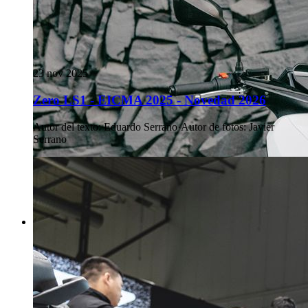
23 nov 2025
Zero LS1 - EICMA 2025 - Novedad 2026
Autor del texto
:
Eduardo Serrano
·
Autor de fotos
:
Javier
Serrano