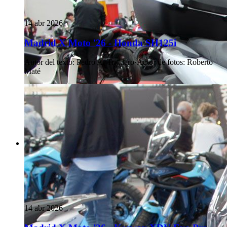
14 abr 2026
Madrid X Moto '26 - Honda SH125i
Autor del texto
:
Pedro A. Triguero
·
Autor de fotos
:
Roberto
Maté
14 abr 2026