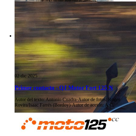
02 dic 2025
Primer contacto - QJ Motor Fort 125 N
Autor del texto
:
Antonio Cuadra
·
Autor de fotos
:
Roger
Rovira/Isaac Farrés (Bordoy)
·
Autor de acción
:
A.C.