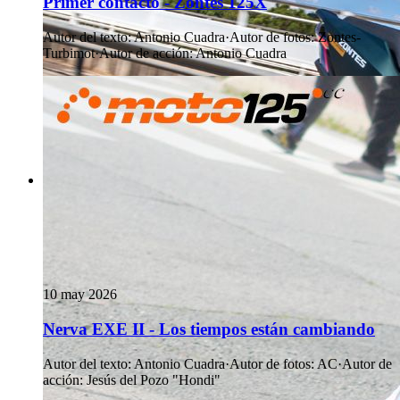
Primer contacto - Zontes 125X
Autor del texto
:
Antonio Cuadra
·
Autor de fotos
:
Zontes-
Turbimot
·
Autor de acción
:
Antonio Cuadra
10 may 2026
Nerva EXE II - Los tiempos están cambiando
Autor del texto
:
Antonio Cuadra
·
Autor de fotos
:
AC
·
Autor de
acción
:
Jesús del Pozo "Hondi"