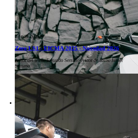
23 nov 2025
Zero LS1 - EICMA 2025 - Novedad 2026
Autor del texto
:
Eduardo Serrano
·
Autor de fotos
:
Javier
Serrano