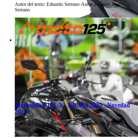
Autor del texto
:
Eduardo Serrano
·
Autor de fotos
:
Javier
Serrano
23 nov 2025
Morbidelli T125 /X - EICMA 2025 - Novedad
2026
Autor del texto
:
Eduardo Serrano
·
Autor de fotos
:
Javier
Serrano