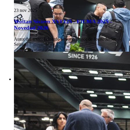
23 nov 2025
Wottan Sixteen XVI 125 - EICMA 2025 -
Novedad 2026
Autor del texto
:
Eduardo Serrano
·
Autor de fotos
:
Javier
Serrano
23 nov 2025