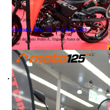
24 abr 2026
Madrid X Moto '26 - Sym Fugue 125
Autor del texto
:
Pedro A. Triguero
·
Autor de fotos
:
Roberto
Maté
24 abr 2026