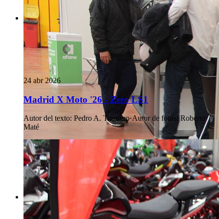
24 abr 2026
Madrid X Moto '26 - Zero LS1
Autor del texto
:
Pedro A. Triguero
·
Autor de fotos
:
Roberto
Maté