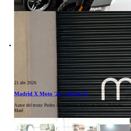
Maté
21 abr 2026
Madrid X Moto '26 - Model 31
Autor del texto
:
Pedro A. Triguero
·
Autor de fotos
:
Roberto
Maté