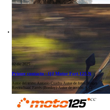
02 dic 2025
Primer contacto - QJ Motor Fort 125 N
Autor del texto
:
Antonio Cuadra
·
Autor de fotos
:
Roger
Rovira/Isaac Farrés (Bordoy)
·
Autor de acción
:
A.C.