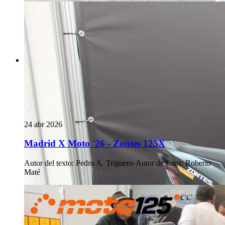
24 abr 2026
Madrid X Moto '26 - Zontes 125X
Autor del texto
:
Pedro A. Triguero
·
Autor de fotos
:
Roberto
Maté