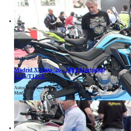
19 abr 2026
Madrid X Moto '26 - MBP Morbidelli
T125/T125X
Autor del texto
:
Pedro A. Triguero
·
Autor de fotos
:
Roberto
Maté