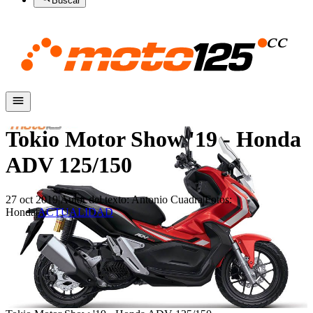
Buscar
Tokio Motor Show '19 - Honda
ADV 125/150
27 oct 2019
|
Autor del texto
:
Antonio Cuadra
|
Fotos
:
Honda
|
ACTUALIDAD