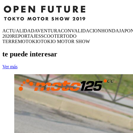
ACTUALIDAD
AVENTURA
CONVALIDACION
HONDA
JAPO
2020
REPORTAJES
SCOOTER
TODO
TERREMO
TOKIO
TOKIO MOTOR SHOW
te puede interesar
Ver más