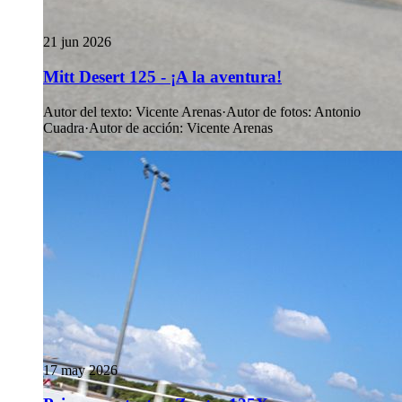
21 jun 2026
Mitt Desert 125 - ¡A la aventura!
Autor del texto
:
Vicente Arenas
·
Autor de fotos
:
Antonio
Cuadra
·
Autor de acción
:
Vicente Arenas
17 may 2026