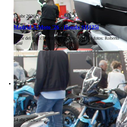
14 abr 2026
Madrid X Moto '26 - Honda SH125i
Autor del texto
:
Pedro A. Triguero
·
Autor de fotos
:
Roberto
Maté
14 abr 2026