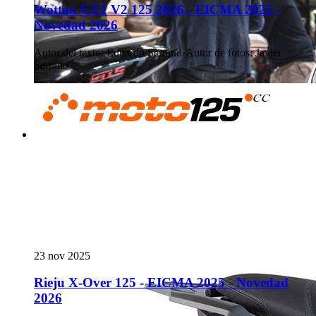
Wottan GT2 V2 125 2026 - EICMA 2025 -
Novedad 2026
Autor del texto
:
Eduardo Serrano
·
Autor de fotos
:
Javier
Serrano
23 nov 2025
Rieju X-Over 125 - EICMA 2025 - Novedad
2026