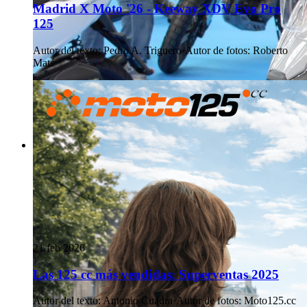
Madrid X Moto '26 - Keeway XDV Evo Pro
125
Autor del texto
:
Pedro A. Triguero
·
Autor de fotos
:
Roberto
Maté
21 feb 2026
Las 125 cc más vendidas: Superventas 2025
Autor del texto
:
Antonio Cuadra
·
Autor de fotos
:
Moto125.cc