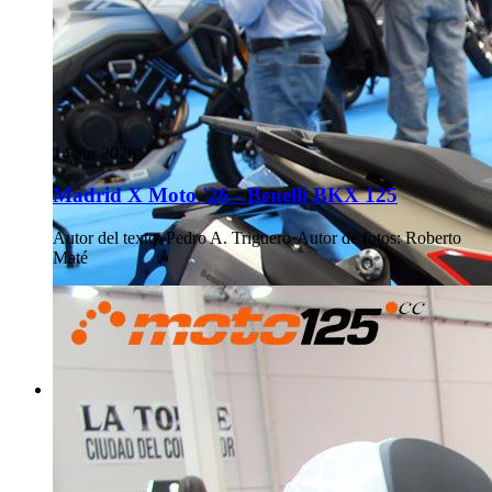
14 abr 2026
Madrid X Moto '26 - Benelli BKX 125
Autor del texto
:
Pedro A. Triguero
·
Autor de fotos
:
Roberto
Maté