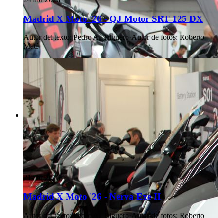
Madrid X Moto '26 - QJ Motor SRT 125 DX
Autor del texto
:
Pedro A. Triguero
·
Autor de fotos
:
Roberto
Maté
21 abr 2026
Madrid X Moto '26 - Nerva Exe II
Autor del texto
:
Pedro A. Triguero
·
Autor de fotos
:
Roberto