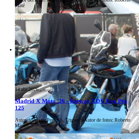
Maté
14 abr 2026
Madrid X Moto '26 - Keeway XDV Evo Pro
125
Autor del texto
:
Pedro A. Triguero
·
Autor de fotos
:
Roberto
Maté