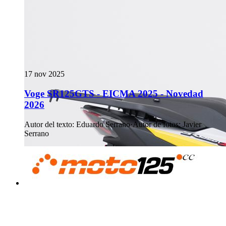
17 nov 2025
Voge SR125GTS - EICMA 2025 - Novedad
2026
Autor del texto
:
Eduardo Serrano
·
Autor de fotos
:
Javier
Serrano