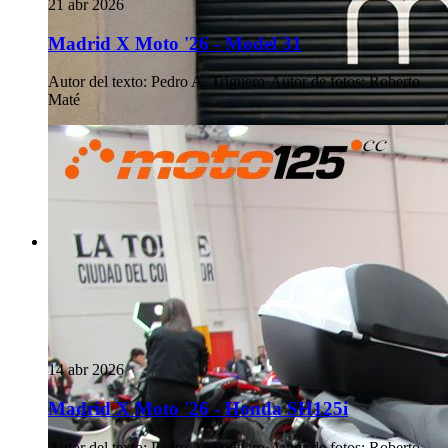
21 abr 2026
Madrid X Moto '26 - Model 31
Autor del texto
:
Pedro A. Triguero
·
Autor de fotos
:
Roberto
Maté
14 abr 2026
Madrid X Moto '26 - Honda SH125i
Autor del texto
:
Pedro A. Triguero
·
Autor de fotos
:
Roberto