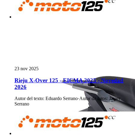
23 nov 2025
Rieju X-Over 125 - EICMA 2025 - Novedad
2026
Autor del texto
:
Eduardo Serrano
·
Autor de fotos
:
Javier
Serrano