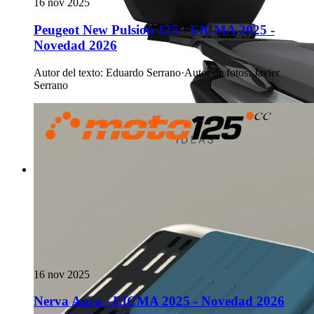
16 nov 2025
Peugeot New Pulsion 125 - EICMA 2025 -
Novedad 2026
Autor del texto
:
Eduardo Serrano
·
Autor de fotos
:
Javier
Serrano
16 nov 2025
Nerva Aura - EICMA 2025 - Novedad 2026