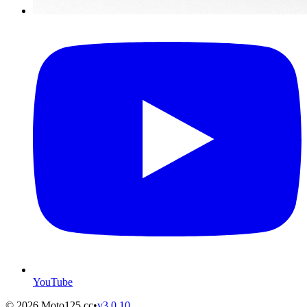
YouTube
©
2026
Moto125.cc
•
v
3.0.10