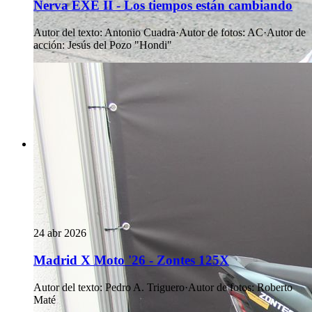
Nerva EXE II - Los tiempos están cambiando
Autor del texto
:
Antonio Cuadra
·
Autor de fotos
:
AC
·
Autor de
acción
:
Jesús del Pozo "Hondi"
24 abr 2026
Madrid X Moto '26 - Zontes 125X
Autor del texto
:
Pedro A. Triguero
·
Autor de fotos
:
Roberto
Maté