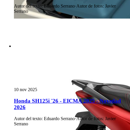
Autor del texto
:
Eduardo Serrano
·
Autor de fotos
:
Javier
Serrano
10 nov 2025
Honda SH125i '26 - EICMA 2025 - Novedad
2026
Autor del texto
:
Eduardo Serrano
·
Autor de fotos
:
Javier
Serrano