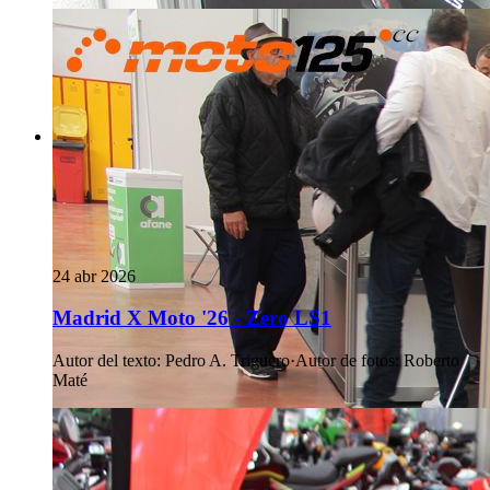
24 abr 2026
Madrid X Moto '26 - Zero LS1
Autor del texto
:
Pedro A. Triguero
·
Autor de fotos
:
Roberto
Maté