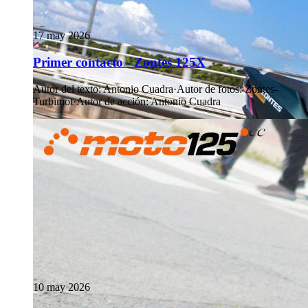
17 may 2026
Primer contacto - Zontes 125X
Autor del texto
:
Antonio Cuadra
·
Autor de fotos
:
Zontes-
Turbimot
·
Autor de acción
:
Antonio Cuadra
10 may 2026