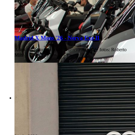
21 abr 2026
Madrid X Moto '26 - Nerva Exe II
Autor del texto
:
Pedro A. Triguero
·
Autor de fotos
:
Roberto
Maté