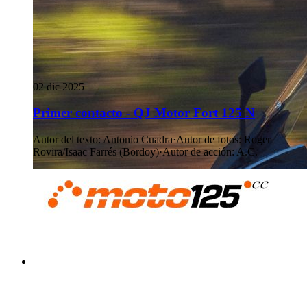
02 dic 2025
Primer contacto - QJ Motor Fort 125 N
Autor del texto
:
Antonio Cuadra
·
Autor de fotos
:
Roger
Rovira/Isaac Farrés (Bordoy)
·
Autor de acción
:
A.C.