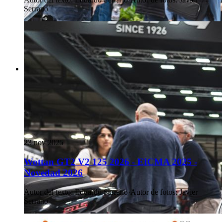
Serrano
23 nov 2025
Wottan GT2 V2 125 2026 - EICMA 2025 -
Novedad 2026
Autor del texto
:
Eduardo Serrano
·
Autor de fotos
:
Javier
Serrano