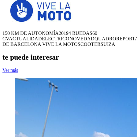
150 KM DE AUTONOMÍA
2019
4 RUEDAS
60
CV
ACTUALIDAD
ELECTRICO
NOVEDAD
QUADRO
REPORT
DE BARCELONA VIVE LA MOTO
SCOOTER
SUIZA
te puede interesar
Ver más