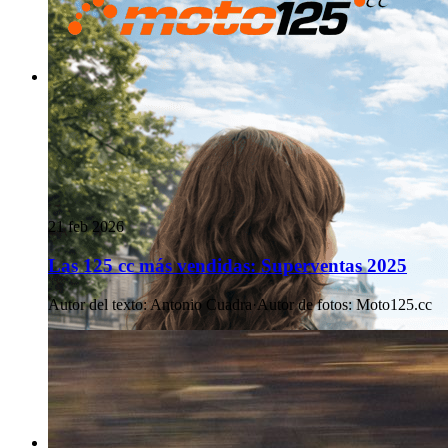
21 feb 2026
Las 125 cc más vendidas: Superventas 2025
Autor del texto
:
Antonio Cuadra
·
Autor de fotos
:
Moto125.cc