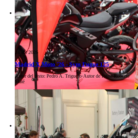
24 abr 2026
Madrid X Moto '26 - Sym Fugue 125
Autor del texto
:
Pedro A. Triguero
·
Autor de fotos
:
Roberto
Maté