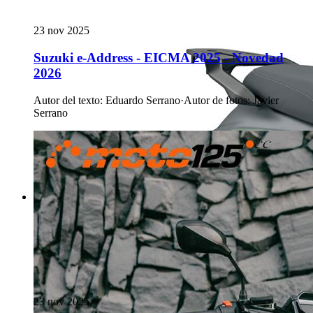
23 nov 2025
Suzuki e-Address - EICMA 2025 - Novedad
2026
Autor del texto
:
Eduardo Serrano
·
Autor de fotos
:
Javier
Serrano
23 nov 2025