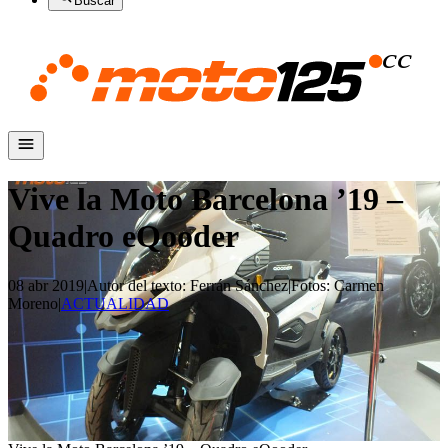
Buscar
Vive la Moto Barcelona ’19 –
Quadro eQooder
08 abr 2019
|
Autor del texto
:
Ferrán Sánchez
|
Fotos
:
Carmen
Moreno
|
ACTUALIDAD