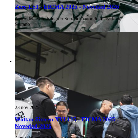
Zero LS1 - EICMA 2025 - Novedad 2026
Autor del texto
:
Eduardo Serrano
·
Autor de fotos
:
Javier
Serrano
23 nov 2025
Wottan Sixteen XVI 125 - EICMA 2025 -
Novedad 2026
Autor del texto
:
Eduardo Serrano
·
Autor de fotos
:
Javier