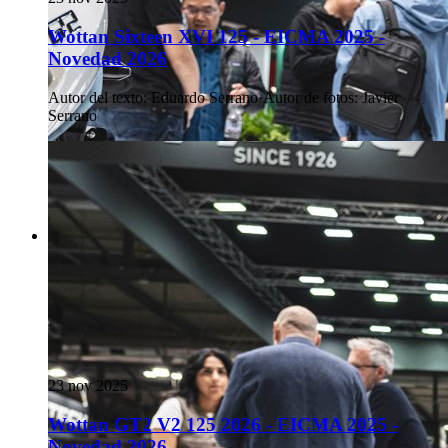
Wottan Sixteen XVI 125 - EICMA 2025 -
Novedad 2026
Autor del texto
:
Eduardo Serrano
·
Autor de fotos
:
Javier
Serrano
23 nov 2025
Wottan GT2 V2 125 2026 - EICMA 2025 -
Novedad 2026