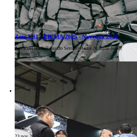
23 nov 2025
Zero LS1 - EICMA 2025 - Novedad 2026
Autor del texto
:
Eduardo Serrano
·
Autor de fotos
:
Javier
Serrano
23 nov 2025