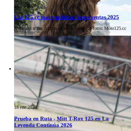
21 feb 2026
Las 125 cc más vendidas: Superventas 2025
Autor del texto
:
Antonio Cuadra
·
Autor de fotos
:
Moto125.cc
18 ene 2026
Prueba en Ruta - Mitt T-Rox 125 en La
Leyenda Continúa 2026