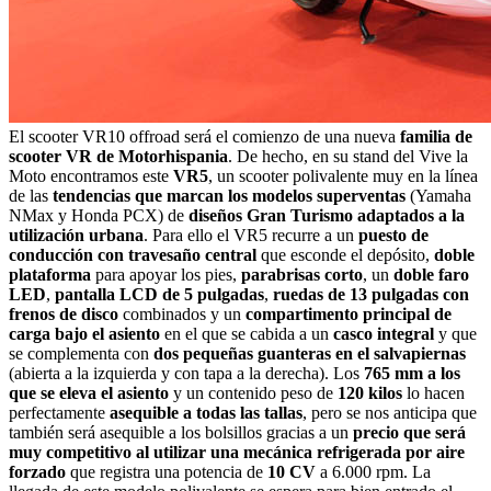
El scooter VR10 offroad será el comienzo de una nueva
familia de
scooter VR de Motorhispania
. De hecho, en su stand del Vive la
Moto encontramos este
VR5
, un scooter polivalente muy en la línea
de las
tendencias que marcan los modelos superventas
(Yamaha
NMax y Honda PCX) de
diseños Gran Turismo adaptados a la
utilización urbana
. Para ello el VR5 recurre a un
puesto de
conducción con travesaño central
que esconde el depósito,
doble
plataforma
para apoyar los pies,
parabrisas corto
, un
doble faro
LED
,
pantalla LCD de 5 pulgadas
,
ruedas de 13 pulgadas con
frenos de disco
combinados y un
compartimento principal de
carga bajo el asiento
en el que se cabida a un
casco integral
y que
se complementa con
dos pequeñas guanteras en el salvapiernas
(abierta a la izquierda y con tapa a la derecha). Los
765 mm a los
que se eleva el asiento
y un contenido peso de
120 kilos
lo hacen
perfectamente
asequible a todas las tallas
, pero se nos anticipa que
también será asequible a los bolsillos gracias a un
precio que será
muy competitivo al utilizar una mecánica refrigerada por aire
forzado
que registra una potencia de
10 CV
a 6.000 rpm. La