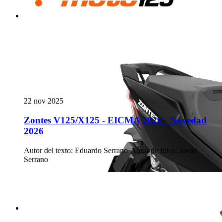
22 nov 2025
Zontes V125/X125 - EICMA 2025 - Novedad
2026
Autor del texto
:
Eduardo Serrano
·
Autor de fotos
:
Javier
Serrano