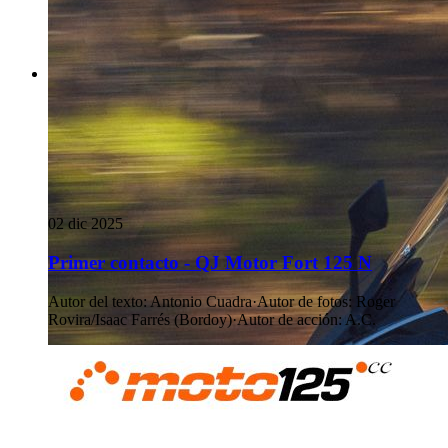
02 dic 2025
Primer contacto - QJ Motor Fort 125 N
Autor del texto
:
Antonio Cuadra
·
Autor de fotos
:
Roger
Rovira/Isaac Farrés (Bordoy)
·
Autor de acción
:
A.C.