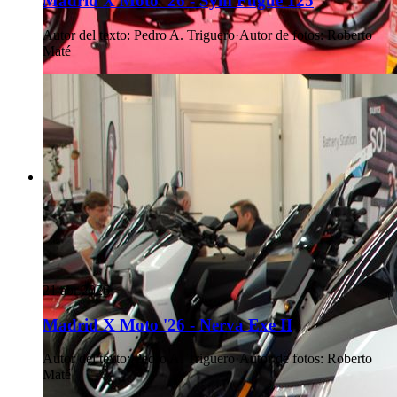
Madrid X Moto '26 - Sym Fugue 125
Autor del texto
:
Pedro A. Triguero
·
Autor de fotos
:
Roberto
Maté
21 abr 2026
Madrid X Moto '26 - Nerva Exe II
Autor del texto
:
Pedro A. Triguero
·
Autor de fotos
:
Roberto
Maté