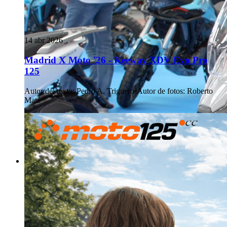
14 abr 2026
Madrid X Moto '26 - Keeway XDV Evo Pro
125
Autor del texto
:
Pedro A. Triguero
·
Autor de fotos
:
Roberto
Maté