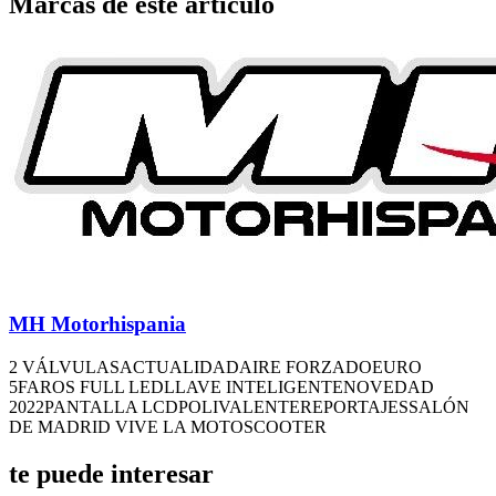
Marcas de este artículo
MH Motorhispania
2 VÁLVULAS
ACTUALIDAD
AIRE FORZADO
EURO
5
FAROS FULL LED
LLAVE INTELIGENTE
NOVEDAD
2022
PANTALLA LCD
POLIVALENTE
REPORTAJES
SALÓN
DE MADRID VIVE LA MOTO
SCOOTER
te puede interesar