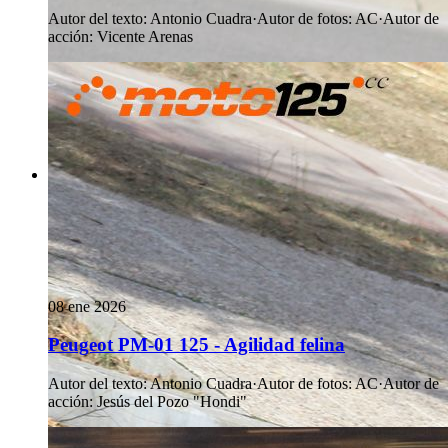
Autor del texto
:
Antonio Cuadra
·
Autor de fotos
:
AC
·
Autor de
acción
:
Vicente Arenas
08 ene 2026
Peugeot PM-01 125 - Agilidad felina
Autor del texto
:
Antonio Cuadra
·
Autor de fotos
:
AC
·
Autor de
acción
:
Jesús del Pozo "Hondi"