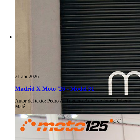
21 abr 2026
Madrid X Moto '26 - Model 31
Autor del texto
:
Pedro A. Triguero
·
Autor de fotos
:
Roberto
Maté