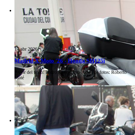
14 abr 2026
Madrid X Moto '26 - Honda SH125i
Autor del texto
:
Pedro A. Triguero
·
Autor de fotos
:
Roberto
Maté