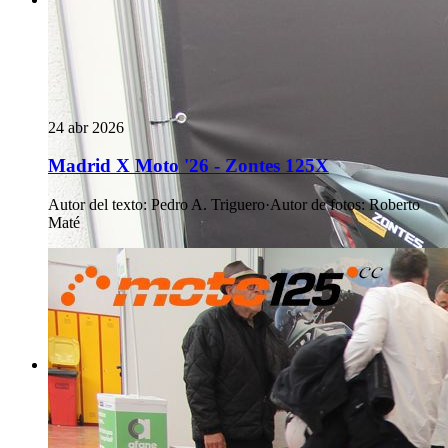
24 abr 2026
Madrid X Moto '26 - Zontes 125X
Autor del texto
:
Pedro A. Triguero
·
Autor de fotos
:
Roberto
Maté