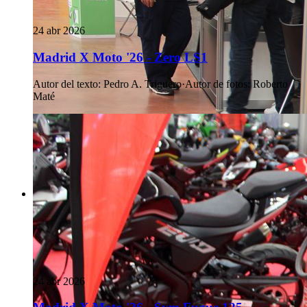
24 abr 2026
Madrid X Moto '26 - Zero LS1
Autor del texto
:
Pedro A. Triguero
·
Autor de fotos
:
Roberto
Maté
24 abr 2026