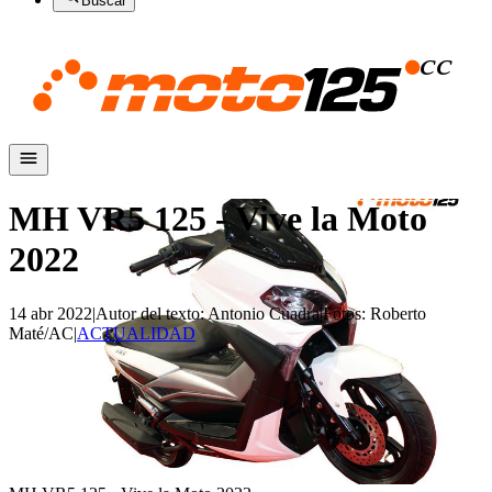
Buscar
MH VR5 125 - Vive la Moto
2022
14 abr 2022
|
Autor del texto
:
Antonio Cuadra
|
Fotos
:
Roberto
Maté/AC
|
ACTUALIDAD