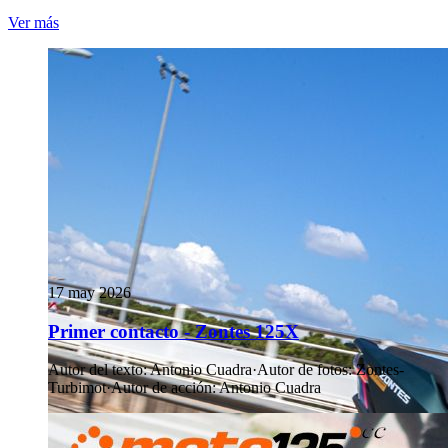
Ver más
17 may 2026
Primer contacto - Zontes 125X
Autor del texto
:
Antonio Cuadra
·
Autor de fotos
:
Zontes-
Turbimot
·
Autor de acción
:
Antonio Cuadra