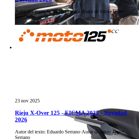
Autor del texto
:
Eduardo Serrano
·
Autor de fotos
:
Javier
Serrano
23 nov 2025
Rieju X-Over 125 - EICMA 2025 - Novedad
2026
Autor del texto
:
Eduardo Serrano
·
Autor de fotos
:
Javier
Serrano